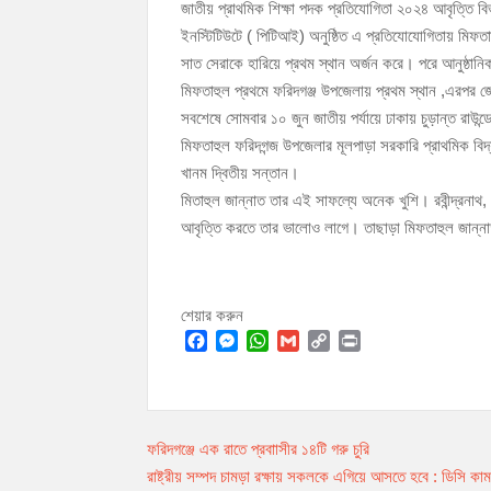
জাতীয় প্রাথমিক শিক্ষা পদক প্রতিযোগিতা ২০২৪ আবৃত্তি বিভ
চাঁদপুর পৌরসভার ২০৫ কোটি টাকার বাজেট ঘোষণা
ইনস্টিটিউটে ( পিটিআই) অনুষ্ঠিত এ প্রতিযোযোগিতায় মিফত
কচুয়ায় পৃথক অভিযানে ২০১ পিস ইয়াবা ও ৫০ গ্রাম গা
সাত সেরাকে হারিয়ে প্রথম স্থান অর্জন করে। পরে আনুষ্ঠানি
মিফতাহুল প্রথমে ফরিদগঞ্জ উপজেলায় প্রথম স্থান ,এরপর জেলা
সবশেষে সোমবার ১০ জুন জাতীয় পর্যায়ে ঢাকায় চুড়ান্ত রাউন্
মিফতাহুল ফরিদগন্জ উপজেলার মূলপাড়া সরকারি প্রাথমিক বিদ্
খানম দ্বিতীয় সন্তান।
মিতাহুল জান্নাত তার এই সাফল্যে অনেক খুশি। রবীন্দ্রন
আবৃত্তি করতে তার ভালোও লাগে। তাছাড়া মিফতাহুল জান্না
শেয়ার করুন
F
M
W
G
C
P
a
e
h
m
o
r
c
s
a
a
p
i
e
s
t
i
y
n
Post
ফরিদগঞ্জে এক রাতে প্রবাাসীর ১৪টি গরু চুরি
b
e
s
l
L
t
o
n
A
i
রাষ্ট্রীয় সম্পদ চামড়া রক্ষায় সকলকে এগিয়ে আসতে হবে : ডিসি কা
navigation