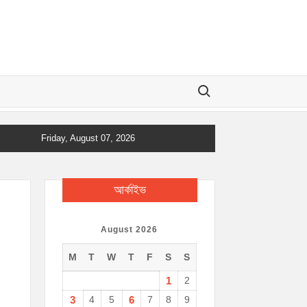
Search for:
Friday, August 07, 2026
আর্কাইভ
August 2026
M
T
W
T
F
S
S
1
2
3
4
5
6
7
8
9