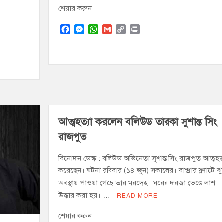
শেয়ার করুন
F
M
W
G
C
P
a
e
h
m
o
r
c
s
a
a
p
i
e
s
t
i
y
n
b
e
s
l
L
t
o
n
A
i
o
g
p
n
k
e
p
k
r
আত্মহত্যা করলেন বলিউড তারকা সুশান্ত সিং
রাজপুত
বিনোদন ডেস্ক : বলিউড অভিনেতা সুশান্ত সিং রাজপুত আত্মহত্
করেছেন। ঘটনা রবিবার (১৪ জুন) সকালের। বান্দ্রার ফ্ল্যাটে ঝুল
অবস্থায় পাওয়া গেছে তার মরদেহ। ঘরের দরজা ভেঙে লাশ
উদ্ধার করা হয়। …
READ MORE
শেয়ার করুন