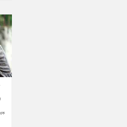
ন
 এক