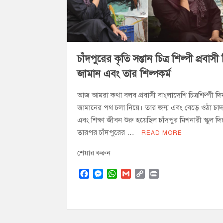
চাঁদপুর জেলা বিএনপির সিনিয়র সহ-সভাপতি মাহ
চাঁদপুর পৌরসভার ২০৫ কোটি টাকার বাজেট ঘ
কচুয়ায় পৃথক অভিযানে ২০১ পিস ইয়াবা ও ৫০ গ্
চাঁদপুরের কৃতি সন্তান চিত্র শিল্পী প্রবাসী
জামান এবং তার শিল্পকর্ম
আজ আমরা কথা বলব প্রবাসী বাংলাদেশি চিত্রশিল্পী দি
জামানের পথ চলা নিয়ে। তার জন্ম এবং বেড়ে ওঠা চা
এবং শিক্ষা জীবন শুরু হয়েছিল চাঁদপুর মিশনারী স্কুল দ
তারপর চাঁদপুরের …
READ MORE
শেয়ার করুন
F
M
W
G
C
P
a
e
h
m
o
r
c
s
a
a
p
i
e
s
t
i
y
n