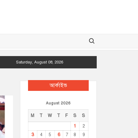
Search for:
Saturday, August 08, 2026
আর্কাইভ
August 2026
M
T
W
T
F
S
S
1
2
3
6
4
5
7
8
9