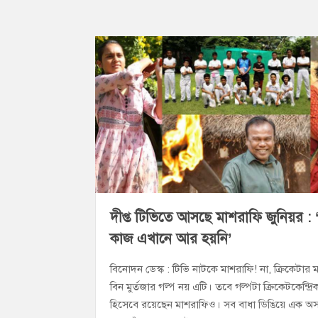
b
e
s
l
L
t
o
n
A
i
o
g
p
n
k
e
p
k
r
দীপ্ত টিভিতে আসছে মাশরাফি জুনিয়র :
কাজ এখানে আর হয়নি’
বিনোদন ডেস্ক : টিভি নাটকে মাশরাফি! না, ক্রিকেটার 
বিন মুর্তজার গল্প নয় এটি। তবে গল্পটা ক্রিকেটকেন্দ্রি
হিসেবে রয়েছেন মাশরাফিও। সব বাধা ডিঙিয়ে এক অস