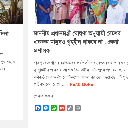
বুব আনোয়ার বাবলুর মৃত্যুতে স্মরণ সভা ও দোয়া মাহফিল
োষণা
রাম গাঁজাসহ ৩ মাদক কারবারি গ্রেপ্তার
মাননীয় প্রধানমন্ত্রী ঘোষণা অনুযায়ী দেশের
 দিনা
একজন মানুষও গৃহহীন থাকবে না : জেলা
প্রশাসক
না
দপুর শহরে
চাঁদপুরে প্রশাসন ক্যাডারের কর্মকর্তাদের বেতনের টাকায় ঘর
িয়ে।
দু’ গৃহহীন পরিবার আশিক বিন রহীম : চাঁদপুরে প্রশাসন ক্যাড
কর্মকর্তাদের অর্থায়নে টিনশেড পাকা ঘর দেয়া হয়েছে দুটি গৃ
পরিবারকে। ৯ মে …
READ MORE
শেয়ার করুন
F
M
W
G
C
P
a
e
h
m
o
r
c
s
a
a
p
i