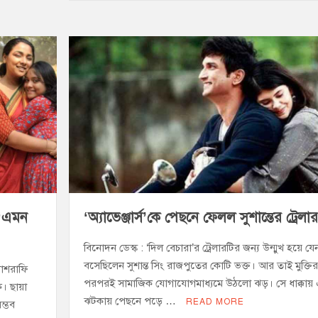
e
s
t
i
y
n
b
e
s
l
L
t
o
n
A
i
o
g
p
n
k
e
p
k
r
 ‘এমন
‘অ্যাভেঞ্জার্স’কে পেছনে ফেলল সুশান্তের ট্রেলার
বিনোদন ডেস্ক : ‘দিল বেচারা’র ট্রেলারটির জন্য উন্মুখ হয়ে যে
বসেছিলেন সুশান্ত সিং রাজপুতের কোটি ভক্ত। আর তাই মুক্তির
মাশরাফি
পরপরই সামাজিক যোগাযোগমাধ্যমে উঠলো ঝড়। সে ধাক্কায়
ক। ছায়া
ঝটকায় পেছনে পড়ে …
READ MORE
ম্ভব