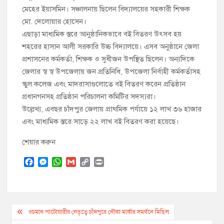
মেহের ইয়াসমিন। সঞ্চালনায় ছিলেন বিদ্যালয়ের সহকারী শিক্ষক
মো. দেলোয়ার হোসেন।
এছাড়া মাধ্যমিক স্তরে আনুষ্ঠানিকভাবে বই বিতরণ উৎসব হয়
শহরের হাসান আলী সরকারি উচ্চ বিদ্যালয়ে। এসব অনুষ্ঠানে জেলা
প্রশাসনের কর্মকর্তা, শিক্ষক ও সুধীজন উপস্থিত ছিলেন। অন্যদিকে
জেলার স্ব স্ব উপজেলায় জন প্রতিনিধি, উপজেলা নির্বাহী কর্মকর্তাসহ
স্কুল কলেজ এবং মাদরাসাগুলোতে বই বিতরণ করেন প্রতিষ্ঠান
প্রধানগনসহ প্রতিষ্ঠান পরিচালনা কমিটির সদস্যরা।
উল্লেখ্য, এবছর চাঁদপুর জেলায় প্রাথমিক পর্যায়ে ১২ লাখ ৩৬ হাজার
এবং মাধ্যমিক স্তরে সাড়ে ২২ লাখ বই বিতরণ করা হয়েছে।
শেয়ার করুন
F
M
W
G
C
P
a
e
h
m
o
r
c
s
a
a
p
i
e
s
t
i
y
n
b
e
s
l
L
t
Post
o
n
A
i
ওচমান পাটোয়ারীর নেতৃত্বে চাঁদপুরে নৌকা মার্কার সমর্থনে মিছিল
o
g
p
n