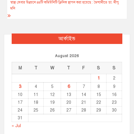
navigation
স্বাস্থ‌্য সেবার উন্নয়‌নে ৪৪‌টি ক‌মিউ‌নি‌টি ক্লি‌নিক স্থাপন করা হ‌য়ে‌ছে : মৈশাদীতে ডা. দীপু
k
e
p
k
ম‌নি
r
আর্কাইভ
August 2026
M
T
W
T
F
S
S
1
2
3
6
4
5
7
8
9
10
11
12
13
14
15
16
17
18
19
20
21
22
23
24
25
26
27
28
29
30
31
« Jul