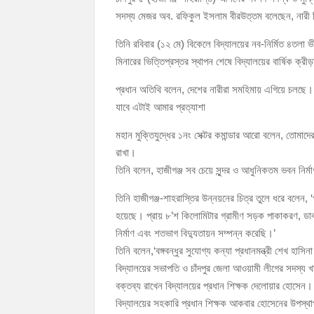
চাঁদপুর পৌরসভার ২০৫ কোটি টাকার বাজেট ঘোষণা
সদস্য মেজর অব. রফিকুল ইসলাম বীরউত্তম বলেছেন, নারী শি
কচুয়ায় পৃথক অভিযানে ২০১ পিস ইয়াবা ও ৫০ গ্রাম গা
তিনি রবিবার (১২ মে) বিকেলে বিদ্যালয়ের নব-নির্মিত ৪তলা ভ
মিনারের ভিত্তিপ্রস্তর স্থাপন শেষে বিদ্যালয়ের বার্ষিক ক্
প্রধান অতিথি বলেন, দেশের নারীরা সমহিমায় এগিয়ে চলছে
যাবে এটাই আমার প্রত্যাশা
মহান মুক্তিযুদ্ধের ১নং সেক্টর কমান্ডার আরো বলেন, তোম
রাখা।
তিনি বলেন, হাজীগঞ্জ সব চেয়ে সুন্দর ও আধুনিকতম ভবন নির্ম
তিনি হাজীগঞ্জ-শাহরাস্তির উন্নয়নের চিত্র তুলে ধরে বলে
হয়েছে। প্রায় ৮’শ কিলোমিটার গ্রামীণ সড়ক পাকাকরণ, ডাকাতি
নির্মাণ এবং শতভাগ বিদ্যুতায়ন সম্পন্ন করেছি।’
তিনি বলেন,‘বঙ্গবন্ধুর সুযোগ্য কন্যা প্রধানমন্ত্রী শেখ হ
বিদ্যালয়ের সভাপতি ও চাঁদপুর জেলা আওয়ামী লীগের সদস্য খাল
বক্তব্য রাখেন বিদ্যালয়ের প্রধান শিক্ষক দেলোয়ার হোসেন।
বিদ্যালয়ের সহকারি প্রধান শিক্ষক আকবার হোসেনের উপস্থা