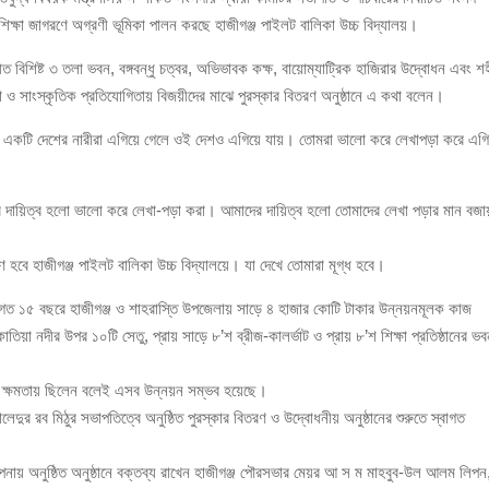
ক্ষা জাগরণে অগ্রণী ভূমিকা পালন করছে হাজীগঞ্জ পাইলট বালিকা উচ্চ বিদ্যালয়।
ঁজাসহ ৩ মাদক কারবারি গ্রেপ্তার
ীত বিশিষ্ট ৩ তলা ভবন, বঙ্গবন্ধু চত্বর, অভিভাবক কক্ষ, বায়োম্যাট্রিক হাজিরার উদ্বোধন এবং শ
রীড়া ও সাংস্কৃতিক প্রতিযোগিতায় বিজয়ীদের মাঝে পুরস্কার বিতরণ অনুষ্ঠানে এ কথা বলেন।
। একটি দেশের নারীরা এগিয়ে গেলে ওই দেশও এগিয়ে যায়। তোমরা ভালো করে লেখাপড়া করে এগ
াদের দায়িত্ব হলো ভালো করে লেখা-পড়া করা। আমাদের দায়িত্ব হলো তোমাদের লেখা পড়ার মান বজা
াণ হবে হাজীগঞ্জ পাইলট বালিকা উচ্চ বিদ্যালয়ে। যা দেখে তোমারা মূগ্ধ হবে।
ন, ‘গত ১৫ বছরে হাজীগঞ্জ ও শাহরাস্তি উপজেলায় সাড়ে ৪ হাজার কোটি টাকার উন্নয়নমূলক কাজ
য়া নদীর উপর ১০টি সেতু, প্রায় সাড়ে ৮’শ ব্রীজ-কালর্ভাট ও প্রায় ৮’শ শিক্ষা প্রতিষ্ঠানের ভ
াসিনা ক্ষমতায় ছিলেন বলেই এসব উন্নয়ন সম্ভব হয়েছে।
েদুর রব মিঠুর সভাপতিত্বে অনুষ্ঠিত পুরস্কার বিতরণ ও উদ্বোধনীয় অনুষ্ঠানের শুরুতে স্বাগত
পনায় অনুষ্ঠিত অনুষ্ঠানে বক্তব্য রাখেন হাজীগঞ্জ পৌরসভার মেয়র আ স ম মাহবুব-উল আলম লিপন