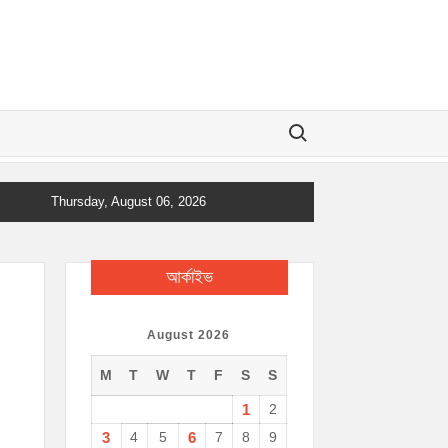
Search for:
Thursday, August 06, 2026
আর্কাইভ
August 2026
M
T
W
T
F
S
S
1
2
3
4
5
6
7
8
9