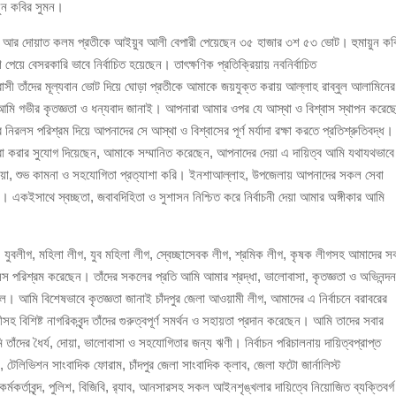
য়ুন কবির সুমন।
 আর দোয়াত কলম প্রতীকে আইয়ুব আলী বেপারী পেয়েছেন ৩৫ হাজার ৩শ ৫৩ ভোট। হুমায়ুন কব
ঁজাসহ ৩ মাদক কারবারি গ্রেপ্তার
য়ে বেসরকারি ভাবে নির্বাচিত হয়েছেন। তাৎক্ষণিক প্রতিক্রিয়ায় নবনির্বাচিত
ুরবাসী তাঁদের মূল্যবান ভোট দিয়ে ঘোড়া প্রতীকে আমাকে জয়যুক্ত করায় আল্লাহ রাব্বুল আলামিনের
 আমি গভীর কৃতজ্ঞতা ও ধন্যবাদ জানাই। আপনারা আমার ওপর যে আস্থা ও বিশ্বাস স্থাপন করেছ
িরলস পরিশ্রম দিয়ে আপনাদের সে আস্থা ও বিশ্বাসের পূর্ণ মর্যাদা রক্ষা করতে প্রতিশ্রুতিবদ্ধ।
েবা করার সুযোগ দিয়েছেন, আমাকে সম্মানিত করেছেন, আপনাদের দেয়া এ দায়িত্ব আমি যথাযথভাবে
দোয়া, শুভ কামনা ও সহযোগিতা প্রত্যাশা করি। ইনশাআল্লাহ, উপজেলায় আপনাদের সকল সেবা
 একইসাথে স্বচ্ছতা, জবাবদিহিতা ও সুশাসন নিশ্চিত করে নির্বাচনী দেয়া আমার অঙ্গীকার আমি
 যুবলীগ, মহিলা লীগ, যুব মহিলা লীগ, স্বেচ্ছাসেবক লীগ, শ্রমিক লীগ, কৃষক লীগসহ আমাদের 
িরলস পরিশ্রম করেছেন। তাঁদের সকলের প্রতি আমি আমার শ্রদ্ধা, ভালোবাসা, কৃতজ্ঞতা ও অভিনন্দ
মি বিশেষভাবে কৃতজ্ঞতা জানাই চাঁদপুর জেলা আওয়ামী লীগ, আমাদের এ নির্বাচনে বরাবরের
ীসহ বিশিষ্ট নাগরিকবৃন্দ তাঁদের গুরুত্বপূর্ণ সমর্থন ও সহায়তা প্রদান করেছেন। আমি তাদের সবার
তাঁদের ধৈর্য, দোয়া, ভালোবাসা ও সহযোগিতার জন্য ঋণী। নির্বাচন পরিচালনায় দায়িত্বপ্রাপ্ত
ব, টেলিভিশন সাংবাদিক ফোরাম, চাঁদপুর জেলা সাংবাদিক ক্লাব, জেলা ফটো জার্নালিস্ট
্মকর্তাবৃন্দ, পুলিশ, বিজিবি, র‍্যাব, আনসারসহ সকল আইনশৃঙ্খলার দায়িত্বে নিয়োজিত ব্যক্তিবর্গ