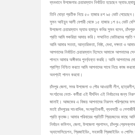
ব্যবধানে উপজেলার চেয়ারম্যান নির্বাচিত হয়েছেন অ্যাড.হুমা
চাঁদপুর পৌরসভার ২০৫ কোটি টাকার বাজেট ঘোষণা
তিনি ঘোড়া প্রতীক নিয়ে ৫০ হাজার ৪শ ৯৫ ভোট পেয়েছেন।
কচুয়ায় পৃথক অভিযানে ২০১ পিস ইয়াবা ও ৫০ গ্রাম গা
সুমন আইয়ুব আলী বেপারী থেকে ১৫ হাজার ১শ ৪২ ভোট বেশি পে
উপজেলা চেয়ারম্যান অ্যাড হুমায়ুন কবির সুমন বলেন, চাঁদপ
প্রতি আমি শুকরিয়া আদায় করি। সম্মানিত ভোটারদের প্রতি
আমি আমার সততা, আন্তরিকতা, নিষ্ঠা, মেধা, দক্ষতা ও আমার ন
আপনাদের নির্বাচিত চেয়ারম্যান হিসেবে আমাকে আপনাদের স
পালনে আমার অঙ্গীকার পুনর্ব্যক্ত করছি। আমি আপনাদের 
প্রাপ্তি নিশ্চিত করতে আমি আপনাদের সাথে নিয়ে কাজ করবো।
অবশ্যই পালন করবো।
চাঁদপুর জেলা, সদর উপজেলা ও পৌর আওয়ামী লীগ, ছাত্রলীগ,
সংগঠনের নেতা- কর্মীরা এই দীর্ঘদিন এই নির্বাচনের জন্য ন
জানাই। আজকের এ বিজয় আপনাদের নিরলস পরিশ্রমের ফসল। আ
মতই চাঁদপুরের সাংবাদিক, সংস্কৃতিকর্মী, ব্যবসায়ী ও পেশাজীব
প্রতি কৃতজ্ঞ। আমার পরিবারের প্রতিটি প্রিয়জনের কাছে আমি 
নির্বাচন কমিশন, জেলা, উপজেলা প্রশাসন, চাঁদপুর প্রেসক্লা
অ্যাসোসিয়েশন, প্রিজাইডিং, সহকারী প্রিজাইডিং ও পোলিং কর