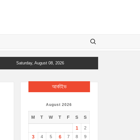
Search for:
Saturday, August 08, 2026
আর্কাইভ
August 2026
M
T
W
T
F
S
S
1
2
3
4
5
6
7
8
9