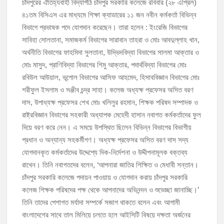
চাঁদপুরের ঐতিহ্যবাহী বিদ্যাপীঠ চাঁদপুর সরকারি কলেজে রবিবার (২৮ এপ্রিল)
৪১তম বিসিএস এর মাধ্যমে শিক্ষা ক্যাডারের ১১ জন নবীন কর্মকর্তা বিভিন্ন
চাঁদপুর-৫ আসনের সাবেক এমপি এম এ মতিনের কবর জিয়ারত করলেন সম্ভাব্য মেয়র
বিভাগে প্রভাষক পদে যোগদান করেছেন। তারা হলেন : ইংরেজি বিভাগের
প্রার্থী অ্যাডভোকেট ওমর ফারুক খান টিটু
সাবিহা সোলতানা, সমাজকর্ম বিভাগের সারাবান তাহরা ও মোঃ আবদুল্লাহ খান,
অর্থনীতি বিভাগের ফাহমিদা সুলতানা, উদ্ভিদবিদ্যা বিভাগের সালমা আক্তার ও
চাঁদপুর পৌর বিএনপির উপদেষ্টা মন্ডলীসহ ১০১ সদস্য বিশিষ্ট পূর্ণাঙ্গ কমিটি অনুমোদন
মোঃ মাসুদ, প্রাণিবিদ্যা বিভাগের শিমু আক্তার, পদার্থবিদ্যা বিভাগের মোঃ
হাইমচরের হালিম চত্বরের দোকান উচ্ছেদ, ১০ হাজার টাকা জরিমানা
রবিউল আউয়াল, ভূগোল বিভাগের আসিফ আহমেদ, হিসাববিজ্ঞান বিভাগের মোঃ
শরীফুল ইসলাম ও সঞ্জীব চন্দ্র সাহা। কলেজ অধ্যক্ষ প্রফেসর অসিত বরণ
দাস, উপাধ্যক্ষ প্রফেসর শেখ মোঃ খলিলুর রহমান, শিক্ষক পরিষদ সম্পাদক ও
মঞ্চে নয়, নেতাকর্মীদের সারিতে বসে মতবিনিময় করলেন শিক্ষামন্ত্রী আ,ন,ম এহসানুল
হক মিলন
রাষ্ট্রবিজ্ঞান বিভাগের সহকারী অধ্যাপক মেহেদী হাসান নবাগত কর্মকর্তাদের ফুল
দিয়ে বরণ করে নেন। এ সময়ে উপস্থিত ছিলেন বিভিন্ন বিভাগের বিভাগীয়
প্রধান ও অন্যান্য সহকর্মীগণ। অধ্যক্ষ প্রফেসর অসিত বরণ দাস সদ্য
চাঁদপুর জেলা বিএনপির সিনিয়র সহ-সভাপতি মাহবুব আনোয়ার বাবলুর মৃত্যুতে স্মরণ
সভা ও দোয়া মাহফিল
যোগদানকৃত কর্মকর্তাদের উদ্দেশ্যে দিক-নির্দেশনা ও উদ্দীপনামূলক বক্তব্য
রাখেন। তিনি নবাগতদের বলেন, ‘আপনারা জাতির শিক্ষিত ও মেধাবী সন্তান।
চাঁদপুর সরকারি কলেজে পদায়ন পাওয়ায় ও যোগদান করায় চাঁদপুর সরকারি
কলেজ শিক্ষক পরিষদের পক্ষ থেকে আপনাদের অভিনন্দন ও শুভেচ্ছা জানাচ্ছি।’
তিনি তাদের পেশাগত মর্যাদা সম্পর্কে সজাগ থাকতে বলেন এবং আগামী
বাংলাদেশের সাথে তাল মিলিয়ে চলতে হলে আইসিটি বিষয়ে দক্ষতা অর্জনের