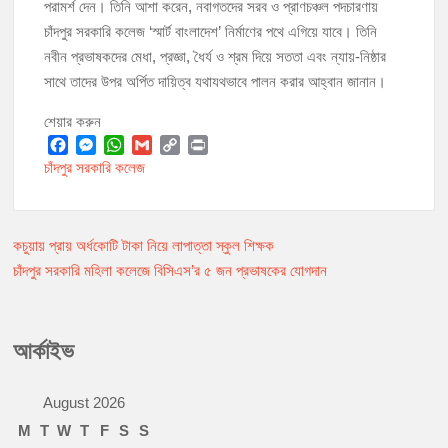
পরামর্শ দেন। তিনি আশা করেন, নবাগতদের সরব ও প্রাণচঞ্চল পদচারণায়
চাঁদপুর সরকারি কলেজ ‘স্মার্ট বাংলাদেশ’ নির্মাণের পথে এগিয়ে যাবে। তিনি
নবীন প্রভাষকদের মেধা, প্রজ্ঞা, ধৈর্য ও শ্রম দিয়ে সততা এবং ন্যায়-নিষ্ঠার
সাথে তাদের উপর অর্পিত দায়িত্ব যথাযথভাবে পালন করার আহ্বান জানান।
শেয়ার করুন
F
M
W
G
C
P
চাঁদপুর সরকারি কলেজ
a
e
h
m
o
r
c
s
a
a
p
i
e
s
t
i
y
n
b
e
s
l
L
t
কচুয়ায় প্রায় অর্ধকোটি টাকা নিয়ে লাপাত্তা স্কুল শিক্ষক
Post
o
n
A
i
চাঁদপুর সরকারি মহিলা কলেজে বিসিএস’র ৫ জন প্রভাষকের যোগদান
o
g
p
n
navigation
k
e
p
k
r
আর্কাইভ
August 2026
M
T
W
T
F
S
S