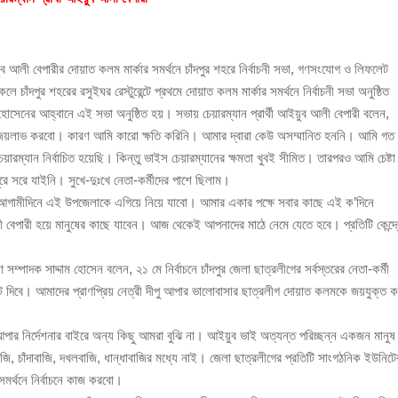
ঁজাসহ ৩ মাদক কারবারি গ্রেপ্তার
ইয়ুব আলী বেপারীর দোয়াত কলম মার্কার সমর্থনে চাঁদপুর শহরে নির্বাচনী সভা, গণসংযোগ ও লিফলেট
াঁদপুর শহরের রসুইঘর রেস্টুরেন্টে প্রথমে দোয়াত কলম মার্কার সমর্থনে নির্বাচনী সভা অনুষ্ঠিত
 হোসেনের আহ্বানে এই সভা অনুষ্ঠিত হয়। সভায় চেয়ারম্যান প্রার্থী আইয়ুব আলী বেপারী বলেন,
েয়ে জয়লাভ করবো। কারণ আমি কারো ক্ষতি করিনি। আমার দ্বারা কেউ অসম্মানিত হননি। আমি গত
 চেয়ারম্যান নির্বাচিত হয়েছি। কিন্তু ভাইস চেয়ারম্যানের ক্ষমতা খুবই সীমিত। তারপরও আমি চেষ্টা
সরে যাইনি। সুখে-দুঃখে নেতা-কর্মীদের পাশে ছিলাম।
ই আগামীদিনে এই উপজেলাকে এগিয়ে নিয়ে যাবো। আমার একার পক্ষে সবার কাছে এই ক’দিনে
পারী হয়ে মানুষের কাছে যাবেন। আজ থেকেই আপনাদের মাঠে নেমে যেতে হবে। প্রতিটি কেন্দ্র
সম্পাদক সাদ্দাম হোসেন বলেন, ২১ মে নির্বাচনে চাঁদপুর জেলা ছাত্রলীগের সর্বস্তরের নেতা-কর্মী
োট দিবে। আমাদের প্রাণপ্রিয় নেত্রী দীপু আপার ভালোবাসার ছাত্রলীগ দোয়াত কলমকে জয়যুক্ত ক
আপার নির্দেশনার বাইরে অন্য কিছু আমরা বুঝি না। আইয়ুব ভাই অত্যন্ত পরিচ্ছন্ন একজন মানু
জি, চাঁদাবাজি, দখলবাজি, ধান্ধাবাজির মধ্যে নাই। জেলা ছাত্রলীগের প্রতিটি সাংগঠনিক ইউনিটে
মর্থনে নির্বাচনে কাজ করবো।