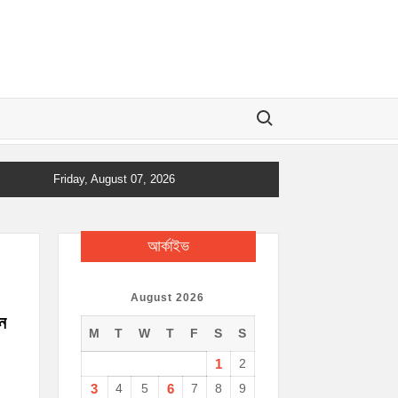
Search for:
Friday, August 07, 2026
আর্কাইভ
August 2026
েন
M
T
W
T
F
S
S
1
2
3
4
5
6
7
8
9