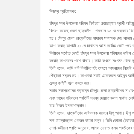
চাঁদপুর পৌরসভার ২০৫ কোটি টাকার বাজেট ঘোষণা
নিজস্ব প্রতিবেদক:
কচুয়ায় পৃথক অভিযানে ২০১ পিস ইয়াবা ও ৫০ গ্রাম গা
চাঁদপুর সদর উপজেলা পরিষদ নির্বাচনে চেয়ারম্যান প্রার্থী আ
বিতরণ করেছে জেলা ছাত্রলীগ। গতকাল ১০ মে শুক্রবার বিকেলে চ
হয়। চাঁদপুর জেলা ছাত্রলীগের সাধারণ সম্পাদক মোঃ সাদ্দাম
আশা করছি আগামী ২১ মে নির্বাচনে আমি সর্বোচ্চ ভোট প
নির্বাচনে সর্বোচ্চ ভোটে চাঁদপুর সদর উপজেলা পরিষদের ভাইস
করেছি আপনাদের পাশে থাকার। আমি কখনো সংগঠন থেকে দূরে 
তিনি বলেন, আমি যদি নির্বাচিত হই তাহলে আপনাদের নিয়ে
পৌঁছানো সম্ভব নয়। আপনারা সবাই একেকজন আইয়ুব আলী বে
কেন্দ্র কমিটি গঠন করতে হবে।
সভার সভাপ্রধানের বক্তব্যে চাঁদপুর জেলা ছাত্রলীগের সাধারণ 
এবং তাদের পরিবারের প্রতিটি সদস্য দোয়াত কলম মার্কায় ভ
ঘরে ফিরবে ইনআশাল্লাহ।
তিনি বলেন, ছাত্রলীগের অভিভাবক হচ্ছেন দীপু আপা। দীপু 
সদা হাস্যোজ্জ্বল একজন ভালো মানুষ। তিনি কোনো টেন্ডারবা
নেতা-কর্মীদের প্রতি অনুরোধ, আমরা দোয়াত কলম প্রতীকের স