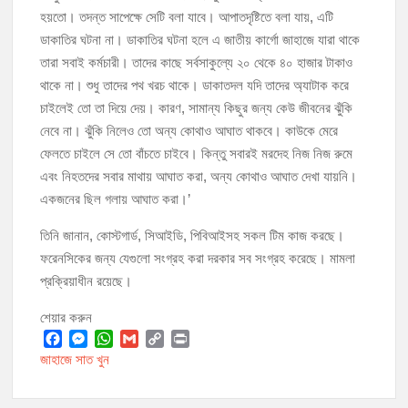
হয়তো। তদন্ত সাপেক্ষে সেটি বলা যাবে। আপাতদৃষ্টিতে বলা যায়, এটি
ডাকাতির ঘটনা না। ডাকাতির ঘটনা হলে এ জাতীয় কার্গো জাহাজে যারা থাকে
তারা সবাই কর্মচারী। তাদের কাছে সর্বসাকুল্যে ২০ থেকে ৪০ হাজার টাকাও
থাকে না। শুধু তাদের পথ খরচ থাকে। ডাকাতদল যদি তাদের অ্যাটাক করে
চাইলেই তো তা দিয়ে দেয়। কারণ, সামান্য কিছুর জন্য কেউ জীবনের ঝুঁকি
নেবে না। ঝুঁকি নিলেও তো অন্য কোথাও আঘাত থাকবে। কাউকে মেরে
ফেলতে চাইলে সে তো বাঁচতে চাইবে। কিন্তু সবারই মরদেহ নিজ নিজ রুমে
এবং নিহতদের সবার মাথায় আঘাত করা, অন্য কোথাও আঘাত দেখা যায়নি।
একজনের ছিল গলায় আঘাত করা।’
তিনি জানান, কোস্টগার্ড, সিআইডি, পিবিআইসহ সকল টিম কাজ করছে।
ফরেনসিকের জন্য যেগুলো সংগ্রহ করা দরকার সব সংগ্রহ করেছে। মামলা
প্রক্রিয়াধীন রয়েছে।
শেয়ার করুন
F
M
W
G
C
P
জাহাজে সাত খুন
a
e
h
m
o
r
c
s
a
a
p
i