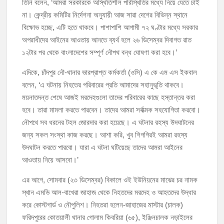
তিনি বলেন, ‘আমরা সরকারকে অস্থিতিশীল পরিস্থিতির মধ্যে নিয়ে যেতে চাই
না। কেন্দ্রীয় কমিটির নির্দেশনা অনুযায়ী আজ সারা দেশের বিভিন্ন স্থানে
বিক্ষোভ হচ্ছে, এটি হতে থাকবে। পাশাপাশি আগামী ৭২ ঘণ্টার মধ্যে সরকার
অপরাধীদের আইনের আওতায় আনতে ব্যর্থ হলে ২৬ ডিসেম্বর দিবাগত রাত
১২টার পর থেকে বাংলাদেশের সম্পূর্ণ নৌপথ বন্ধ ঘোষণা করা হবে।’
এদিকে, চাঁদপুর নৌ-থানার ভারপ্রাপ্ত কর্মকর্তা (ওসি) এ কে এম এস ইকবাল
বলেন, ‘এ ঘটনায় নিহতের পরিবারের প্রতি আমাদের সহানুভূতি থাকবে।
ময়নাতদন্ত শেষে আজই মরদেহগুলো তাদের পরিবারের কাছে হস্তান্তর করা
হবে। তারা মামলা করতে পারবেন। তাদের আমরা সর্বাত্মক সহযোগিতা করবো।
নৌপথে সব ধরনের টহল জোরদার করা হয়েছে। এ ঘটনার রহস্য উদঘাটনের
জন্য সকল সংস্থা কাজ করছে। আশা করি, খুব শিগগিরই আমরা রহস্য
উদঘাটন করতে পারবো। যারা এ ঘটনা ঘটিয়েছে তাদের আমরা আইনের
আওতায় নিয়ে আসবো।’
এর আগে, সোমবার (২৩ ডিসেম্বর) বিকালে ওই ইউনিয়নের মাঝের চর নামক
স্থান এমভি আল-বাখেরা জাহাজ থেকে নিহতদের মরদেহ ও আহতদের উদ্ধার
করে কোস্টগার্ড ও নৌপুলিশ। নিহতরা হলেন-জাহাজের মাস্টার (চালক)
ফরিদপুরের কোতয়ালী থানার গোলাম কিবরিয়া (৬৫), ইঞ্জিনচালক নড়াইলের