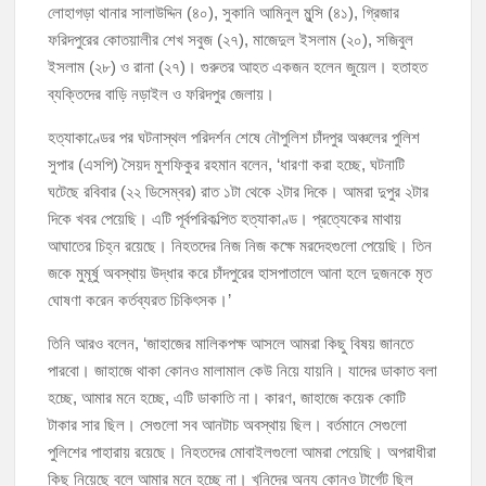
লোহাগড়া থানার সালাউদ্দিন (৪০), সুকানি আমিনুল মুন্সি (৪১), গ্রিজার
ফরিদপুরের কোতয়ালীর শেখ সবুজ (২৭), মাজেদুল ইসলাম (২০), সজিবুল
ইসলাম (২৮) ও রানা (২৭)। গুরুতর আহত একজন হলেন জুয়েল। হতাহত
ব্যক্তিদের বাড়ি নড়াইল ও ফরিদপুর জেলায়।
হত্যাকাণ্ডের পর ঘটনাস্থল পরিদর্শন শেষে নৌপুলিশ চাঁদপুর অঞ্চলের পুলিশ
সুপার (এসপি) সৈয়দ মুশফিকুর রহমান বলেন, ‘ধারণা করা হচ্ছে, ঘটনাটি
ঘটেছে রবিবার (২২ ডিসেম্বর) রাত ১টা থেকে ২টার দিকে। আমরা দুপুর ২টার
দিকে খবর পেয়েছি। এটি পূর্বপরিকল্পিত হত্যাকাণ্ড। প্রত্যেকের মাথায়
আঘাতের চিহ্ন রয়েছে। নিহতদের নিজ নিজ কক্ষে মরদেহগুলো পেয়েছি। তিন
জকে মুমূর্ষু অবস্থায় উদ্ধার করে চাঁদপুরের হাসপাতালে আনা হলে দুজনকে মৃত
ঘোষণা করেন কর্তব্যরত চিকিৎসক।’
তিনি আরও বলেন, ‘জাহাজের মালিকপক্ষ আসলে আমরা কিছু বিষয় জানতে
পারবো। জাহাজে থাকা কোনও মালামাল কেউ নিয়ে যায়নি। যাদের ডাকাত বলা
হচ্ছে, আমার মনে হচ্ছে, এটি ডাকাতি না। কারণ, জাহাজে কয়েক কোটি
টাকার সার ছিল। সেগুলো সব আনটাচ অবস্থায় ছিল। বর্তমানে সেগুলো
পুলিশের পাহারায় রয়েছে। নিহতদের মোবাইলগুলো আমরা পেয়েছি। অপরাধীরা
কিছু নিয়েছে বলে আমার মনে হচ্ছে না। খুনিদের অন্য কোনও টার্গেট ছিল