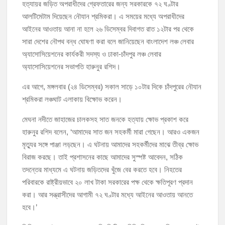
হত্যায়র জড়িত অপরাধীদের গ্রেফতারের জন্য সরকারকে ৭২ ঘণ্টার
আলটিমেটাম দিয়েছেন নৌযান শ্রমিকরা। এ সময়ের মধ্যে অপরাধীদের
মঞ্চে নয়, নেতাকর্মীদের সারিতে বসে মতবিনিময় করলেন শিক্ষামন্ত্রী আ,ন,ম এহসানুল
আইনের আওতায় আনা না হলে ২৬ ডিসেম্বর দিবাগত রাত ১২টার পর থেকে
হক মিলন
সারা দেশের নৌপথ বন্ধ ঘোষণা করা বলে জানিয়েছেন বাংলাদেশ লঞ্চ লেবার
অ্যাসোসিয়েশনের কার্যকরী সদস্য ও ঢাকা-চাঁদপুর লঞ্চ লেবার
চাঁদপুর জেলা বিএনপির সিনিয়র সহ-সভাপতি মাহবুব আনোয়ার বাবলুর মৃত্যুতে স্মরণ
অ্যাসোসিয়েশনের সভাপতি হারুনুর রশিদ।
সভা ও দোয়া মাহফিল
চাঁদপুর পৌরসভার ২০৫ কোটি টাকার বাজেট ঘোষণা
এর আগে, মঙ্গলবার (২৪ ডিসেম্বর) সকাল সাড়ে ১০টার দিকে চাঁদপুরের নৌযান
শ্রমিকরা লঞ্চঘাট এলাকায় বিক্ষোভ করেন।
কচুয়ায় পৃথক অভিযানে ২০১ পিস ইয়াবা ও ৫০ গ্রাম গাঁজাসহ ৩ মাদক কারবারি
মেঘনা নদীতে জাহাজের চালকসহ সাত জনকে হত্যায় ক্ষোভ প্রকাশ করে
গ্রেপ্তার
হারুনুর রশিদ বলেন, ‘আমাদের সাত জন সহকর্মী মারা গেছেন। আরও একজন
মৃত্যুর সঙ্গে পাঞ্জা লড়ছেন। এ ঘটনায় আমাদের সহকর্মীদের মাঝে তীব্র ক্ষোভ
বিরাজ করছে। তাই প্রশাসনের কাছে আমাদের সুস্পষ্ট আবেদন, সঠিক
তদন্তের মাধ্যমে এ ঘটনায় জড়িতদের খুঁজে বের করতে হবে। নিহতের
পরিবারকে রাষ্ট্রীয়ভাবে ২০ লাখ টাকা সরকারের পক্ষ থেকে ক্ষতিপূরণ প্রদান
করা। আর সন্ত্রাসীদের আগামী ৭২ ঘণ্টার মধ্যে আইনের আওতায় আনতে
হবে।’