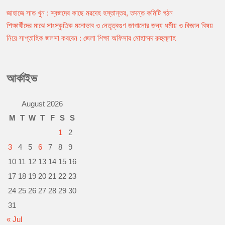
e
s
t
i
y
n
b
e
s
l
L
t
জাহাজে সাত খুন : স্বজদের কাছে মরদেহ হস্তান্তর, তদন্ত কমিটি গঠন
Post
o
n
A
i
শিক্ষার্থীদের মাঝে সাংস্কৃতিক মনোভাব ও নেতৃত্বগুণ জাগানোর জন্য ধর্মীয় ও বিজ্ঞান বিষয়
o
g
p
n
navigation
নিয়ে সাপ্তাহিক জলসা করবেন : জেলা শিক্ষা অফিসার মোহাম্মদ রুহুল্লাহ
k
e
p
k
r
আর্কাইভ
August 2026
M
T
W
T
F
S
S
1
2
3
4
5
6
7
8
9
10
11
12
13
14
15
16
17
18
19
20
21
22
23
24
25
26
27
28
29
30
31
« Jul