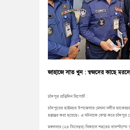
চাঁদপুর জেলা বিএনপির সিনিয়র সহ-সভাপতি মাহ
চাঁদপুর পৌরসভার ২০৫ কোটি টাকার বাজেট ঘ
কচুয়ায় পৃথক অভিযানে ২০১ পিস ইয়াবা ও ৫০ গ্
জাহাজে সাত খুন : স্বজদের কাছে মরদেহ 
চাঁদপুর প্রতিদিন রিপোর্ট :
চাঁদপুরের হাইমচর উপজেলার মেঘনা নদীর মাঝেরচর
হস্তান্তর করা হয়েছে। এ ঘটনাকে কেন্দ্র করে চাঁদপ
মঙ্গলবার (২৪ ডিসেম্বর) বিকালে শহরের বাসস্ট্যান