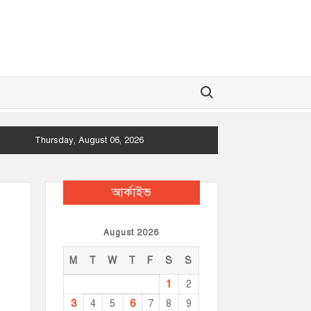
Search for:
Thursday, August 06, 2026
আর্কাইভ
August 2026
M
T
W
T
F
S
S
1
2
3
6
4
5
7
8
9