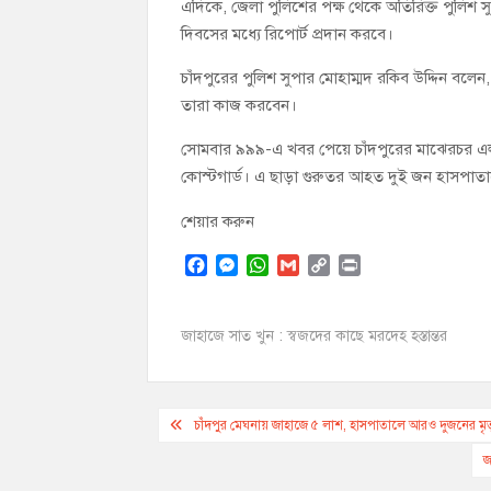
এদিকে, জেলা পুলিশের পক্ষ থেকে অতিরিক্ত পুলিশ সু
দিবসের মধ্যে রিপোর্ট প্রদান করবে।
চাঁদপুরের পুলিশ সুপার মোহাম্মদ রকিব উদ্দিন বলেন
তারা কাজ করবেন।
সোমবার ৯৯৯-এ খবর পেয়ে চাঁদপুরের মাঝেরচর এলা
কোস্টগার্ড। এ ছাড়া গুরুতর আহত দুই জন হাসপা
শেয়ার করুন
F
M
W
G
C
P
a
e
h
m
o
r
c
s
a
a
p
i
e
s
t
i
y
n
জাহাজে সাত খুন : স্বজদের কাছে মরদেহ হস্তান্তর
b
e
s
l
L
t
o
n
A
i
o
g
p
n
Post
k
e
p
k
চাঁদপুর মেঘনায় জাহাজে ৫ লাশ, হাসপাতালে আরও দুজনের মৃত্
r
navigation
জ