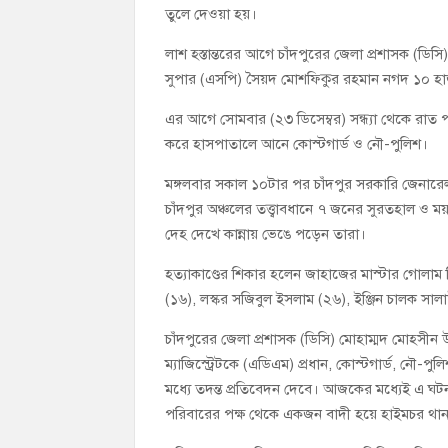
তুলে দেওয়া হয়।
লাশ হস্তান্তরের আগে চাঁদপুরের জেলা প্রশাসক (ডিস
সুপার (এসপি) সৈয়দ মোশফিকুর রহমান নগদ ১০ হাজ
এর আগে সোমবার (২৩ ডিসেম্বর) সন্ধ্যা থেকে রাত 
করে হাসপাতালে আনে কোস্টগার্ড ও নৌ-পুলিশ।
মঙ্গলবার সকাল ১০টার পর চাঁদপুর সরকারি জেনারে
চাঁদপুর অঞ্চলের তত্ত্বাবধানে ৭ জনের সুরতহাল ও ম
দেহ দেখে কান্নায় ভেঙে পড়েন তারা।
হত্যাকাণ্ডের শিকার হলেন জাহাজের মাস্টার গোলাম ক
(১৬), লস্কর সজিবুল ইসলাম (২৬), ইঞ্জিন চালক সালাউ
চাঁদপুরের জেলা প্রশাসক (ডিসি) মোহাম্মদ মোহসীন উ
ম্যাজিস্ট্রেটকে (এডিএম) প্রধান, কোস্টগার্ড, নৌ-প
মধ্যে তদন্ত প্রতিবেদন দেবে। আজকের মধ্যেই এ ঘট
পরিবারের পক্ষ থেকে একজন বাদী হয়ে হাইমচর থা