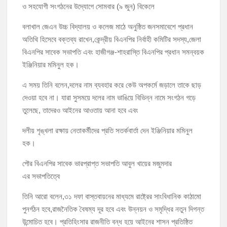
ও সহযোগী সংগঠনের উদ্যোগে সোমবার (৯ জুন) বিকেলে
চাঁদপুর সদর উপজেলা বিএনপির উপদেষ্টা মন্ডলীসহ ১০১ সদস্য বিশিষ্ট পূর্ণাঙ্গ কমিটি
অনুমোদন
বলাখাল জেএন উচ্চ বিদ্যালয় ও কলেজ মাঠে অনুষ্ঠিত জনসমাবেশে প্রধান
অতিথি হিসেবে বক্তব্য রাখেন,কেন্দ্রীয় বিএনপির নির্বাহী কমিটির সদস্য,জেলা
চাঁদপুর-৫ আসনের সাবেক এমপি এম এ মতিনের কবর জিয়ারত করলেন সম্ভাব্য মেয়র
বিএনপির সাবেক সভাপতি এবং হাজীগঞ্জ-শাহরাস্তি বিএনপির প্রধান সমন্বয়ক
প্রার্থী অ্যাডভোকেট ওমর ফারুক খান টিটু
ইঞ্জিনিয়ার মমিনুল হক।
এ সময় তিনি বলেন,দলের নাম ব্যবহার করে কেউ অপকর্মে জড়ালে তাকে ছাড়
চাঁদপুর পৌর বিএনপির উপদেষ্টা মন্ডলীসহ ১০১ সদস্য বিশিষ্ট পূর্ণাঙ্গ কমিটি অনুমোদন
দেওয়া হবে না। যারা সুসময়ে দলের নাম ভাঙিয়ে বিভিন্ন নামে সংগঠন গড়ে
তুলেছে, তাদেরও আইনের আওতায় আনা হবে এবং
দলীয় শৃঙ্খলা রক্ষায় নেতাকর্মীদের প্রতি সতর্কবার্তা দেন ইঞ্জিনিয়ার মমিনুল
হক।
পৌর বিএনপির সাবেক ভারপ্রাপ্ত সভাপতি আবুল খায়ের মজুমদার
এর সভাপতিত্বে
তিনি আরো বলেন,৩১ দফা বাস্তবায়নের মাধ্যমে রাষ্ট্রের সাংবিধানিক কাঠামো
পুনর্গঠন হবে,রাজনৈতিক বৈষম্য দূর হবে এবং উন্নয়ন ও সমৃদ্ধির নতুন দিগন্ত
উন্মোচিত হবে। প্রতিহিংসার রাজনীতি বন্ধ হয়ে আইনের শাসন প্রতিষ্ঠিত