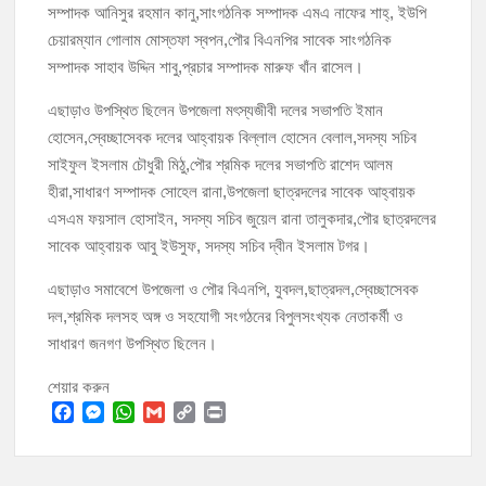
সম্পাদক আনিসুর রহমান কানু,সাংগঠনিক সম্পাদক এমএ নাফের শাহ্, ইউপি
চেয়ারম্যান গোলাম মোস্তফা স্বপন,পৌর বিএনপির সাবেক সাংগঠনিক
সম্পাদক সাহাব উদ্দিন শাবু,প্রচার সম্পাদক মারুফ খাঁন রাসেল।
এছাড়াও উপস্থিত ছিলেন উপজেলা মৎস্যজীবী দলের সভাপতি ইমান
হোসেন,স্বেচ্ছাসেবক দলের আহ্বায়ক বিল্লাল হোসেন বেলাল,সদস্য সচিব
সাইফুল ইসলাম চৌধুরী মিঠু,পৌর শ্রমিক দলের সভাপতি রাশেদ আলম
হীরা,সাধারণ সম্পাদক সোহেল রানা,উপজেলা ছাত্রদলের সাবেক আহ্বায়ক
এসএম ফয়সাল হোসাইন, সদস্য সচিব জুয়েল রানা তালুকদার,পৌর ছাত্রদলের
সাবেক আহ্বায়ক আবু ইউসুফ, সদস্য সচিব দ্বীন ইসলাম টগর।
এছাড়াও সমাবেশে উপজেলা ও পৌর বিএনপি, যুবদল,ছাত্রদল,স্বেচ্ছাসেবক
দল,শ্রমিক দলসহ অঙ্গ ও সহযোগী সংগঠনের বিপুলসংখ্যক নেতাকর্মী ও
সাধারণ জনগণ উপস্থিত ছিলেন।
শেয়ার করুন
F
M
W
G
C
P
a
e
h
m
o
r
c
s
a
a
p
i