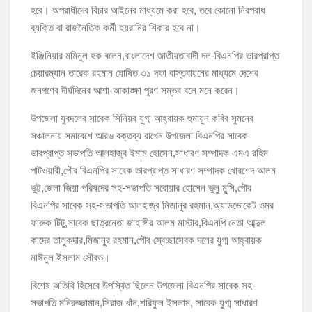
হবে। অপরাধীদের বিচার আইনের মাধ্যমে করা হবে, তবে কোনো নিরপরাধ
ব্যক্তি বা রাজনৈতিক কর্মী হয়রানির শিকার হবে না।
ইঞ্জিনিয়ার মমিনুল হক বলেন,বাংলাদেশ জাতীয়তাবাদী দল-বিএনপির ভারপ্রাপ্ত
চেয়ারম্যান তারেক রহমান ঘোষিত ৩১ দফা বাস্তবায়নের মাধ্যমে দেশের
জনগণের দীর্ঘদিনের আশা-আকাঙ্ক্ষা পূরণ সম্ভব বলে মনে করেন।
উপজেলা যুবদলের সাবেক সিনিয়র যুগ্ম আহ্বায়ক হুমায়ুন কবির সুমনের
সঞ্চালনায় সমাবেশে আরও বক্তব্য রাখেন উপজেলা বিএনপির সাবেক
ভারপ্রাপ্ত সভাপতি আলহাজ্ব ইমাম হোসেন,সাধারণ সম্পাদক এমএ রহিম
পাটওয়ারী,পৌর বিএনপির সাবেক ভারপ্রাপ্ত সাধারণ সম্পাদক খোরশেদ আলম
ভুট্ট,জেলা জিয়া পরিষদের সহ-সভাপতি সরোয়ার হোসেন ভুলু মুন্সি,পৌর
বিএনপির সাবেক সহ-সভাপতি আলহাজ্ব মিজানুর রহমান,অ্যাডভোকেট ওমর
ফারুক টিটু,সাবেক ছাত্রনেতা জাহাঙ্গীর আলম মাস্টার,বিএনপি নেতা আব্দুল
কাদের তালুকদার,মিজানুর রহমান,পৌর স্বেচ্ছাসেবক দলের যুগ্ম আহ্বায়ক
মাঈনুল ইসলাম সৌরভ।
বিশেষ অতিথি হিসেবে উপস্থিত ছিলেন উপজেলা বিএনপির সাবেক সহ-
সভাপতি মনিরুজ্জামান,সিরাজ খাঁন,শরিফুল ইসলাম, সাবেক যুগ্ম সাধারণ