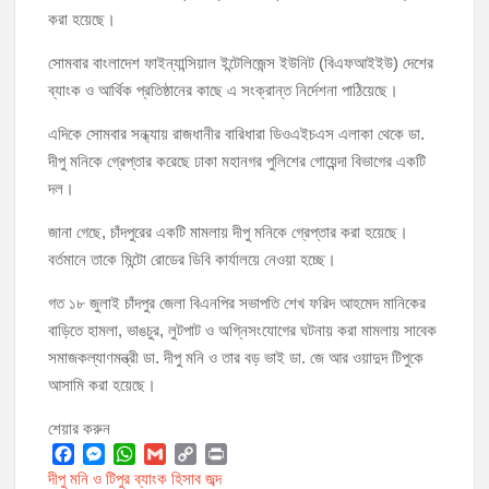
করা হয়েছে।
মঞ্চে নয়, নেতাকর্মীদের সারিতে বসে মতবিনিময় করলেন শিক্ষামন্ত্রী আ,ন,ম এহসানুল
সোমবার বাংলাদেশ ফাইন্যান্সিয়াল ইন্টেলিজেন্স ইউনিট (বিএফআইইউ) দেশের
হক মিলন
ব্যাংক ও আর্থিক প্রতিষ্ঠানের কাছে এ সংক্রান্ত নির্দেশনা পাঠিয়েছে।
চাঁদপুর জেলা বিএনপির সিনিয়র সহ-সভাপতি মাহবুব আনোয়ার বাবলুর মৃত্যুতে স্মরণ
এদিকে সোমবার সন্ধ্যায় রাজধানীর বারিধারা ডিওএইচএস এলাকা থেকে ডা.
সভা ও দোয়া মাহফিল
দীপু মনিকে গ্রেপ্তার করেছে ঢাকা মহানগর পুলিশের গোয়েন্দা বিভাগের একটি
চাঁদপুর পৌরসভার ২০৫ কোটি টাকার বাজেট ঘোষণা
দল।
জানা গেছে, চাঁদপুরের একটি মামলায় দীপু মনিকে গ্রেপ্তার করা হয়েছে।
কচুয়ায় পৃথক অভিযানে ২০১ পিস ইয়াবা ও ৫০ গ্রাম গাঁজাসহ ৩ মাদক কারবারি
বর্তমানে তাকে মিন্টো রোডের ডিবি কার্যালয়ে নেওয়া হচ্ছে।
গ্রেপ্তার
গত ১৮ জুলাই চাঁদপুর জেলা বিএনপির সভাপতি শেখ ফরিদ আহমেদ মানিকের
বাড়িতে হামলা, ভাঙচুর, লুটপাট ও অগ্নিসংযোগের ঘটনায় করা মামলায় সাবেক
সমাজকল্যাণমন্ত্রী ডা. দীপু মনি ও তার বড় ভাই ডা. জে আর ওয়াদুদ টিপুকে
আসামি করা হয়েছে।
শেয়ার করুন
F
M
W
G
C
P
দীপু মনি ও টিপুর ব্যাংক হিসাব জব্দ