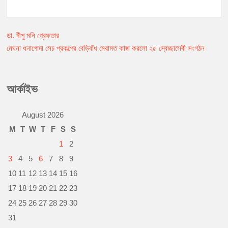
a
e
h
m
o
r
c
s
a
a
p
i
e
s
t
i
y
n
b
e
s
l
L
t
ডা. দীপু মনি গ্রেফতার
Post
o
n
A
i
মেঘনা ধনাগোদা সেচ প্রকল্পের বেড়িবাঁধ মেরামত কাজ করলো ২৫ স্বেচ্ছাসেবী সংগঠন
o
g
p
n
navigation
k
e
p
k
r
আর্কাইভ
August 2026
M
T
W
T
F
S
S
1
2
3
4
5
6
7
8
9
10
11
12
13
14
15
16
17
18
19
20
21
22
23
24
25
26
27
28
29
30
31