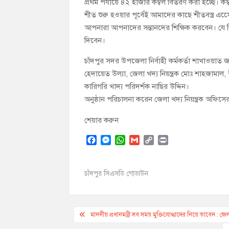
প্রথম পর্যায়ে ৪২ হাজার কম্বল বিতরণ করা হচ্ছে। ক
শীত শুরু হওয়ার পূর্বেই আমাদের কাছে শীতবস্ত্র এ
আপনারা আপনাদের সন্তানদের শিক্ষিক করবেন। যে শ
দিবেন।
চাঁদপুর সদর উপজেলা নির্বাহী কর্মকর্তা শাখাওয়াত 
হেদায়েত উল্যা, জেলা খদ্য নিয়ন্ত্রক মোঃ শাহজামাল, উ
কারিগরি খাদ্য পরিদর্শক নাছির উদ্দিন।
অনুষ্ঠান পরিচালনা করেন জেলা খদ্য নিয়ন্ত্রক অফি
শেয়ার করুন
F
M
W
G
C
P
a
e
h
m
o
r
c
s
a
a
p
i
e
s
t
i
y
n
চাঁদপুর সিএসডি গোডাউন
b
e
s
l
L
t
o
n
A
i
o
g
p
n
Post
k
e
p
k
মাননীয় প্রধানমন্ত্রী সব সময় মুক্তিযোদ্ধাদের নিয়ে ভাবেন : জ
r