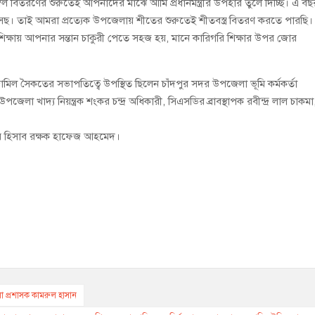
ম্বল বিতরণের শুরুতেই আপনাদের মাঝে আমি প্রধানমন্ত্রীর উপহার তুলে দিচ্ছি। এ বছ
সেেছ। তাই আমরা প্রত্যেক উপজেলায় শীতের শুরুতেই শীতবস্ত্র বিতরণ করতে পারছি।
িক্ষায় আপনার সন্তান চাকুরী পেতে সহজ হয়, মানে কারিগরি শিক্ষার উপর জোর
জামিল সৈকতের সভাপতিত্বে উপস্থিত ছিলেন চাঁদপুর সদর উপজেলা ভূমি কর্মকর্তা
পজেলা খাদ্য নিয়ন্ত্রক শংকর চন্দ্র অধিকারী, সিএসডির ব্রাবস্থাপক রবীন্দ্র লাল চাকমা
সের হিসাব রক্ষক হাফেজ আহমেদ।
েলা প্রশাসক কামরুল হাসান