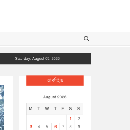
Search for:
Saturday, August 08, 2026
আর্কাইভ
August 2026
M
T
W
T
F
S
S
1
2
3
6
4
5
7
8
9