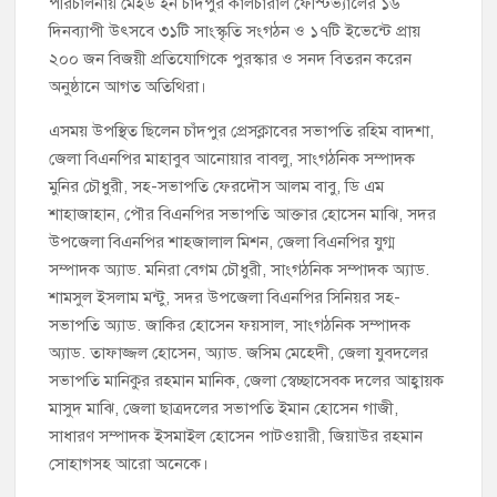
পরিচালনায় মেইড ইন চাঁদপুর কালচারাল ফেস্টিভ্যালের ১৬
দিনব্যাপী উৎসবে ৩১টি সাংস্কৃতি সংগঠন ও ১৭টি ইভেন্টে প্রায়
২০০ জন বিজয়ী প্রতিযোগিকে পুরস্কার ও সনদ বিতরন করেন
অনুষ্ঠানে আগত অতিথিরা।
এসময় উপস্থিত ছিলেন চাঁদপুর প্রেসক্লাবের সভাপতি রহিম বাদশা,
জেলা বিএনপির মাহাবুব আনোয়ার বাবলু, সাংগঠনিক সম্পাদক
মুনির চৌধুরী, সহ-সভাপতি ফেরদৌস আলম বাবু, ডি এম
শাহাজাহান, পৌর বিএনপির সভাপতি আক্তার হোসেন মাঝি, সদর
উপজেলা বিএনপির শাহজালাল মিশন, জেলা বিএনপির যুগ্ম
সম্পাদক অ্যাড. মনিরা বেগম চৌধুরী, সাংগঠনিক সম্পাদক অ্যাড.
শামসুল ইসলাম মন্টু, সদর উপজেলা বিএনপির সিনিয়র সহ-
সভাপতি অ্যাড. জাকির হোসেন ফয়সাল, সাংগঠনিক সম্পাদক
অ্যাড. তাফাজ্জল হোসেন, অ্যাড. জসিম মেহেদী, জেলা যুবদলের
সভাপতি মানিকুর রহমান মানিক, জেলা স্বেচ্ছাসেবক দলের আহ্বায়ক
মাসুদ মাঝি, জেলা ছাত্রদলের সভাপতি ইমান হোসেন গাজী,
সাধারণ সম্পাদক ইসমাইল হোসেন পাটওয়ারী, জিয়াউর রহমান
সোহাগসহ আরো অনেকে।