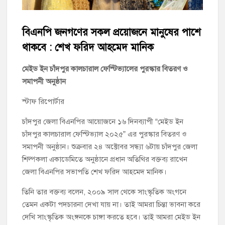
চাঁদপুর সদর উপজেলা বিএনপির উপদেষ্টা মন্ডলীসহ ১০১ সদস্য বিশিষ্ট
পূর্ণাঙ্গ কমিটি অনুমোদন
বিএনপি জনগণের সকল প্রয়োজনে মানুষের পাশে
চাঁদপুর-৫ আসনের সাবেক এমপি এম এ মতিনের কবর জিয়ারত করলেন
থাকবে : শেখ ফরিদ আহমেদ মানিক
সম্ভাব্য মেয়র প্রার্থী অ্যাডভোকেট ওমর ফারুক খান টিটু
মেইড ইন চাঁদপুর কালচারাল ফেস্টিভ্যালের পুরস্কার বিতরণ ও
চাঁদপুর পৌর বিএনপির উপদেষ্টা মন্ডলীসহ ১০১ সদস্য বিশিষ্ট পূর্ণাঙ্গ
সমাপনী অনুষ্ঠান
কমিটি অনুমোদন
স্টাফ রিপোর্টার
হাইমচরের হালিম চত্বরের দোকান উচ্ছেদ, ১০ হাজার টাকা জরিমানা
চাঁদপুর জেলা বিএনপির আয়োজনে ১৬ দিনব্যাপী “মেইড ইন
চাঁদপুর কালচারাল ফেস্টিভ্যাল ২০২৫” এর পুরস্কার বিতরণ ও
মঞ্চে নয়, নেতাকর্মীদের সারিতে বসে মতবিনিময় করলেন শিক্ষামন্ত্রী আ,ন,ম
সমাপনী অনুষ্ঠান। শুক্রবার ২৪ অক্টোবর সন্ধ্যা ৬টায় চাঁদপুর জেলা
এহসানুল হক মিলন
শিল্পকলা একাডেমিতে অনুষ্ঠানে প্রধান অতিথির বক্তব্য রাখেন
জেলা বিএনপির সভাপতি শেখ ফরিদ আহমেদ মানিক।
চাঁদপুর জেলা বিএনপির সিনিয়র সহ-সভাপতি মাহবুব আনোয়ার বাবলুর
মৃত্যুতে স্মরণ সভা ও দোয়া মাহফিল
তিনি তার বক্তব্য বলেন, ২০০৯ সাল থেকে সাংস্কৃতিক অংগনে
তেমন একটা পদচারনা দেখা যায় না। তাই আমরা চিন্তা ভাবনা করে
দেখি সাংস্কৃতিক অংঙ্গনকে চাঙ্গা করতে হবে। তাই আমরা মেইড ইন