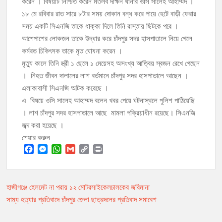
করেন । বিষয়টি নিশ্চিত করেন মতলব দক্ষিন থানার ওসি সালেহ আহাম্মদ ।
১৮ মে রবিবার রাত সারে ৮টার সময় দোকান বন্ধ করে পায়ে হেটে বাড়ী ফেরার
সময় একটি সিএনজি তাকে ধাক্কা দিলে তিনি রাস্তায় ছিটকে পরে ।
মঞ্চে নয়, নেতাকর্মীদের সারিতে বসে মতবিনিময় করলেন শিক্ষামন্ত্রী আ,ন,ম এহসানুল
হক মিলন
আশেপাশের লোকজন তাকে উদ্ধার করে চাঁদপুর সদর হাসপাতালে নিয়ে গেলে
কর্মরত চিকিৎসক তাকে মৃত ঘোষনা করেন ।
চাঁদপুর জেলা বিএনপির সিনিয়র সহ-সভাপতি মাহবুব আনোয়ার বাবলুর মৃত্যুতে স্মরণ
মৃত্যু কালে তিনি স্ত্রী ১ ছেলে ১ মেয়েসহ অসংখ্য আত্বিয় স্বজন রেখে গেছেন
সভা ও দোয়া মাহফিল
। নিহত জীবন দালালের লাশ বর্তমানে চাঁদপুর সদর হাসপাতালে আছেন ।
চাঁদপুর পৌরসভার ২০৫ কোটি টাকার বাজেট ঘোষণা
এলাকাবাসী সিএনজি আটক করেছে ।
এ বিষয়ে ওসি সালেহ আহাম্মদ বলেন খবর পেয়ে ঘটনাস্থলে পুলিশ পাঠিয়েছি
। লাশ চাঁদপুর সদর হাসপাতালে আছে মামলা পক্রিয়াধীন রয়েছে। সিএনজি
কচুয়ায় পৃথক অভিযানে ২০১ পিস ইয়াবা ও ৫০ গ্রাম গাঁজাসহ ৩ মাদক কারবারি
গ্রেপ্তার
জব্দ করা হয়েছে ।
শেয়ার করুন
F
M
W
G
C
P
a
e
h
m
o
r
c
s
a
a
p
i
হাজীগঞ্জে হেলমেট না পরায় ১২ মোটরসাইকেলচালকের জরিমানা
Post
e
s
t
i
y
n
b
e
s
l
L
t
সাম্য হত্যার প্রতিবাদে চাঁদপুর জেলা ছাত্রদলের প্রতিবাদ সমাবেশ
navigation
o
n
A
i
o
g
p
n