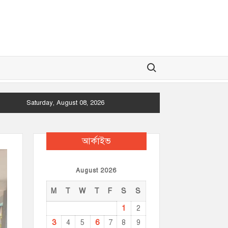
Search for:
Saturday, August 08, 2026
আর্কাইভ
August 2026
M
T
W
T
F
S
S
1
2
3
6
4
5
7
8
9