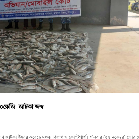
বুব আনোয়ার বাবলুর মৃত্যুতে স্মরণ সভা ও দোয়া মাহফিল
োষণা
রাম গাঁজাসহ ৩ মাদক কারবারি গ্রেপ্তার
৬০০কেজি জাটকা জব্দ
মাণ জাটকা উদ্ধার করেছে মৎস্য বিভাগ ও কোস্টগার্ড। শনিবার (২২ নভেম্বর) ভোর 