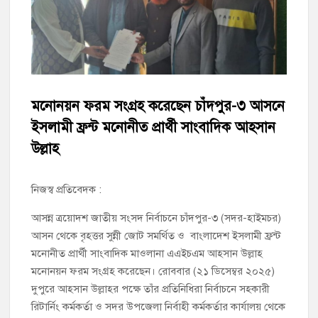
চাঁদপুর পৌর বিএনপির উপদেষ্টা মন্ডলীসহ ১০১ সদস্য বিশিষ্ট পূর্ণাঙ্গ
কমিটি অনুমোদন
হাইমচরের হালিম চত্বরের দোকান উচ্ছেদ, ১০ হাজার টাকা জরিমানা
মনোনয়ন ফরম সংগ্রহ করেছেন চাঁদপুর-৩ আসনে
মঞ্চে নয়, নেতাকর্মীদের সারিতে বসে মতবিনিময় করলেন শিক্ষামন্ত্রী আ,ন,ম
এহসানুল হক মিলন
ইসলামী ফ্রন্ট মনোনীত প্রার্থী সাংবাদিক আহসান
উল্লাহ
চাঁদপুর জেলা বিএনপির সিনিয়র সহ-সভাপতি মাহবুব আনোয়ার বাবলুর
মৃত্যুতে স্মরণ সভা ও দোয়া মাহফিল
চাঁদপুর পৌরসভার ২০৫ কোটি টাকার বাজেট ঘোষণা
নিজস্ব প্রতিবেদক :
আসন্ন ত্রয়োদশ জাতীয় সংসদ নির্বাচনে চাঁদপুর-৩ (সদর-হাইমচর)
কচুয়ায় পৃথক অভিযানে ২০১ পিস ইয়াবা ও ৫০ গ্রাম গাঁজাসহ ৩ মাদক
আসন থেকে বৃহত্তর সুন্নী জোট সমর্থিত ও বাংলাদেশ ইসলামী ফ্রন্ট
কারবারি গ্রেপ্তার
মনোনীত প্রার্থী সাংবাদিক মাওলানা এএইচএম আহসান উল্লাহ
মনোনয়ন ফরম সংগ্রহ করেছেন। রোববার (২১ ডিসেম্বর ২০২৫)
দুপুরে আহসান উল্লাহর পক্ষে তাঁর প্রতিনিধিরা নির্বাচনে সহকারী
রিটার্নিং কর্মকর্তা ও সদর উপজেলা নির্বাহী কর্মকর্তার কার্যালয় থেকে