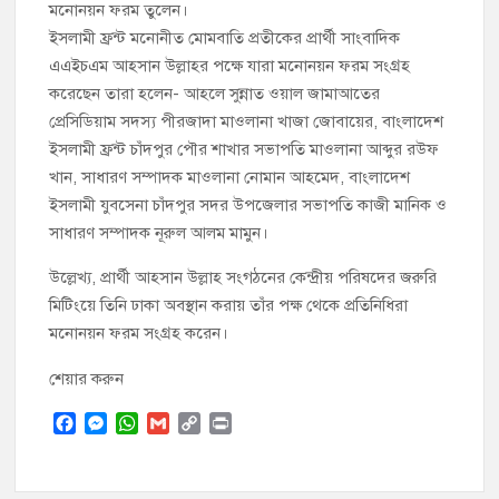
মনোনয়ন ফরম তুলেন।
ইসলামী ফ্রন্ট মনোনীত মোমবাতি প্রতীকের প্রার্থী সাংবাদিক
এএইচএম আহসান উল্লাহর পক্ষে যারা মনোনয়ন ফরম সংগ্রহ
করেছেন তারা হলেন- আহলে সুন্নাত ওয়াল জামাআতের
প্রেসিডিয়াম সদস্য পীরজাদা মাওলানা খাজা জোবায়ের, বাংলাদেশ
ইসলামী ফ্রন্ট চাঁদপুর পৌর শাখার সভাপতি মাওলানা আব্দুর রউফ
খান, সাধারণ সম্পাদক মাওলানা নোমান আহমেদ, বাংলাদেশ
ইসলামী যুবসেনা চাঁদপুর সদর উপজেলার সভাপতি কাজী মানিক ও
সাধারণ সম্পাদক নূরুল আলম মামুন।
উল্লেখ্য, প্রার্থী আহসান উল্লাহ সংগঠনের কেন্দ্রীয় পরিষদের জরুরি
মিটিংয়ে তিনি ঢাকা অবস্থান করায় তাঁর পক্ষ থেকে প্রতিনিধিরা
মনোনয়ন ফরম সংগ্রহ করেন।
শেয়ার করুন
F
M
W
G
C
P
a
e
h
m
o
r
c
s
a
a
p
i
e
s
t
i
y
n