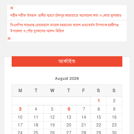
b
e
s
l
L
t
Post
o
n
A
i
o
g
p
n
navigation
শহীদ শরীফ উসমান হাদীর স্মরণে চাঁদপুর জামায়াতে আলোচনা সভা ও দোয়া মুনাজাত
k
e
p
k
বিএনপির ভারপ্রাপ্ত চেয়ারম্যান তারেক রহমানের স্বদেশ প্রত্যাবর্তন উপলক্ষে হাজীগঞ্জ
r
উপজেলা ও পৌর যুবদলের আনন্দ মিছিল
আর্কাইভ
August 2026
M
T
W
T
F
S
S
1
2
3
6
4
5
7
8
9
10
11
12
13
14
15
16
17
18
19
20
21
22
23
24
25
26
27
28
29
30