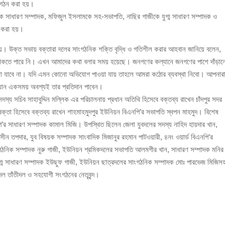
 গঠন করা হয়।
 সাধারণ সম্পাদক, মফিজুল ইসলামকে সহ-সভাপতি, নাছির গাজীকে যুগ্ম সাধারণ সম্পাদক ও
ঁজাসহ ৩ মাদক কারবারি গ্রেপ্তার
ত করা হয়।
। উক্ত সভায় বক্তারা দলের সাংগঠনিক শক্তি বৃদ্ধি ও গতিশীল করার আহবান জানিয়ে বলেন,
 থাকতে পারে নি। এখন আমাদের কথা বলার সময় হয়েছে। জনগণের কল্যানে জনগণের পাশে দাঁড়া
ওয়া যাবে না। যদি এমন কোনো অভিযোগ পাওয়া যায় তাহলে আমরা কঠোর ব্যবস্থা নিবো। আপনার
 যান একসময় অবশ্যই তার প্রতিদান পাবেন।
্য সচিব সাহাবুদ্দিন মল্লিক এর পরিচালনায় প্রধান অতিথি হিসেবে বক্তব্য রাখেন চাঁদপুর সদর
্তা হিসেবে বক্তব্য রাখেন শাহমাহমুদপুর ইউনিয়ন বিএনপি’র সভাপতি স্বপন মাহমুদ। বিশেষ
ি’র সাধারণ সম্পাদক কামাল মিজি। উপস্থিত ছিলেন জেলা যুবদলের সদস্য নাহিদ হায়দার খান,
ন তপদার, যুব বিষয়ক সম্পাদক সাংবাদিক মিজানুর রহমান পাটওয়ারী, ৪নং ওয়ার্ড বিএনপি’র
ংগঠনিক সম্পাদক নুরু গাজী, ইউনিয়ন শ্রমিকদলের সভাপতি আলমগীর খান, সাধারণ সম্পাদক মনির
ুগ্ম সাধারণ সম্পাদক ইউছুফ গাজী, ইউনিয়ন ছাত্রদলের সাংগঠনিক সম্পাদক মোঃ পারভেজ মিজিস
কদল তাঁতীদল ও সহযোগী সংগঠনের নেতৃবৃন্দ।