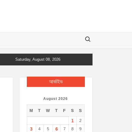
Search for:
Saturday, August 08, 2026
আর্কাইভ
August 2026
M
T
W
T
F
S
S
1
2
3
4
5
6
7
8
9