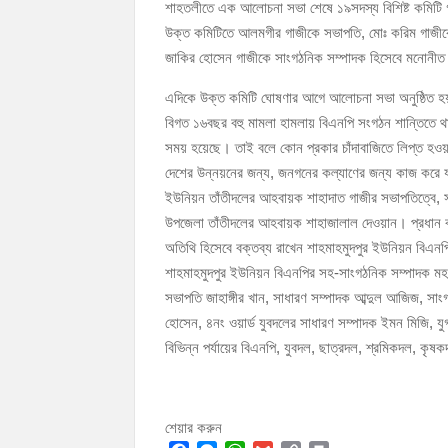
শাহতলীতে এক আলোচনা সভা শেষে ১৯সদস্য বিশিষ্ট কমিটি
চাঁদপুর পৌরসভার ২০৫ কোটি টাকার বাজেট ঘোষণা
উক্ত কমিটিতে আলমগীর গাজীকে সভাপতি, মোঃ করিম গাজীকে
কচুয়ায় পৃথক অভিযানে ২০১ পিস ইয়াবা ও ৫০ গ্রাম গা
জাকির হোসেন গাজীকে সাংগঠনিক সম্পাদক হিসেবে মনোনী
এদিকে উক্ত কমিটি ঘোষণার আগে আলোচনা সভা অনুষ্ঠিত হয়
বিগত ১৬বছর বহু মামলা হামলায় বিএনপি সংগঠন শান্তিতে
সময় হয়েছে। তাই বলে কোন প্রকার চাঁদাবাজিতে লিপ্ত হ
দেশের উন্নয়নের জন্য, জনগনের কল্যাণের জন্য কাজ করে
ইউনিয়ন তাঁতীদলের আহবায়ক শাহাদাত গাজীর সভাপতিত্বে, সদস
উপজেলা তাঁতীদলের আহবায়ক শাহাজালাল দেওয়ান। প্রধান বক
অতিথি হিসেবে বক্তব্য রাখেন শাহমাহমুদপুর ইউনিয়ন বিএনপ
শাহমাহমুদপুর ইউনিয়ন বিএনপির সহ-সাংগঠনিক সম্পাদক মহসী
সভাপতি জাহাঙ্গীর খান, সাধারণ সম্পাদক আব্দুল আজিজ, সা
হোসেন, ৪নং ওয়ার্ড যুবদলের সাধারণ সম্পাদক ইমন মিজি, য
বিভিন্ন পর্যায়ের বিএনপি, যুবদল, ছাত্রদল, শ্রমিকদল, কৃষ
শেয়ার করুন