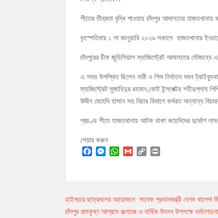
চাঁদপুর পৌরসভার ২০৫ কোটি টাকার বাজেট ঘোষণা
শীতের তীব্রতা বৃদ্ধি পাওয়ায় চাঁদপুর আদালতের হাজতখানায়
কচুয়ায় পৃথক অভিযানে ২০১ পিস ইয়াবা ও ৫০ গ্রাম গা
বৃহস্পতিবার ১ লা জানুয়ারি ২০২৬ সকালে হাজতখানার ইনচার্
চাঁদপুরের চীফ জুডিসিয়াল ম্যাজিস্ট্রেট আদালতের সৌজন্যে এ
এ সময় উপস্থিত ছিলেন নারী ও শিশু নির্যাতন দমন ট্রাইব্য
ম্যাজিস্ট্রেট মুজাহিদুর রহমান,কোট ইন্সপেক্টর শহীদুল্লা
উদ্দীন মেহেদি হাসান সহ বিচার বিভাগে কর্মরত অন্যান্য বিচারকব
প্রচণ্ড শীতে হাজতখানায় আটক থাকা কয়েদিদের দুর্ভোগ লা
শেয়ার করুন
F
M
W
G
C
P
a
e
h
m
o
r
c
s
a
a
p
i
e
s
t
i
y
n
Post
হাইমচরে ছাত্রদলের আয়োজনে সাবেক প্রধানমন্ত্রী বেগম খালেদা জি
b
e
s
l
L
t
o
n
A
i
চাঁদপুর রামকৃষ্ণ আশ্রমে কল্পতরু ও বার্ষিক উৎসব উপলক্ষে ধর্মালোচন
navigation