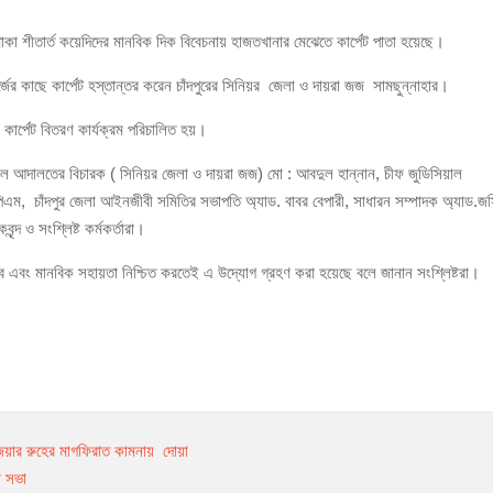
 থাকা শীতার্ত কয়েদিদের মানবিক দিক বিবেচনায় হাজতখানার মেঝেতে কার্পেট পাতা হয়েছে।
ঁজাসহ ৩ মাদক কারবারি গ্রেপ্তার
জের কাছে কার্পেট হস্তান্তর করেন চাঁদপুরের সিনিয়র জেলা ও দায়রা জজ সামছুন্নাহার।
 কার্পেট বিতরণ কার্যক্রম পরিচালিত হয়।
ুনাল আদালতের বিচারক ( সিনিয়র জেলা ও দায়রা জজ) মো : আবদুল হান্নান, চীফ জুডিসিয়াল
হ পিপিএম, চাঁদপুর জেলা আইনজীবী সমিতির সভাপতি অ্যাড. বাবর বেপারী, সাধারন সম্পাদক অ্যাড.জ
ৃন্দ ও সংশ্লিষ্ট কর্মকর্তারা।
ঘব এবং মানবিক সহায়তা নিশ্চিত করতেই এ উদ্যোগ গ্রহণ করা হয়েছে বলে জানান সংশ্লিষ্টরা।
য়ার রুহের মাগফিরাত কামনায় দোয়া
া সভা