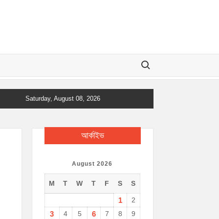
Search for:
Saturday, August 08, 2026
আর্কাইভ
August 2026
M
T
W
T
F
S
S
1
2
3
4
5
6
7
8
9