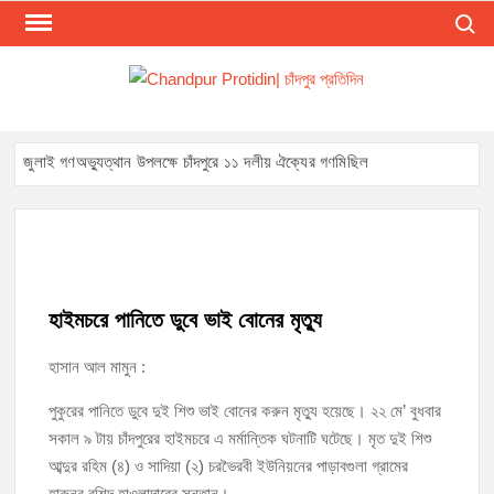
Search
Skip
to
content
CHA
Presen
The Lat
PRO
Bangl
চাঁদপু
জুলাই গণঅভ্যুত্থান উপলক্ষে চাঁদপুরে ১১ দলীয় ঐক্যের গণমিছিল
News 
Chandp
জুলাই গণঅভ্যুত্থান দিবসে শহিদ পরিবার এবং জুলাই যোদ্ধাদের সংবর্ধনা, আলোচনা
District
সভা ও দোয়া
Online.
Most
চাঁদপুর সদর উপজেলা বিএনপির উপদেষ্টা মন্ডলীসহ ১০১ সদস্য বিশিষ্ট পূর্ণাঙ্গ কমিটি
অনুমোদন
Reliab
হাইমচরে পানিতে ডুবে ভাই বোনের মৃত্যু
Loca
হাসান আল মামুন :
Newspa
চাঁদপুর-৫ আসনের সাবেক এমপি এম এ মতিনের কবর জিয়ারত করলেন সম্ভাব্য মেয়র
প্রার্থী অ্যাডভোকেট ওমর ফারুক খান টিটু
In
পুকুরের পানিতে ডুবে দুই শিশু ভাই বোনের করুন মৃত্যু হয়েছে। ২২ মে’ বুধবার
Chandp
সকাল ৯ টায় চাঁদপুরের হাইমচরে এ মর্মান্তিক ঘটনাটি ঘটেছে। মৃত দুই শিশু
Banglad
চাঁদপুর পৌর বিএনপির উপদেষ্টা মন্ডলীসহ ১০১ সদস্য বিশিষ্ট পূর্ণাঙ্গ কমিটি অনুমোদন
আব্দুর রহিম (৪) ও সাদিয়া (২) চরভৈরবী ইউনিয়নের পাড়াবগুলা গ্রামের
হাইমচরের হালিম চত্বরের দোকান উচ্ছেদ, ১০ হাজার টাকা জরিমানা
হারুনুর রশিদ হাওলাদারের সন্তান।