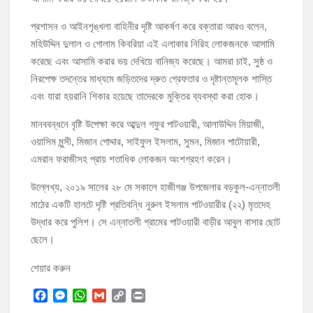
প্রশাসন ও আইনশৃঙ্খলা বাহিনীর দৃষ্টি আকর্ষণ করে বক্তারা আরও বলেন,
মহিউদ্দিন দুলাল ও গোলাম কিবরিয়া এই এলাকার নিরিহ লোকজনকে আসামি
করেছে এবং আসামি করার ভয় দেখিয়ে বানিজ্য করেছে। আমরা চাই, সুষ্ঠ ও
নিরপেক্ষ তদন্তের মাধ্যমে জড়িতদের দ্রুত গ্রেফতার ও দৃষ্টান্তমূলক শাস্তি
এবং যারা হয়রানি শিকার হয়েছে তাদেরকে মুক্তির ব্যবস্থা করা হোক।
মানববন্ধনে বৃষ্টি উপেক্ষা করে আব্দুল গফুর পাটওয়ারী, আলাউদ্দিন মিয়াজী,
ওয়াসিম মুন্সী, মিজান পোদ্দার, সাইফুল ইসলাম, সুমন, মিজান পাটোয়ারী,
এমরান ফরাজীসহ প্রায় শতাধিক লোকজন অংশগ্রহণ করেন।
উল্লেখ্য, ২০১৯ সালের ২৮ মে সকালে হাজীগঞ্জ উপজেলার বড়কুল-এন্নাতলী
মাঠের একটি হালটে দৃষ্টি প্রতিবন্ধি নুরুল ইসলাম পাটওয়ারীর (২২) মৃতদেহ
উদ্ধার করে পুলিশ। সে এন্নাতলী গ্রামের পাটওয়ারী বাড়ীর আবুল বাসার ছোট
ছেলে।
শেয়ার করুন
F
M
W
G
C
P
a
e
h
m
o
r