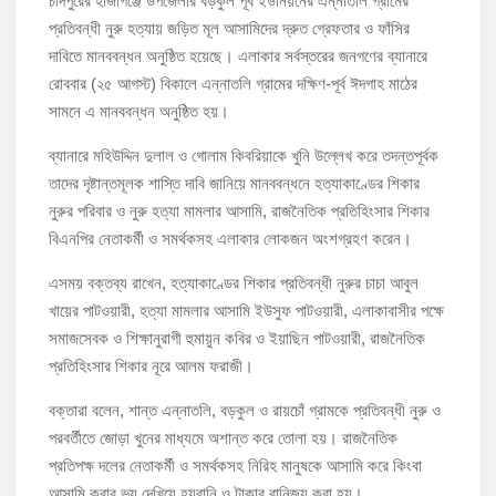
চাঁদপুরের হাজীগঞ্জে উপজেলার বড়কুল পূর্ব ইউনিয়নের এন্নাতলি গ্রামের
প্রতিবন্ধী নুরু হত্যায় জড়িত মূল আসামিদের দ্রুত গ্রেফতার ও ফাঁসির
চাঁদপুর-৫ আসনের সাবেক এমপি এম এ মতিনের কবর জিয়ারত করলেন সম্ভাব্য মেয়র
দাবিতে মানববন্ধন অনুষ্ঠিত হয়েছে। এলাকার সর্বস্তরের জনগণের ব্যানারে
প্রার্থী অ্যাডভোকেট ওমর ফারুক খান টিটু
রোববার (২৫ আগস্ট) বিকালে এন্নাতলি গ্রামের দক্ষিণ-পূর্ব ঈদগাহ মাঠের
সামনে এ মানববন্ধন অনুষ্ঠিত হয়।
চাঁদপুর পৌর বিএনপির উপদেষ্টা মন্ডলীসহ ১০১ সদস্য বিশিষ্ট পূর্ণাঙ্গ কমিটি অনুমোদন
ব্যানারে মহিউদ্দিন দুলাল ও গোলাম কিবরিয়াকে খুনি উল্লেখ করে তদন্তপূর্বক
হাইমচরের হালিম চত্বরের দোকান উচ্ছেদ, ১০ হাজার টাকা জরিমানা
তাদের দৃষ্টান্তমূলক শাস্তি দাবি জানিয়ে মানববন্ধনে হত্যাকাণ্ডের শিকার
নুরুর পরিবার ও নুরু হত্যা মামলার আসামি, রাজনৈতিক প্রতিহিংসার শিকার
মঞ্চে নয়, নেতাকর্মীদের সারিতে বসে মতবিনিময় করলেন শিক্ষামন্ত্রী আ,ন,ম এহসানুল
বিএনপির নেতাকর্মী ও সমর্থকসহ এলাকার লোকজন অংশগ্রহণ করেন।
হক মিলন
এসময় বক্তব্য রাখেন, হত্যাকাণ্ডের শিকার প্রতিবন্ধী নুরুর চাচা আবুল
চাঁদপুর জেলা বিএনপির সিনিয়র সহ-সভাপতি মাহবুব আনোয়ার বাবলুর মৃত্যুতে স্মরণ
খায়ের পাটওয়ারী, হত্যা মামলার আসামি ইউসুফ পাটওয়ারী, এলাকাবাসীর পক্ষে
সভা ও দোয়া মাহফিল
সমাজসেবক ও শিক্ষানুরাগী হুমায়ুন কবির ও ইয়াছিন পাটওয়ারী, রাজনৈতিক
প্রতিহিংসার শিকার নূরে আলম ফরাজী।
বক্তারা বলেন, শান্ত এন্নাতলি, বড়কুল ও রায়চোঁ গ্রামকে প্রতিবন্ধী নুরু ও
পরবর্তীতে জোড়া খুনের মাধ্যমে অশান্ত করে তোলা হয়। রাজনৈতিক
প্রতিপক্ষ দলের নেতাকর্মী ও সমর্থকসহ নিরিহ মানুষকে আসামি করে কিংবা
আসামি করার ভয় দেখিয়ে হয়রানি ও টাকার বানিজ্য করা হয়।