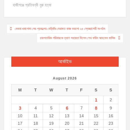
c
s
a
a
p
i
হাজীগঞ্জে প্রতিবন্ধী নুরু হত্যা
e
s
t
i
y
n
b
e
s
l
L
t
o
n
A
i
Post
o
g
p
n
মেঘনা ধনাগোদা সেচ প্রকল্পের বেড়িবাঁধ মেরামত কাজ করলো ২৫ স্বেচ্ছাসেবী সংগঠন
k
e
p
k
navigation
চারশতাধিক পরিবারকে ত্রাণ সহায়তা দিলেন শেখ ফরিদ আহমেদ মানিক
r
আর্কাইভ
August 2026
M
T
W
T
F
S
S
1
2
3
4
5
6
7
8
9
10
11
12
13
14
15
16
17
18
19
20
21
22
23