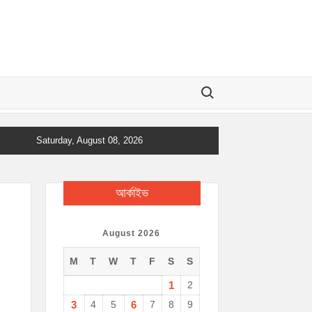
Search for:
Saturday, August 08, 2026
আর্কাইভ
August 2026
M
T
W
T
F
S
S
1
2
3
4
5
6
7
8
9