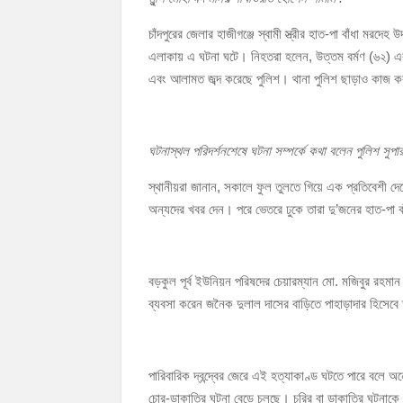
চাঁদপুর পৌরসভার ২০৫ কোটি টাকার বাজেট ঘোষণা
চাঁদপুরের জেলার হাজীগঞ্জে স্বামী স্ত্রীর হাত-পা বাঁধা ম
কচুয়ায় পৃথক অভিযানে ২০১ পিস ইয়াবা ও ৫০ গ্রাম গা
এলাকায় এ ঘটনা ঘটে। নিহতরা হলেন, উত্তম বর্মণ (৬২) এব
এবং আলামত জব্দ করেছে পুলিশ। থানা পুলিশ ছাড়াও কাজ ক
ঘটনাস্থল পরিদর্শনশেষে ঘটনা সম্পর্কে কথা বলেন পুলিশ সু
স্থানীয়রা জানান, সকালে ফুল তুলতে গিয়ে এক প্রতিবেশী দে
অন্যদের খবর দেন। পরে ভেতরে ঢুকে তারা দু’জনের হাত-পা
বড়কুল পূর্ব ইউনিয়ন পরিষদের চেয়ারম্যান মো. মজিবুর রহমা
ব্যবসা করেন জনৈক দুলাল দাসের বাড়িতে পাহাড়াদার হিসেব
পারিবারিক দ্বন্দ্বের জেরে এই হত্যাকাণ্ড ঘটতে পারে বল
চোর-ডাকাতির ঘটনা বেড়ে চলছে। চুরির বা ডাকাতির ঘটনাকে ক