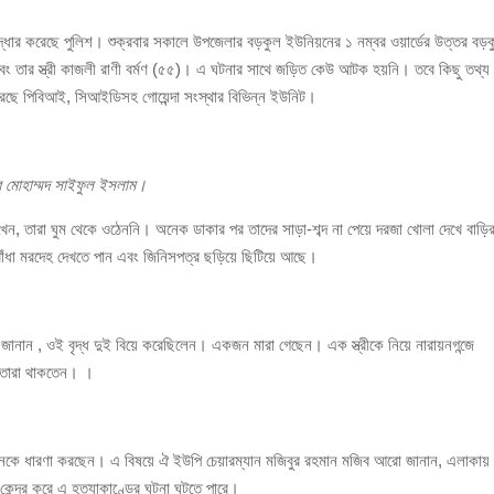
রদেহ উদ্ধার করেছে পুলিশ। শুক্রবার সকালে উপজেলার বড়কুল ইউনিয়নের ১ নম্বর ওয়ার্ডের উত্তর বড়
ঁজাসহ ৩ মাদক কারবারি গ্রেপ্তার
ং তার স্ত্রী কাজলী রাণী বর্মণ (৫৫)। এ ঘটনার সাথে জড়িত কেউ আটক হয়নি। তবে কিছু তথ্য
রছে পিবিআই, সিআইডিসহ গোয়েন্দা সংস্থার বিভিন্ন ইউনিট।
পার মোহাম্মদ সাইফুল ইসলাম।
খেন, তারা ঘুম থেকে ওঠেননি। অনেক ডাকার পর তাদের সাড়া-শব্দ না পেয়ে দরজা খোলা দেখে বাড়ি
 বাঁধা মরদেহ দেখতে পান এবং জিনিসপত্র ছড়িয়ে ছিটিয়ে আছে।
ন জানান , ওই বৃদ্ধ দুই বিয়ে করেছিলেন। একজন মারা গেছেন। এক স্ত্রীকে নিয়ে নারায়নগন্জে
ে তারা থাকতেন। ।
ে অনেকে ধারণা করছেন। এ বিষয়ে ঐ ইউপি চেয়ারম্যান মজিবুর রহমান মজিব আরো জানান, এলাকায়
েন্দ্র করে এ হত্যাকাণ্ডের ঘটনা ঘটতে পারে।