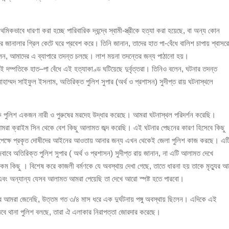
থমিকভাবে ধারণা করা হচ্ছে পারিবারিক দ্বন্দ্বে স্বামী-স্ত্রীকে হত্যা করা হয়েছে, বা অন্য কোন
ঘরের জানালার গ্রিল কেটে ঘরে প্রবেশ করে। তিনি জানান, তাদের হাত পা-বেঁধে বালিশ চাপায় শ্বাস
েন, আমাদের এ ব্যাপারে তদন্ত চলছে। লাশ ময়না তদন্তের জন্য পাঠানো হয়।
ওই দম্পতিকে হাত–পা বেঁধে এই হত্যাকাণ্ড ঘটিয়েছে দুর্বৃত্তরা। তিনিও বলেন, ঘটনার তদন্ত
হাম্মদ সাইফুল ইসলাম, অতিরিক্ত পুলিশ সুপার (অর্থ ও প্রশাসন) সুদীপ্ত রায় ঘটনাস্থলে
কে পুলিশ একজন নারী ও পুরুষের মরদেহ উদ্ধার করেছে। আমরা ঘটনাস্থল পরিদর্শন করেছি।
রা ক্রাইম সিন থেকে বেশ কিছু আলামত জব্দ করেছি। এই ঘটনার পেছনের কারণ হিসেবে কিছু
সাপেক্ষে প্রকৃত দোষীদের আইনের আওতায় আনার জন্য এখন থেকেই জেলা পুলিশ কাজ করছে। এট
র জবাবে অতিরিক্ত পুলিশ সুপার ( অর্থ ও প্রশাসন) সুদীপ্ত রায় জানান, না এটি আলামত দেখে
রকম কিছু । বিশেষ করে কাজলী বর্মণকে যে অবস্থায় দেখা গেছে, তাতে ধারনা হয় তাকে মৃত্যুর আ
 এবং অন্যান্য যেসব আলামত আমরা পেয়েছি তা দেখে আরো স্পষ্ট হতে পারবো।
ত্রে আমরা জেনেছি, উত্তম গত ৩/৪ মাস ধরে এক দুর্ঘটনায় পঙ্গু অবস্থায় ছিলেন। এদিকে এই
ে থানা পুলিশ বলছে, তারা ঐ এলাকার নিরাপত্তা জোরদার করেছে।