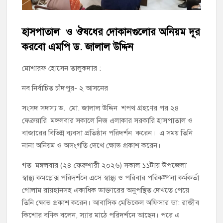
চাঁদপুর সদর উপজেলা বিএনপির উপদেষ্টা মন্ডলীসহ ১০১ সদস্য বিশিষ্ট
পূর্ণাঙ্গ কমিটি অনুমোদন
হাসপাতাল ও ঔষধের দোকানগুলোর অনিয়ম দূর
চাঁদপুর-৫ আসনের সাবেক এমপি এম এ মতিনের কবর জিয়ারত করলেন
করবো এমপি ড. জালাল উদ্দিন
সম্ভাব্য মেয়র প্রার্থী অ্যাডভোকেট ওমর ফারুক খান টিটু
মোশারফ হোসেন তালুকদার :
চাঁদপুর পৌর বিএনপির উপদেষ্টা মন্ডলীসহ ১০১ সদস্য বিশিষ্ট পূর্ণাঙ্গ
কমিটি অনুমোদন
নব নির্বাচিত চাঁদপুর- ২ আসনের
সংসদ সদস্য ড. মো. জালাল উদ্দিন শপথ গ্রহণের পর ২৪
হাইমচরের হালিম চত্বরের দোকান উচ্ছেদ, ১০ হাজার টাকা জরিমানা
ফেব্রুয়ারি মঙ্গলবার সকালে নিজ এলাকার সরকারি হাসপাতাল ও
বাজারের বিভিন্ন ব্যবসা প্রতিষ্ঠান পরিদর্শন করেন। এ সময় তিনি
মঞ্চে নয়, নেতাকর্মীদের সারিতে বসে মতবিনিময় করলেন শিক্ষামন্ত্রী আ,ন,ম
নানা অনিয়ম ও অসংগতি দেখে ক্ষোভ প্রকাশ করেন।
এহসানুল হক মিলন
গত মঙ্গলবার (২৪ ফেব্রুশারী ২০২৬) সকাল ১১টায় উপজেলা
স্বাস্থ্য কমপ্লেক্স পরিদর্শনে এসে স্বাস্থ্য ও পরিবার পরিকল্পনা কর্মকর্তা
চাঁদপুর জেলা বিএনপির সিনিয়র সহ-সভাপতি মাহবুব আনোয়ার বাবলুর
মৃত্যুতে স্মরণ সভা ও দোয়া মাহফিল
গোলাম রায়হানসহ একাধিক ডাক্তারের অনুপস্থিত দেখতে পেয়ে
তিনি ক্ষোভ প্রকাশ করেন। আবাসিক মেডিকেল অফিসার ডা: রাজীব
কিশোর বণিক বলেন, স্যার মাঠে পরিদর্শনে আছেন। পরে এ