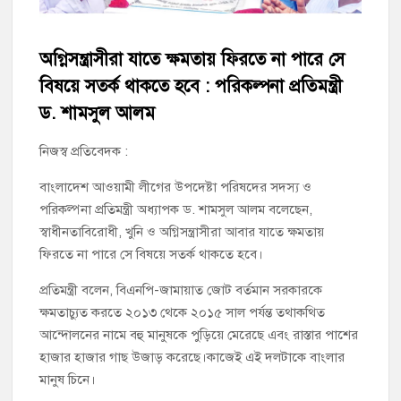
চাঁদপুর সদর উপজেলা বিএনপির উপদেষ্টা মন্ডলীসহ ১০১ সদস্য বিশিষ্ট
পূর্ণাঙ্গ কমিটি অনুমোদন
অগ্নিসন্ত্রাসীরা যাতে ক্ষমতায় ফিরতে না পারে সে
চাঁদপুর-৫ আসনের সাবেক এমপি এম এ মতিনের কবর জিয়ারত করলেন
বিষয়ে সতর্ক থাকতে হবে : পরিকল্পনা প্রতিমন্ত্রী
সম্ভাব্য মেয়র প্রার্থী অ্যাডভোকেট ওমর ফারুক খান টিটু
ড. শামসুল আলম
চাঁদপুর পৌর বিএনপির উপদেষ্টা মন্ডলীসহ ১০১ সদস্য বিশিষ্ট পূর্ণাঙ্গ
নিজস্ব প্রতিবেদক :
কমিটি অনুমোদন
বাংলাদেশ আওয়ামী লীগের উপদেষ্টা পরিষদের সদস্য ও
পরিকল্পনা প্রতিমন্ত্রী অধ্যাপক ড. শামসুল আলম বলেছেন,
হাইমচরের হালিম চত্বরের দোকান উচ্ছেদ, ১০ হাজার টাকা জরিমানা
স্বাধীনতাবিরোধী, খুনি ও অগ্নিসন্ত্রাসীরা আবার যাতে ক্ষমতায়
ফিরতে না পারে সে বিষয়ে সতর্ক থাকতে হবে।
মঞ্চে নয়, নেতাকর্মীদের সারিতে বসে মতবিনিময় করলেন শিক্ষামন্ত্রী আ,ন,ম
এহসানুল হক মিলন
প্রতিমন্ত্রী বলেন, বিএনপি-জামায়াত জোট বর্তমান সরকারকে
ক্ষমতাচ্যুত করতে ২০১৩ থেকে ২০১৫ সাল পর্যন্ত তথাকথিত
চাঁদপুর জেলা বিএনপির সিনিয়র সহ-সভাপতি মাহবুব আনোয়ার বাবলুর
আন্দোলনের নামে বহু মানুষকে পুড়িয়ে মেরেছে এবং রাস্তার পাশের
মৃত্যুতে স্মরণ সভা ও দোয়া মাহফিল
হাজার হাজার গাছ উজাড় করেছে।কাজেই এই দলটাকে বাংলার
মানুষ চিনে।