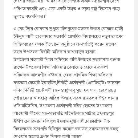
দেশের উন্নয়ন হয়। আমরা বাংলাদেশকে একটি উন্নয়নশীল দেশে
পরিণত করেছি এবং একে একটি উন্নত ও সমৃদ্ধ রাষ্ট্র হিসেবে গড়ে
তুলতে বদ্ধপরিকর।’
৩ সেপ্টেম্বর রোববার দুপুরে চাঁদপুরের মতলব উত্তরে বোরচর হাজী
ইউনুস আলী হাওলাদার সরকারি প্রাথমিক বিদ্যালয়ের নতুন ভবণের
ভিত্তিপ্রস্তরের ফলক উন্মোচন অনুষ্ঠানে সভাপতিত্ব করেন মতলব
উত্তর উপজেলা নির্বাহী অফিসার আশরাফুল হাসান।
উপজেলা সহকারী শিক্ষা অফিসার অলি উল্যাহর সঞ্চালনায় বক্তব্য
রাখেন উপজেলা শিক্ষা অফিসার বেলায়েত হোসেন,প্রকল্প
পরিচালক আলমগীর খন্দকার, জেলা প্রাথমিক শিক্ষা অফিসার
ফাতেমা মেহেরী ইয়াছমিন,নির্বাহী প্রকৌশলী (এলজিইডি) আহসান
কবির,নির্বাহী প্রকৌশলী (জনস্বাস্থ)আবু মুছা ফয়সাল, ছেংগারচর
পৌর মেয়র আলহাজ্ব আরিফ উল্যাহ সরকার,মতলব উত্তর থানার
ওসি মহিউদ্দিন, উপজেলা প্রকৌশলী মনির হোসেন,উপজেলা
আওয়ামী লীগের সহ-সভাপতি শহিদউল্যাহ মাষ্টার,এখলাছপুর
ইউপি চেয়ারম্যান মফিজুল ইসলাম মুন্না ঢালী,চারকাশিম উচ্চ
বিদ্যালয়ের সভাপতি ছিদ্দিকুর রহমান বকাউল,সমাজসেবক বজলু
দেওয়ান,স্কুলের প্রধান শিক্ষক আলী আজম।