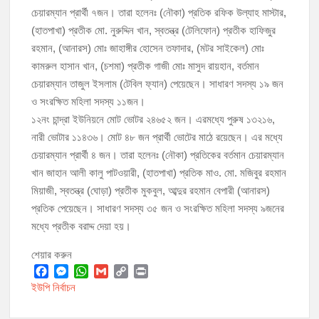
চেয়ারম্যান প্রার্থী ৭জন। তারা হলেনঃ (নৌকা) প্রতিক রফিক উল্যাহ মাস্টার,
(হাতপাখা) প্রতীক মো. নুরুদ্দিন খান, স্বতন্ত্র (টেলিফোন) প্রতীক হাফিজুর
রহমান, (আনারস) মোঃ জাহাঙ্গীর হোসেন তফাদার, (মটর সাইকেল) মোঃ
কামরুল হাসান খান, (চশমা) প্রতীক গাজী মোঃ মাসুদ রায়হান, বর্তমান
চেয়ারম্যান তাজুল ইসলাম (টেবিল ফ্যান) পেয়েছেন। সাধারণ সদস্য ১৯ জন
ও সংরক্ষিত মহিলা সদস্য ১১জন।
১২নং চান্দ্রা ইউনিয়নে মোট ভোটর ২৪৬৫২ জন। এরমধ্যে পুরুষ ১৩২১৬,
নারী ভোটার ১১৪৩৬। মোট ৪৮ জন প্রার্থী ভোটের মাঠে রয়েছেন। এর মধ্যে
চেয়ারম্যান প্রার্থী ৪ জন। তারা হলেনঃ (নৌকা) প্রতিকের বর্তমান চেয়ারম্যান
খান জাহান আলী কালু পাটওয়ারী, (হাতপাখা) প্রতিক মাও. মো. মজিবুর রহমান
মিয়াজী, স্বতন্ত্র (ঘোড়া) প্রতীক মুকবুল, আব্দুর রহমান বেপারী (আনারস)
প্রতিক পেয়েছেন। সাধারণ সদস্য ৩৫ জন ও সংরক্ষিত মহিলা সদস্য ৯জনের
মধ্যে প্রতীক বরাদ্দ দেয়া হয়।
শেয়ার করুন
F
M
W
G
C
P
ইউপি নির্বাচন
a
e
h
m
o
r
c
s
a
a
p
i