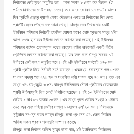
হাইমচরের হালিম চত্বরের দোকান উচ্ছেদ, ১০ হাজার টাকা জরিমানা
নির্বাচনের ভোটগ্রহণ অনুষ্ঠিত হবে। আজ সকাল ৮ থেকে শুরু বিকেল ৪টা
পর্যন্ত নির্বাচনের ভোট গ্রহন চলবে। তবে অন্যান্য নির্বাচনে ভোটের আগের
দিন প্রতিটি কেন্দ্রে ব্যালট পেপার পৌছলেও এবার তা নির্বাচনের দিন ভোরে
মঞ্চে নয়, নেতাকর্মীদের সারিতে বসে মতবিনিময় করলেন শিক্ষামন্ত্রী আ,ন,ম এহসানুল
হক মিলন
প্রতিটি কেন্দ্রে পৌছবে বলে জানা গেছে। চাঁদপুর সদর উপজেলার ১০টি
ইউনিয়ন পরিষদের নির্বাচনী তফসিল ঘোষণা হলেও ভোট গ্রহণের মাত্র ২দিন
চাঁদপুর জেলা বিএনপির সিনিয়র সহ-সভাপতি মাহবুব আনোয়ার বাবলুর মৃত্যুতে স্মরণ
আগে ১৩নং হানারচর ইউপির নির্বাচন স্থগিত করা হয়েছে। ওই ইউনিয়ন
সভা ও দোয়া মাহফিল
পরিষদের বর্তমান চেয়ারম্যান আব্দুর ছাত্তার রাঢ়ির হাইকোর্টে একটি রিটের
চাঁদপুর পৌরসভার ২০৫ কোটি টাকার বাজেট ঘোষণা
প্রেক্ষিতে নির্বাচন স্থগিত করা হয়েছে। যার ফলে কাল চাঁদপুর সদরের ৯টি
ইনিয়নে ভোটগ্রহণ অনুষ্ঠিত হবে। এই ৯টি ইউনিয়নে সর্বমোট ৩৭৬ জন
প্রার্থী প্রতীক নিয়ে নির্বাচনী মাঠে রয়েছেন। এরমধ্যে চেয়ারম্যান পদে ৩১জন,
কচুয়ায় পৃথক অভিযানে ২০১ পিস ইয়াবা ও ৫০ গ্রাম গাঁজাসহ ৩ মাদক কারবারি
গ্রেপ্তার
সাধারণ সদস্য পদে ২৭৫ জন ও সংরক্ষিত নারী সদস্য পদে ৭০ জন। তবে এর
মধ্যে ৭নং তরপুরচন্ডি ও ৫নং রামপুর ইউনিয়নের নৌকা প্রতীকের চেয়ারম্যান
প্রার্থী ইতিমধ্যেই বিনা ভোটে নির্বাচিত হয়েছেন। এই ১০ ইউনিয়নের মোট
ভোটার ১ লাখ ৮৭ হাজার ৫৫জন। এর মধ্যে পুরুষ ভোটার সংখ্যা ৯৭হাজার
৩৯৫ জন এবং মহিলা ভোটার সংখ্যা ৮৯হাজার ৬শ’ ৬০ জন। নির্বাচনকে
সুষ্ঠুভাবে সম্পন্ন করার লক্ষ্যে চাঁদপুর জেলা প্রশাসন এবং জেলা নির্বাচন
অফিস সকল প্রকার প্রস্তুতি সম্পন্ন করেছে।
চাঁদপুর জেলা নির্বাচন অফিস সূত্রে জানা যায়, ৯টি ইউনিয়নের নির্বাচনের