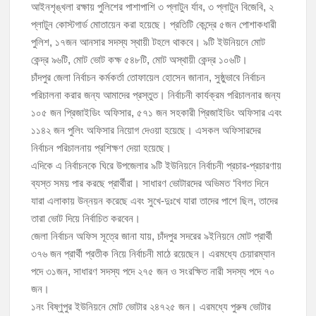
আইনশৃঙ্খলা রক্ষায় পুলিশের পাশাপাশি ৩ প্লাটুন র্যাব, ৩ প্লাটুন বিজেবি, ২
প্লাটুন কোস্টগার্ড মোতায়েন করা হয়েছে। প্রতিটি কেন্দ্রে ৫জন পোশাকধারী
পুলিশ, ১৭জন আনসার সদস্য স্থায়ী টহলে থাকবে। ৯টি ইউনিয়নে মোট
কেন্দ্র ৯৬টি, মোট ভোট কক্ষ ৫৪৮টি, মোট অস্থায়ী কেন্দ্র ১০৬টি।
চাঁদপুর জেলা নির্বাচন কর্মকর্তা তোফায়েল হোসেন জানান, সুষ্ঠুভাবে নির্বাচন
পরিচালনা করার জন্য আমাদের প্রস্তুত। নির্বাচনী কার্যক্রম পরিচালনার জন্য
১০৫ জন প্রিজাইডিং অফিসার, ৫৭১ জন সহকারী প্রিজাইডিং অফিসার এবং
১১৪২ জন পুলিং অফিসার নিয়োগ দেওয়া হয়েছে। এসকল অফিসারদের
নির্বাচন পরিচালনায় প্রশিক্ষণ দেয়া হয়েছে।
এদিকে এ নির্বাচনকে ঘিরে উপজেলার ৯টি ইউনিয়নে নির্বাচনী প্রচার-প্রচারণায়
ব্যস্ত সময় পার করছে প্রার্থীরা। সাধারণ ভোটারদের অভিমত ‘বিগত দিনে
যারা এলাকায় উন্নয়ন করেছে এবং সুখে-দুঃখে যারা তাদের পাশে ছিল, তাদের
তারা ভোট দিয়ে নির্বাচিত করবেন।
জেলা নির্বাচন অফিস সূত্রে জানা যায়, চাঁদপুর সদরের ৯ইনিয়নে মোট প্রার্থী
৩৭৬ জন প্রার্থী প্রতীক নিয়ে নির্বাচনী মাঠে রয়েছেন। এরমধ্যে চেয়ারম্যান
পদে ৩১জন, সাধারণ সদস্য পদে ২৭৫ জন ও সংরক্ষিত নারী সদস্য পদে ৭০
জন।
১নং বিষ্ণুপুর ইউনিয়নে মোট ভোটার ২৪৭২৫ জন। এরমধ্যে পুরুষ ভোটার