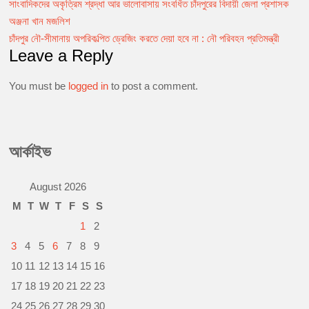
সাংবাদিকদের অকৃত্রিম শ্রদ্ধা আর ভালোবাসায় সংবর্ধিত চাঁদপুরের বিদায়ী জেলা প্রশাসক
Post
e
s
t
i
y
n
b
e
s
l
L
t
অঞ্জনা খান মজলিশ
navigation
o
n
A
i
চাঁদপুর নৌ-সীমানায় অপরিকল্পিত ড্রেজিং করতে দেয়া হবে না : নৌ পরিবহন প্রতিমন্ত্রী
o
g
p
n
Leave a Reply
k
e
p
k
r
You must be
logged in
to post a comment.
আর্কাইভ
August 2026
M
T
W
T
F
S
S
1
2
3
4
5
6
7
8
9
10
11
12
13
14
15
16
17
18
19
20
21
22
23
24
25
26
27
28
29
30