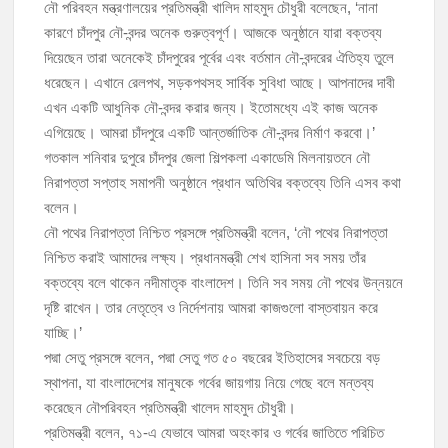
নৌ পরিবহন মন্ত্রণালয়ের প্রতিমন্ত্রী খালিদ মাহমুদ চৌধুরী বলেছেন, ‘নানা
কারণে চাঁদপুর নৌ-বন্দর অনেক গুরুত্বপূর্ণ। আজকে অনুষ্ঠানে যারা বক্তব্য
মঞ্চে নয়, নেতাকর্মীদের সারিতে বসে মতবিনিময় করলেন শিক্ষামন্ত্রী আ,ন,ম এহসানুল
দিয়েছেন তারা অনেকেই চাঁদপুরের পূর্বের এবং বর্তমান নৌ-বন্দরের ঐতিহ্য তুলে
হক মিলন
ধরেছেন। এখানে রেলপথ, সড়কপথসহ সার্বিক সুবিধা আছে। আপনাদের দাবী
এখন একটি আধুনিক নৌ-বন্দর করার জন্য। ইতোমধ্যে এই কাজ অনেক
চাঁদপুর জেলা বিএনপির সিনিয়র সহ-সভাপতি মাহবুব আনোয়ার বাবলুর মৃত্যুতে স্মরণ
এগিয়েছে। আমরা চাঁদপুরে একটি আন্তর্জাতিক নৌ-বন্দর নির্মাণ করবো।’
সভা ও দোয়া মাহফিল
গতকাল শনিবার দুপুরে চাঁদপুর জেলা শিল্পকলা একাডেমি মিলনায়তনে নৌ
চাঁদপুর পৌরসভার ২০৫ কোটি টাকার বাজেট ঘোষণা
নিরাপত্তা সপ্তাহ সমাপনী অনুষ্ঠানে প্রধান অতিথির বক্তব্যে তিনি এসব কথা
বলেন।
কচুয়ায় পৃথক অভিযানে ২০১ পিস ইয়াবা ও ৫০ গ্রাম গাঁজাসহ ৩ মাদক কারবারি
নৌ পথের নিরাপত্তা নিশ্চিত প্রসঙ্গে প্রতিমন্ত্রী বলেন, ‘নৌ পথের নিরাপত্তা
গ্রেপ্তার
নিশ্চিত করাই আমাদের লক্ষ্য। প্রধানমন্ত্রী শেখ হাসিনা সব সময় তাঁর
বক্তব্যে বলে থাকেন নদীমাতৃক বাংলাদেশ। তিনি সব সময় নৌ পথের উন্নয়নে
দৃষ্টি রাখেন। তার নেতৃত্বে ও নির্দেশনায় আমরা কাজগুলো বাস্তবায়ন করে
যাচ্ছি।’
পদ্মা সেতু প্রসঙ্গে বলেন, পদ্মা সেতু গত ৫০ বছরের ইতিহাসের সবচেয়ে বড়
স্থাপনা, যা বাংলাদেশের মানুষকে গর্বের জায়গায় নিয়ে গেছে বলে মন্তব্য
করেছেন নৌপরিবহন প্রতিমন্ত্রী খালেদ মাহমুদ চৌধুরী।
প্রতিমন্ত্রী বলেন, ৭১-এ যেভাবে আমরা অহংকার ও গর্বের জাতিতে পরিচিত