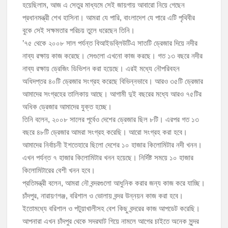
হয়েছিলাম, আজ এ সেতুর মাধ্যমে সেই জায়গায় আবারো নিয়ে গেছেন
প্রধানমন্ত্রী শেখ হাসিনা। আমরা যে পারি, বাংলাদেশ যে পারে এটি পৃথিবীর
বুকে সেই সক্ষমতার পরিচয় তুলে ধরেছেন তিনি।
’৭৫ থেকে ২০০৮ সাল পর্যন্ত বিআইডব্লিউটিএ সাতটি ড্রেজার দিয়ে নদীর
নাব্য রক্ষায় কাজ করেছে। সেগুলো এখনো কাজ করছে। গত ১৩ বছরে নদীর
নাব্য রক্ষায় ড্রেজিং ডিভিশন করা হয়েছে। এরই মধ্যে নৌপরিবহন
অধিদপ্তর ৪০টি ড্রেজার সংগ্রহ করেছে বিভিন্নভাবে। আরও ৩৫টি ড্রেজার
আমাদের সংগ্রহের তালিকায় আছে। আগামী দুই বছরের মধ্যে আরও ৭৫টির
অধিক ড্রেজার আমাদের যুক্ত হচ্ছে।
তিনি বলেন, ২০০৮ সালের পূর্বেও দেশের ড্রেজার ছিল ৮টি। এরপর গত ১৩
বছরে ৪৮টি ড্রেজার আমরা সংগ্রহ করেছি। আরো সংগ্রহ করা হবে।
আমাদের নির্বাচনী ইশতেহারে ছিলো দেশের ১০ হাজার কিলোমিটার নদী খনন।
এখন পর্যন্ত ৭ হাজার কিলোমিটার খনন হয়েছে। নির্দিষ্ট সময়ে ১০ হাজার
কিলোমিটারের বেশী খনন হবে।
প্রতিমন্ত্রী বলেন, আমরা নৌ বন্দরগুলো আধুনিক করার জন্য কাজ করে যাচ্ছি।
চাঁদপুর, নারায়ণগঞ্জ, বরিশাল ও ভোলায় বন্দর উন্নয়ন কাজ করা হবে।
ইতোমধ্যে বরিশাল ও পটুয়াখালীসহ বেশ কিছু বন্দরের কাজ আপডেট করেছি।
আপনারা এখন চাঁদপুর থেকে সদরঘাট গিয়ে নামলে আগের চাইতে অনেক সুন্দর