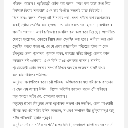
পরিবেশ পাচ্ছেন। প্রতিমন্ত্রী জোঁক করে বলেন, ‘আগে বলা হতো উপর দিয়ে
ফিটফাট ভিতরে সদরঘাট’ এখন তার বিপরীত সদরঘাট হচ্ছে ফিটফাট।
তিনি আরও বলেন, চাঁদপুর নৌ-সীমানায় পদ্মা-মেঘনা নদীতে অপরিকল্পিতভাবে
একই স্থানে ড্রেজিং করা হয়েছে। তা আর করতে দেয়া হবে না। এখানকার
স্থানীয় প্রশাসন অপরিকল্পিতভাবে ড্রেজিং করা বন্ধ করে দিয়েছে। আগামীতে
যেখানে প্রয়োজন, সেখানে নিয়ম মেনে ড্রেজিং করা হবে। অনিয়ম করে কেউ
ড্রেজিং করতে পারবে না, সে যে কোন রাজনৈতিক পরিচয়ের হউক না কেন।
চাঁদপুরের জেলা প্রশাসক প্রসঙ্গে বলেন, দক্ষতার সহিত চাঁদপুর জেলায় কাজ
করেছেন নদী এলাকায়, এখন তিনি হাওর এলাকায় যাবেন। মাননীয়
প্রধানমন্ত্রী ওনার দক্ষতার সম্পর্কে নিশ্চয় অবহিত হয়েছেন বলেই হাওর
এলাকার দায়িত্বে পাঠাচ্ছেন।
অনুষ্ঠানে সভাপতিত্ব করেন নৌ পরিবহন অধিদপ্তরের মহা পরিচালক কমডোর
এ জেড এম জালাল উদ্দিন। বিশেষ অতিথির বক্তব্য রাখেন নৌ পরিবহন
মন্ত্রণালয়ের সচিব মো. মোস্তফা কামাল।
বক্তব্য রাখেন চাঁদপুরের জেলা প্রশাসক অঞ্জনা খান মজলিশ, জেলা আওয়ামী
লীগের সভাপতি নাছির উদ্দিন আহমেদ, সাধারণ সম্পাদক বীর মুক্তিযোদ্ধা আবু
নঈম পাটওয়ারী দুলাল প্রমুখ।
অনুষ্ঠানে নৌযান মালিক ও শ্রমিক প্রতিনিধি, বাংলাদেশ কার্গো ভেসেল ওনার্স