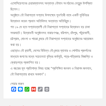
এসোসিয়েশনের চেয়ারম্যানসহ অন্যান্য নৌযান সংগঠনের নেতৃবৃন্দ উপস্থিত
ছিলেন।
অনুষ্ঠানে নৌ নিরাপত্তা সপ্তাহ উপলক্ষ্যে সুবর্ণতরী নামে একটি সুবিনিয়র
উদ্বোধন করেন প্রধান অতিথিসহ অন্যান্য অতিথিবৃন্দ।
গত ১৯ মে হতে সপ্তাহব্যাপী নৌ নিরাপত্তা সপ্তাহের উদ্বোধন হয় ঢাকা
সদরঘাটে। উদ্বোধনী অনুষ্ঠানসহ নারায়ণগঞ্জ, বরিশাল, চাঁদপুর, পটুয়াখালী,
চট্টগ্রাম, মোংলা ও পায়রা বন্দরে নৌ নিরাপত্তা সপ্তাহের অনুষ্ঠানের আয়োজন
করা হয়।
এছাড়াও নৌ র‌্যালী, দেশের বিভিন্ন নৌ-বন্দরে ব্যানার ও পোস্টার প্রদর্শনের
মাধ্যমে জগণের মধ্যে সচেতনতা বৃদ্ধির কর্মসূচি, পত্র-পত্রিকায় বিজ্ঞপ্তি ও
ক্রোড়পত্র প্রকাশিত হয়।
এ বছরের মূল প্রতিপাদ্য বিষয় হচ্ছে “প্রশিক্ষিত জনবল ও নিরাপদ জলযান,
নৌ নিরাপত্তায় রাখবে অবদান”।
শেয়ার করুন
F
M
W
G
C
P
a
e
h
m
o
r
c
s
a
a
p
i