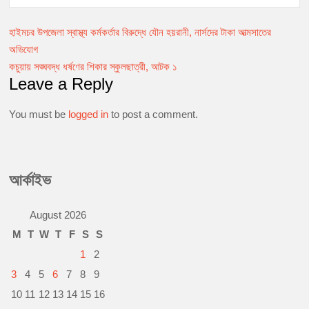
a
e
h
m
o
r
c
s
a
a
p
i
হাইমচর উপজেলা স্বাস্থ্য কর্মকর্তার বিরুদ্ধে যৌন হয়রানী, নার্সদের টাকা আত্মসাতের
Post
e
s
t
i
y
n
b
e
s
l
L
t
অভিযোগ
navigation
o
n
A
i
কচুয়ায় সঙ্ঘবদ্ধ ধর্ষণের শিকার স্কুলছাত্রী, আটক ১
o
g
p
n
Leave a Reply
k
e
p
k
r
You must be
logged in
to post a comment.
আর্কাইভ
August 2026
M
T
W
T
F
S
S
1
2
3
4
5
6
7
8
9
10
11
12
13
14
15
16