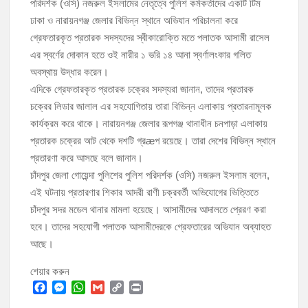
পরিদর্শক (ওসি) নজরুল ইসলামের নেতৃত্বে পুলিশ কর্মকর্তাদের একটি টিম
ঢাকা ও নারায়নগঞ্জ জেলার বিভিন্ন স্থানে অভিযান পরিচালনা করে
গ্রেফতারকৃত প্রতারক সদস্যদের স্বীকারোক্তি মতে পলাতক আসামী রাসেল
এর স্বর্ণের দোকান হতে ওই নারীর ১ ভরি ১৪ আনা স্বর্ণালংকার গলিত
অবস্থায় উদ্ধার করেন।
এদিকে গ্রেফতারকৃত প্রতারক চক্রের সদস্যরা জানান, তাদের প্রতারক
চক্রের লিডার জালাল এর সহযোগিতায় তারা বিভিন্ন এলাকায় প্রতারনামূলক
কার্যক্রম করে থাকে। নারায়নগঞ্জ জেলার রূপগঞ্জ থানাধীন চনপাড়া এলাকায়
প্রতারক চক্রের আট থেকে দশটি গ্রæপ রয়েছে। তারা দেশের বিভিন্ন স্থানে
প্রতারণা করে আসছে বলে জানান।
চাঁদপুর জেলা গোয়েন্দা পুলিশের পুলিশ পরিদর্শক (ওসি) নজরুল ইসলাম বলেন,
এই ঘটনায় প্রতারণার শিকার আদরী রাণী চক্রবর্তী অভিযোগের ভিত্তিতে
চাঁদপুর সদর মডেল থানার মামলা হয়েছে। আসামীদের আদালতে প্রেরণ করা
হবে। তাদের সহযোগী পলাতক আসামীদেরকে গ্রেফতারের অভিযান অব্যাহত
আছে।
শেয়ার করুন
F
M
W
G
C
P