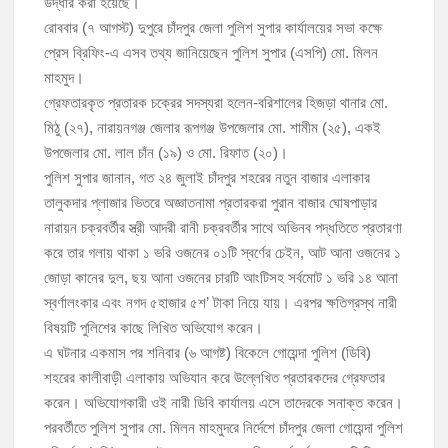
উদ্ধার করা হয়েছে।
রোববার (৭ আগস্ট) দুপুরে চাঁদপুর জেলা পুলিশ সুপার কার্যালয়ের সভা কক্ষে
মঞ্চে নয়, নেতাকর্মীদের সারিতে বসে মতবিনিময় করলেন শিক্ষামন্ত্রী আ,ন,ম এহসানুল
প্রেস ব্রিফিং-এ এসব তথ্য জানিয়েছেন পুলিশ সুপার (এসপি) মো. মিলন
হক মিলন
মাহমুদ।
গ্রেফতারকৃত প্রতারক চক্রের সদস্যরা হলেন-বরিশালের হিজড়া থানার মো.
চাঁদপুর জেলা বিএনপির সিনিয়র সহ-সভাপতি মাহবুব আনোয়ার বাবলুর মৃত্যুতে স্মরণ
মিঠু (২৭), নারায়নগঞ্জ জেলার রূপগঞ্জ উপজেলার মো. শামীম (২৫), একই
সভা ও দোয়া মাহফিল
উপজেলার মো. লাল চাঁন (১৯) ও মো. রিফাত (২০)।
চাঁদপুর পৌরসভার ২০৫ কোটি টাকার বাজেট ঘোষণা
পুলিশ সুপার জানান, গত ২৪ জুলাই চাঁদপুর শহরের নতুন বাজার এলাকার
তালুকদার প্লাজার ভিতরে অজ্ঞাতনামা প্রতারকরা পুরান বাজার ঘোষপাড়ার
কচুয়ায় পৃথক অভিযানে ২০১ পিস ইয়াবা ও ৫০ গ্রাম গাঁজাসহ ৩ মাদক কারবারি
নারায়ন চক্রবর্তীর স্ত্রী আদরী রানী চক্রবর্তীর সাথে অভিনব পদ্ধতিতে প্রতারণা
গ্রেপ্তার
করে তার গলায় থাকা ১ ভরি ওজনের ০১টি স্বর্ণের চেইন, আট আনা ওজনের ১
জোড়া কানের দুল, ছয় আনা ওজনের চারটি আংটিসহ সর্বমোট ১ ভরি ১৪ আনা
স্বর্ণালংকার এবং নগদ ৫হাজার ৫শ’ টাকা নিয়ে যায়। এরপর ক্ষতিগ্রস্থ নারী
বিষয়টি পুলিশের কাছে লিখিত অভিযোগ করেন।
এ ঘটনার একমাস পর শনিবার (৬ আগষ্ট) বিকেলে গোয়েন্দা পুলিশ (ডিবি)
শহরের কালীবাড়ী এলাকায় অভিযান করে উল্লেখিত প্রতারকদের গ্রেফতার
করেন। অভিযোগকারী ওই নারী ডিবি কার্যালয় এসে তাদেরকে সনাক্ত করেন।
পরবর্তীতে পুলিশ সুপার মো. মিলন মাহমুদরে নির্দেশে চাঁদপুর জেলা গোয়েন্দা পুলিশ