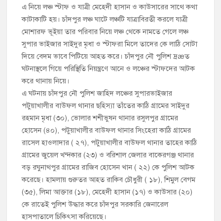
এ নিয়ে লঞ্চ স্টাফ ও যাত্রী মেহেদী হাসান ও কাউসারের সাথে কথা
কাটাকাটি হয়। চাঁদপুর লঞ্চ ঘাটে লঞ্চটি যাত্রাবিরতী করলে যাত্রী
মোশারফ ভূইয়া তার পরিবার নিয়ে লঞ্চ থেকে নামতে গেলে লঞ্চ
সুপার ভাইজার সাইদুর মৃধা ও স্টাফরা মিলে তাদের কে লাঠি সোটা
দিয়ে বেদম ভাবে পিটিয়ে আহত করে। চাঁদপুর নৌ পুলিশ দ্রæত
ঘটনাস্থলে গিয়ে পরিস্থিতি নিয়ন্ত্রণে আনে ও লঞ্চের স্টাফদের আটক
করে থানায় নিয়ে।
এ ঘটনায় চাঁদপুর নৌ পুলিশ জাহিদ লঞ্চের সুপারভাইজার
পটুয়াখালীর বাউফল থানার ছহিস্যা তাঁতের কাঠি গ্রামের সাইদুর
রহমান মৃধা (৩০), ভোলার শশীভুষন থানার রসুলপুর গ্রামের
হোসেন (৪০), পটুয়াখালীর বাউফল থানার সিংহেরা কাঠি গ্রামের
রাসেল হাওলাদার ( ২৭), পটুয়াখালীর বাউফল থানার তাহের কাঠি
গ্রামের জুয়েল খন্দকার (২৩) ও বরিশাল জেলার বাকেরগঞ্জ থানার
বড় রঘুনাথপুর গ্রামের রাজিব হোসেন খান ( ২২) কে পুলিশ আটক
করেছে। হামলায় গুরুতর আহত রাকিব চৌধুরী ( ১৮), শিমুল বেগম
(৩৫), লিমা আক্তার (১৮), মেহেদী হাসান (১৭) ও কাউসার (২০)
কে রাতেই পুলিশ উদ্ধার করে চাঁদপুর সরকারি জেনারেল
হাসপাতালে চিকিৎসা করিয়েছে।