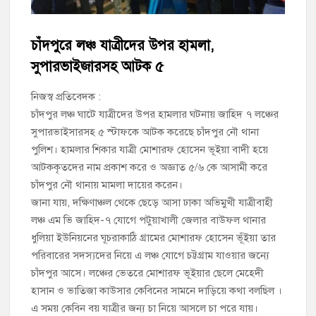
চাঁদপুর পৌর বিএনপির উপদেষ্টা মন্ডলীসহ ১০১ সদস্য বিশিষ্ট পূর্ণাঙ্গ
কমিটি অনুমোদন
চাঁদপুরে লঞ্চ যাত্রীদের উপর হামলা,
সুপারভাইজারসহ আটক ৫
হাইমচরের হালিম চত্বরের দোকান উচ্ছেদ, ১০ হাজার টাকা জরিমানা
নিজস্ব প্রতিবেদক :
মঞ্চে নয়, নেতাকর্মীদের সারিতে বসে মতবিনিময় করলেন শিক্ষামন্ত্রী আ,ন,ম
চাঁদপুর লঞ্চ ঘাটে যাত্রীদের উপর হামলার ঘটনায় জাহিদ ৭ লঞ্চের
এহসানুল হক মিলন
সুপারভাইসারসহ ৫ স্টাফকে আটক করেছে চাঁদপুর নৌ থানা
পুলিশ। হামলার শিকার যাত্রী মোশারফ হোসেন ভূইয়া বাদী হয়ে
চাঁদপুর জেলা বিএনপির সিনিয়র সহ-সভাপতি মাহবুব আনোয়ার বাবলুর
মৃত্যুতে স্মরণ সভা ও দোয়া মাহফিল
আটককৃতদের নাম প্রকাশ করে ও অজ্ঞাত ৫/৬ কে আসামী করে
চাঁদপুর নৌ থানায় মামলা দায়ের করেন।
চাঁদপুর পৌরসভার ২০৫ কোটি টাকার বাজেট ঘোষণা
জানা যায়, দক্ষিণাঞ্চল থেকে ছেড়ে আসা ঢাকা অভিমুখী যাত্রীবাহী
লঞ্চ এম ভি জাহিদ-৭ যোগে পটুয়াখালী জেলার বাউফল থানার
কচুয়ায় পৃথক অভিযানে ২০১ পিস ইয়াবা ও ৫০ গ্রাম গাঁজাসহ ৩ মাদক
ধুলিয়া ইউনিয়নের ঘূচরাকাঠি গ্রামের মোশারফ হোসেন ভূঁইয়া তার
কারবারি গ্রেপ্তার
পরিবারের সদস্যদের নিয়ে এ লঞ্চ যোগে চট্টগ্রাম যাওয়ার জন্যে
চাঁদপুর আসে। লঞ্চের ভেতরে মোশারফ ভূইয়ার ছেলে মেহেদী
হাসান ও ভাতিজা কাউসার কেবিনের সামনে দাড়িয়ে কথা বলছিল ।
এ সময় কেবিন বয় যাত্রীর জন্য চা নিয়ে আসলে চা পরে যায়।