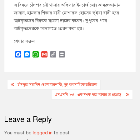
এ বিষয়ে চাঁদপর নৌ থানার অফিসার ইনচার্জ মোঃ কামরুজ্জামান
জানান, হামলার শিকার যাত্রী মোশারফ হোসেন ভূইয়া বাদী হয়ে
আটকৃতদের বিরুদ্ধে মামলা দাঢের করেন। দুপুরের পরে
আটকৃতদেরকে আদালতে প্রেরণ করা হয়।
শেয়ার করুন
F
M
W
G
C
P
a
e
h
m
o
r
c
s
a
a
p
i
e
s
t
i
y
n
Post
b
e
s
l
L
t
চাঁদপুরে সয়াবিন তেলে কারশাজি, দুই ব্যবসায়িকে জরিমানা
o
n
A
i
navigation
এসএসসি ‘৮৫ : এক দশক পরে আবার হৈ-হুল্লোড়!
o
g
p
n
k
e
p
k
r
Leave a Reply
You must be
logged in
to post