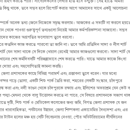
গ্রহণ করতে পারি। সাংবাদিকদের লেখার হাত হবে উন্মুক্ত। সেই হাতে আমরা
যুতি কিছু থাকে, তবে সম্ভব হলে রিপোর্ট করার আগে আমাদের সাথে একটু আলোচনা
সম্পর্কে অনেক তথ্য জেনে নিজেকে সমৃদ্ধ করলাম। আজকের এ সভাটি না করলে হয়
 থেকে পাওয়া গুরুত্বপূর্ণ তথ্যগুলো নিয়েই আমার কর্মপরিকল্পনা সাজাবো। সম্ভব
আমাদের কাজের অগ্রগতির ফলোয়াপ তুলে ধরবো।
দপুরে কতদিন কাজ করতে পারবো তা জানি না। তবে আমি প্রতিদিন সাদা ও নীল শার্ট
র্ট যেন সাদা থাকে সে দিকে খেয়াল রেখেই আমার কাজগুলো করবো। সাদা শার্ট য
 এখানের শেষ কর্মদিবসটি পরিচ্ছন্নভাবে শেষ করতে পারি। যাতে আমার কাজে কিংবা
ে দোয়া এবং সহযোগিতাই কামনা করছি।
েলা প্রশাসকের কাছে বিভিন্ন পরামর্শ এবং প্রস্তাবনা তুলে ধরেন। যার মধ্যে
বন্দর গড়ে তোলা, একটি শিশু পার্ক তৈরি করা, শহরের লেকটি সংস্কার, চাঁদপুরে
্ধ করা এবং নদী ভাঙন থেকে চাঁদপুরকে রক্ষায় এবং ইলিশের অভয়াশ্রম যেন কেউ ব
পদ্মা-মেঘনা থেকে বালু উত্তোলন করতে না পারে, সে বিষয়ে প্রশাসনকে সজাগ থাক
 দৃষ্টি, শিশু পার্ক ও মেডিকেল কলেজের জন্য জমি, বিগত জেলা প্রশাসক যে জন
লোর ধারাবাহিকতা, পর্যটনের উন্নয়ন, জেলা শিল্পকলা একাডেমির দৈন্যদশা এবং এর
ার টাউন হলের মঞ্চ হয় সেটি বিবেচনায় নেওয়া, পৌর অডিটরিয়ামের দীর্ঘদিনের