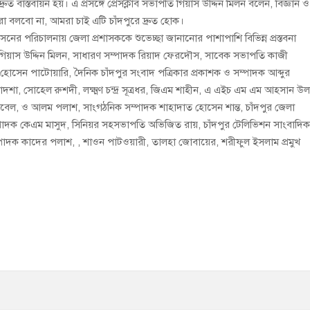
ন দ্রুত বাস্তবায়ন হয়। এ প্রসঙ্গে প্রেসক্লাব সভাপতি গিয়াস উদ্দিন মিলন বলেন, বিজ্ঞান ও
আমরা বলবো না, আমরা চাই এটি চাঁদপুরে দ্রুত হোক।
েনের পরিচালনায় জেলা প্রশাসককে শুভেচ্ছা জানানোর পাশাপাশি বিভিন্ন প্রস্তবনা
পতি গিয়াস উদ্দিন মিলন, সাধারণ সম্পাদক রিয়াদ ফেরদৌস, সাবেক সভাপতি কাজী
সেন পাটোয়ারি, দৈনিক চাঁদপুর সংবাদ পত্রিকার প্রকাশক ও সম্পাদক আব্দুর
াদশা, সোহেল রুশদী, লক্ষ্মণ চন্দ্র সূত্রধর, জিএম শাহীন, এ এইচ এম এম আহসান উল্
 রুবেল, ও আলম পলাশ, সাংগঠনিক সম্পাদক শাহাদাত হোসেন শান্ত, চাঁদপুর জেলা
পাদক কেএম মাসুদ, সিনিয়র সহসভাপতি অভিজিত রায়, চাঁদপুর টেলিভিশন সাংবাদি
দক কাদের পলাশ, , শাওন পাটওয়ারী, তালহা জোবায়ের, শরীফুল ইসলাম প্রমুখ