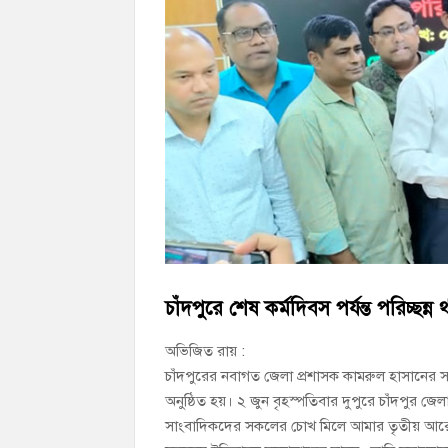
চাঁদপুর জেলা বিএনপির সিনিয়র সহ-সভাপতি মাহ
চাঁদপুর পৌরসভার ২০৫ কোটি টাকার বাজেট ঘ
কচুয়ায় পৃথক অভিযানে ২০১ পিস ইয়াবা ও ৫০ গ্
চাঁদপুরে শেষ কর্মদিবস পর্যন্ত পরিচ্ছন
অভিজিত রায় :
চাঁদপুরের নবাগত জেলা প্রশাসক কামরুল হাসানের সাথে
অনুষ্ঠিত হয়। ২ জুন বৃহস্পতিবার দুপুরে চাঁদপুর জ
সাংবাদিকদের সকলের চোখ মিলে আমার তৃতীয় আরেকট