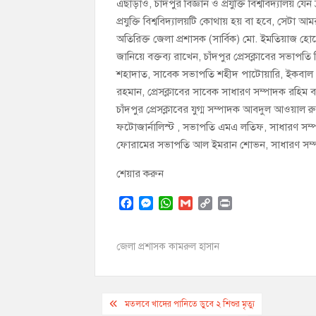
এছাড়াও, চাঁদপুর বিজ্ঞান ও প্রযুক্তি বিশ্ববিদ্যালয় যে
প্রযুক্তি বিশ্ববিদ্যালয়টি কোথায় হয় বা হবে, সেটা 
অতিরিক্ত জেলা প্রশাসক (সার্বিক) মো. ইমতিয়াজ হোস
জানিয়ে বক্তব্য রাখেন, চাঁদপুর প্রেসক্লাবের সভা
শহাদাত, সাবেক সভাপতি শহীদ পাটোয়ারি, ইকবাল হো
রহমান, প্রেসক্লাবের সাবেক সাধারণ সম্পাদক রহিম ব
চাঁদপুর প্রেসক্লাবের যুগ্ম সম্পাদক আবদুল আওয়াল
ফটোজার্নালিস্ট , সভাপতি এমএ লতিফ, সাধারণ সম্
ফোরামের সভাপতি আল ইমরান শোভন, সাধারণ সম্পা
শেয়ার করুন
F
M
W
G
C
P
a
e
h
m
o
r
c
s
a
a
p
i
জেলা প্রশাসক কামরুল হাসান
e
s
t
i
y
n
b
e
s
l
L
t
o
n
A
i
Post
o
g
p
n
মতলবে খাদের পানিতে ডুবে ২ শিশুর মৃত্যু
k
e
p
k