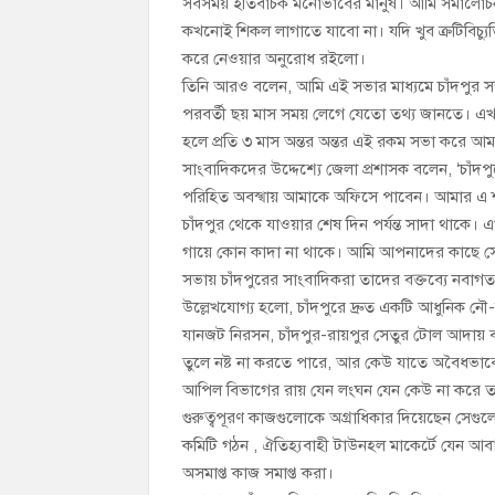
সবসময় ইতিবাচক মনোভাবের মানুষ। আমি সমালোচনা 
কখনোই শিকল লাগাতে যাবো না। যদি খুব ক্রটিবিচ্
করে নেওয়ার অনুরোধ রইলো।
তিনি আরও বলেন, আমি এই সভার মাধ্যমে চাঁদপুর 
পরবর্তী ছয় মাস সময় লেগে যেতো তথ্য জানতে। এখান
হলে প্রতি ৩ মাস অন্তর অন্তর এই রকম সভা করে 
সাংবাদিকদের উদ্দেশ্যে জেলা প্রশাসক বলেন, ‘চাঁ
পরিহিত অবস্খায় আমাকে অফিসে পাবেন। আমার এ শা
চাঁদপুর থেকে যাওয়ার শেষ দিন পর্যন্ত সাদা থাকে।
গায়ে কোন কাদা না থাকে। আমি আপনাদের কাছে স
সভায় চাঁদপুরের সাংবাদিকরা তাদের বক্তব্যে নবাগত জ
উল্লেখযোগ্য হলো, চাঁদপুরে দ্রুত একটি আধুনিক নৌ-
যানজট নিরসন, চাঁদপুর-রায়পুর সেতুর টোল আদায় বন
তুলে নষ্ট না করতে পারে, আর কেউ যাতে অবৈধভাবে 
আপিল বিভাগের রায় যেন লংঘন যেন কেউ না করে তাতে
গুরুত্বপূরণ কাজগুলোকে অগ্রাধিকার দিয়েছেন সেগু
কমিটি গঠন , ঐতিহ্যবাহী টাউনহল মাকের্টে যেন আব
অসমাপ্ত কাজ সমাপ্ত করা।