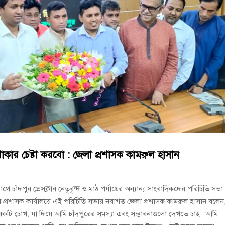
বুব আনোয়ার বাবলুর মৃত্যুতে স্মরণ সভা ও দোয়া মাহফিল
োষণা
রাম গাঁজাসহ ৩ মাদক কারবারি গ্রেপ্তার
্ন থাকার চেষ্টা করবো : জেলা প্রশাসক কামরুল হাসান
 চাঁদপুর প্রেসক্লাব নেতৃবৃন্দ ও মাঠ পর্যায়ের অন্যান্য সাংবাদিকদের পরিচিতি সভা
েলা প্রশাসক কার্যালয়ে এই পরিচিতি সভায় নবাগত জেলা প্রশাসক কামরুল হাসান বলেন
ি চোখ, যা দিয়ে আমি চাঁদপুরের সমস্যা এবং সম্ভাবনাগুলো দেখতে চাই। আমি