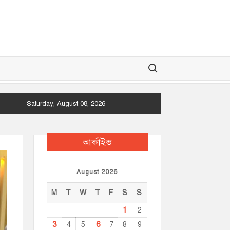
Search for:
Saturday, August 08, 2026
আর্কাইভ
August 2026
M
T
W
T
F
S
S
1
2
3
6
4
5
7
8
9