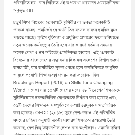
পরিচালিত হয়। যার ভিত্তিতে এই রূপরেখা প্রণয়নের প্রয়োজনীয়তা
অনুভূত হয়।
চতুর্থ শিল্প বিপ্লবের প্রেক্ষাপটে পৃথিবীর বা¯তবতা অনেকটাই
পালটে যাচ্ছে। শ্রমনির্ভর যে অর্থনীতির মডেল সামনে হুমকির মুখে
পড়তে যাচ্ছে। কৃত্রিম বুদ্ধিমত্তা ও প্রযুক্তির প্রসারের ফলে ভবিষ্যতে
নতুন অনেক কর্মসংস্থান তৈরি হবে যার কারণে বর্তমান সময়ের
অনেক পেশা ও শ্রম অচিরেই প্রাসঙ্গিকতা হারাবে। এই প্রেক্ষাপট
বিবেচনায় বাংলাদেশের সম্ভাবনার দিক হল এদেশের বিশাল তরুণ
জনগোষ্ঠী, যার জনমিতিক সুফল পেতে হলে অনতিবিলম্বে আধুনিক
ও যুগোপযোগী শিক্ষাব্যবস্থা প্রণয়ন করা প্রয়োজন ছিল।
Brookings Report (2016) on Skills for a Changing
World এ দেখা যায় ১০২টি দেশের মধ্যে ৭৬ টি দেশের শিক্ষাক্রমে
সুনির্দিষ্টভাবে দক্ষতাভিত্তিক যোগ্যতাকে নির্ধারণ করা হয়েছে এবং
৫১টি দেশের শিক্ষাক্রম স¤পূর্ণরুপে রুপাšতরমুলক দক্ষতাভিত্তিক
করা হয়েছে। OECD (২০১৮) ভুক্ত দেশগুলোও এই পরিবর্তিত
সময়ের চাহিদা অনুযায়ী একটা সাধারণ শিক্ষাক্রম রূপরেখা তৈরি
করেছে, বেশ কিছু উন্নয়নশীল দেশও যার অংশীদার। এমনকি দক্ষিণ