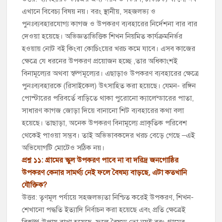
এখানে বিবেচ্য বিষয় নয়। বরং স্থানীয়, সহজলভ্য ও
পুনঃব্যবহারযোগ্য কাগজ ও উপকরণ ব্যবহারের নির্দেশনা বার বার
দেওয়া হয়েছে। অভিজ্ঞতাভিত্তিক শিখন নিয়মিত কার্যক্রমনির্ভর
হওয়ায় নোট বই কিংবা কোচিংয়ের খরচ কমে যাবে। এসব কাজের
ক্ষেত্রে যে ধরনের উপকরণ প্রয়োজন হচ্ছে ,তার অধিকাংশই
বিনামূল্যের অথবা স্বল্পমূল্যের। এছাড়াও উপকরণ ব্যবহারের ক্ষেত্রে
পুনঃব্যবহারকে (রিসাইকেল) উৎসাহিত করা হয়েছে। যেমন- রঙ্গিন
পোস্টারের পরিবর্তে বাড়িতে থাকা পুরোনো ক্যালেন্ডারের পাতা,
সাধারণ কাগজ জোড়া দিয়ে বানানো শিট ব্যবহারের কথা বলা
হয়েছে। তাছাড়া, অনেক উপকরণ বিনামূল্যে প্রাকৃতিক পরিবেশ
থেকেই পাওয়া সম্ভব। তাই অভিভাবকদের খরচ বেড়ে গেছে –এই
অভিযোগটি মোটেও সঠিক নয়।
প্রশ্ন ১১: গ্রামের স্কুল উপকরণ পাবে না বা দরিদ্র জনগোষ্ঠির
উপকরণ কেনার সামর্থ্য নেই ফলে বৈষম্য বাড়ছে, এটা কতখানি
যৌক্তিক?
উত্তর: তৃণমূল পর্যায়ে সহজলভ্যতা নিশ্চিত করেই উপকরণ, শিখন-
শেখানো পদ্ধতি ইত্যাদি নির্বাচন করা হয়েছে এবং প্রতি ক্ষেত্রেই
বিকল্প উপায় রাখা হয়েছে, ফলে বৈষম্য তো নয়ই বরং গ্রামের