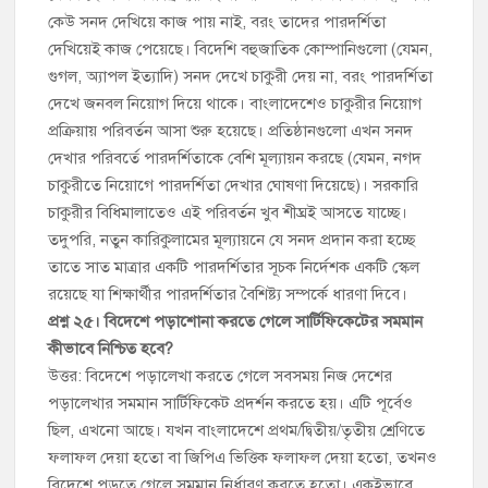
কেউ সনদ দেখিয়ে কাজ পায় নাই, বরং তাদের পারদর্শিতা
দেখিয়েই কাজ পেয়েছে। বিদেশি বহুজাতিক কোম্পানিগুলো (যেমন,
গুগল, অ্যাপল ইত্যাদি) সনদ দেখে চাকুরী দেয় না, বরং পারদর্শিতা
দেখে জনবল নিয়োগ দিয়ে থাকে। বাংলাদেশেও চাকুরীর নিয়োগ
প্রক্রিয়ায় পরিবর্তন আসা শুরু হয়েছে। প্রতিষ্ঠানগুলো এখন সনদ
দেখার পরিবর্তে পারদর্শিতাকে বেশি মূল্যায়ন করছে (যেমন, নগদ
চাকুরীতে নিয়োগে পারদর্শিতা দেখার ঘোষণা দিয়েছে)। সরকারি
চাকুরীর বিধিমালাতেও এই পরিবর্তন খুব শীঘ্রই আসতে যাচ্ছে।
তদুপরি, নতুন কারিকুলামের মূল্যায়নে যে সনদ প্রদান করা হচ্ছে
তাতে সাত মাত্রার একটি পারদর্শিতার সূচক নির্দেশক একটি স্কেল
রয়েছে যা শিক্ষার্থীর পারদর্শিতার বৈশিষ্ট্য সম্পর্কে ধারণা দিবে।
প্রশ্ন ২৫। বিদেশে পড়াশোনা করতে গেলে সার্টিফিকেটের সমমান
কীভাবে নিশ্চিত হবে?
উত্তর: বিদেশে পড়ালেখা করতে গেলে সবসময় নিজ দেশের
পড়ালেখার সমমান সার্টিফিকেট প্রদর্শন করতে হয়। এটি পূর্বেও
ছিল, এখনো আছে। যখন বাংলাদেশে প্রথম/দ্বিতীয়/তৃতীয় শ্রেণিতে
ফলাফল দেয়া হতো বা জিপিএ ভিত্তিক ফলাফল দেয়া হতো, তখনও
বিদেশে পড়তে গেলে সমমান নির্ধারণ করতে হতো। একইভাবে