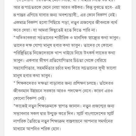
আর রূপাšতরকে মেনে নেয়া আরও কষ্টকর। কিন্তু বুঝতে হবে- এই
রূপান্তর এগিয়ে যাবার জন্য অবশ্যম্ভাবী;, এর কোন বিকল্প নেই।
একমাত্র বিকল্প হলো পিছিয়ে পড়া, নতুন প্রজন্মের জীবনকে ব্যর্থ
করে দেয়া। যা আমরা কিছুতেই হতে দিতে পারি না।
*অভিভাবকরা সšতানের শারীরিক ও মানসিক স্বাস্থ্যের কথা ভাবুন।
তাদের দক্ষ যোগ্য মানুষ হবার কথা ভাবুন। তাদের যে কোনো
পরিস্থিতিতে নিজেদেরকে খাপ খাইয়ে নিয়ে উৎকর্ষ লাভের কথা
ভাবুন। একবার ভীষণ প্রতিযোগিতার চিšতা থেকে বেরিয়ে
সহযোগিতার, সহমর্মিতার চর্চার মধ্য দিয়ে সšতানের সুখী ভালো
মানুষ হবার কথা ভাবুন।
* শিক্ষকদেরও দক্ষতা বাড়াবার জন্য প্রশিক্ষণ চলছে। তাঁদেরও
জীবনমান উন্নয়নে সরকার আরও পদক্ষেপ নেবে। কারণ এরও
কোনো বিকল্প নেই।
*কাজেই নতুন শিক্ষাক্রমকে স্বাগত জানান। নতুন প্রজন্মের জন্য
সম্ভাবনার সকল দ্বার উন্মুক্ত করে দিন। স্মার্ট বাংলাদেশের স্মার্ট
নাগরিক তৈরিতে নতুন শিক্ষাক্রম বাস্তবায়নে আপনার সমর্থনের
মাধ্যমে আপনিও শরিক হোন।