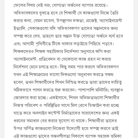
ফেলের বিষয় নেই বরং যোগ্যতা অর্জনের ব্যাপার রয়েছে।
অভিভাবকদের বুঝতে হবে যে শিক্ষার্থী যে কাজগুলো নিজে তৈরি
করার কথা, যেমন মডেল, উপস্থাপন দক্ষতা, প্রজেক্ট, অ্যাসাইনমেন্ট
ইত্যাদি, সেকাজগুলো যদি অভিভাবকগণ তাদের সন্তানদের জন্য
সম্পন্ন করে দেয়, তাহলে তার সন্তান উক্ত যোগ্যতা অর্জনে ব্যর্থ হবে
এবং আগামী পৃথিবীতে টিকে থাকার লড়াইয়ে পিছিয়ে পড়বে।
শিক্ষকদেরও শিক্ষক সহায়িকার নির্দেশনা অনুসারে কপি করা
অ্যাসাইনমেন্ট, প্রতিবেদন বা যেকোনো কাজ গ্রহণ না করার
নির্দেশনা মেনে চলতে হবে। কিছু সময় পার করলে অভিভাবকগণ
যখন এই শিক্ষাক্রমের ভালো দিকগুলো অনুধাবন করতে সক্ষম
হবেন, তখন শিক্ষার্থীদের শিখন নিশ্চিত করতে তারা তাদের দায়িত্ব
সঠিকভাবে পালন করতে শুরু করবেন। পাশাপাশি মনিটরিং ব্যবস্থাও
জোরদার করা হচ্ছে। একইসাথে, শিখন অভিজ্ঞতাগুলো শিক্ষার্থীর
নিজস্ব পরিবেশ ও পরিস্থিতির সাথে মিল রেখে ডিজাইন করা হচ্ছে
যাতে করে অনলাইন কন্টেন্ট নির্মাতাদের সারাদেশের জন্য একই
ধরনের সমাধান বের করার সুযোগ না থাকে। শিক্ষার্থীরা তাদের
উপর অর্পিত কাজগুলো নিজেরা উদ্যোগী হয়ে সম্পন্ন করবে তাই
এই কাজগুলো তাদের সৃজনশীলতা বিকাশে ব্যাপক সহায়ক ভূমিকা