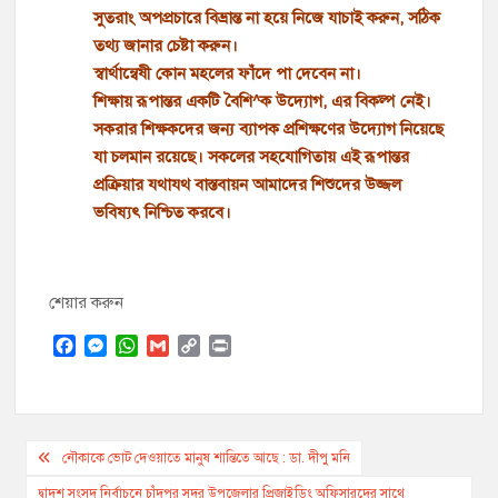
সুতরাং অপপ্রচারে বিভ্রান্ত না হয়ে নিজে যাচাই করুন, সঠিক
তথ্য জানার চেষ্টা করুন।
স্বার্থান্বেষী কোন মহলের ফাঁদে পা দেবেন না।
শিক্ষায় রূপান্তর একটি বৈশি^ক উদ্যোগ, এর বিকল্প নেই।
সকরার শিক্ষকদের জন্য ব্যাপক প্রশিক্ষণের উদ্যোগ নিয়েছে
যা চলমান রয়েছে। সকলের সহযোগিতায় এই রূপান্তর
প্রক্রিয়ার যথাযথ বাস্তবায়ন আমাদের শিশুদের উজ্জল
ভবিষ্যৎ নিশ্চিত করবে।
শেয়ার করুন
F
M
W
G
C
P
a
e
h
m
o
r
c
s
a
a
p
i
e
s
t
i
y
n
b
e
s
l
L
t
Post
o
n
A
i
নৌকাকে ভোট দেওয়াতে মানুষ শান্তিতে আছে : ডা. দীপু মনি
o
g
p
n
navigation
দ্বাদশ সংসদ নির্বাচনে চাঁদপুর সদর উপজেলার প্রিজাইডিং অফিসারদের সাথে