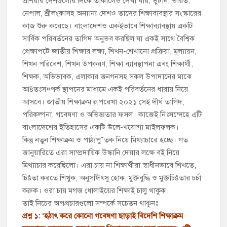
এশিয়ার দেশগুলোর দিকে তাকালেও দেখা যায়, ভুটান, ভারত,
নেপাল, শ্রীলংকাসহ অন্যান্য দেশও তাদের শিক্ষাব্যবস্থার সংস্কারের
কাজ শুরু করেছে। বাংলাদেশও একইভাবে শিক্ষাব্যাবস্থায় একটি
সার্বিক পরিবর্তনের তাগিদ অনুভব করছিল যা একই সাথে বৈশ্বিক
প্রেক্ষাপটে জাতীয় শিক্ষার লক্ষ্য, শিখন-শেখানো প্রক্রিয়া, মূল্যায়ন,
শিখন পরিবেশ, শিখন উপকরণ, শিক্ষা ব্যাবস্থাপনা এবং শিক্ষার্থী,
শিক্ষক, অভিভাবক, এলাকার জনগনসহ সকল উপাদানের মাঝে
আšতঃস¤পর্ক স্থাপনের মাধ্যমে একই পরিবর্তনের ধারায় নিয়ে
আসবে। জাতীয় শিক্ষাক্রম রূপরেখা ২০২১ সেই দীর্ঘ তাগিদ,
পরিকল্পনা, গবেষণা ও অভিজ্ঞতার ফসল। কাজেই নিঃসন্দেহে এটি
বাংলাদেশের ইতিহাসের একটি উলে-খযোগ্য মাইলফলক।
কিন্তু নতুন শিক্ষাক্রম ও পাঠ্যপু¯তক নিয়ে মিথ্যাচারে হচ্ছে। গত
জানুয়ারিতে এরা সাম্প্রদায়িক উস্কানি দেয়ার লক্ষে বই নিয়ে
মিথ্যাচার করেছিলো। এরা চায় না শিক্ষার্থীরা স্বাধীনভাবে শিখতে,
চিšতা করতে শিখুক, অনুসন্ধিৎসু হোক, মুক্তবুদ্ধি ও মুক্তচিšতার চর্চা
করুক। ওরা চায় মগজ ধোলাইয়ের শিক্ষাই চালু থাকুক।
তাই নিচের অপপ্রচারগুলো সম্পর্কে সচেতন থাকুনঃ
প্রশ্ন ১: ‘হঠাৎ করে কোনো গবেষণা ছাড়াই বিদেশি শিক্ষাক্রম