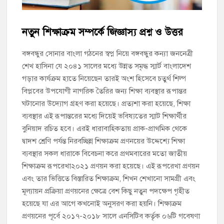
চাঁদপুর সদর উপজেলা বিএনপির উপদেষ্টা মন্ডলীসহ ১০১ সদস্য বিশিষ্ট
পূর্ণাঙ্গ কমিটি অনুমোদন
নতুন শিক্ষাক্রম সম্পর্কে জিজ্ঞাস্য প্রশ্ন ও উত্তর
চাঁদপুর-৫ আসনের সাবেক এমপি এম এ মতিনের কবর জিয়ারত করলেন
সম্ভাব্য মেয়র প্রার্থী অ্যাডভোকেট ওমর ফারুক খান টিটু
বঙ্গবন্ধুর সোনার বাংলা গঠনের স্বপ্ন নিয়ে বঙ্গবন্ধুর কন্যা জননেত্রী
শেখ হাসিনা যে ২০৪১ সালের মধ্যে উন্নত সমৃদ্ধ স্মার্ট বাংলাদেশ
গড়ার কার্যক্রম হাতে নিয়েছেন তারই অংশ হিসেবে চতুর্থ শিল্প
চাঁদপুর পৌর বিএনপির উপদেষ্টা মন্ডলীসহ ১০১ সদস্য বিশিষ্ট পূর্ণাঙ্গ
কমিটি অনুমোদন
বিপ্লবের উপযোগী নাগরিক তৈরির জন্য শিক্ষা ব্যবস্থার রূপান্তর
ঘটানোর উদ্যোগ গ্রহণ করা হয়েছে। প্রত্যশা করা হয়েছে, শিক্ষা
ব্যবস্থার এই রূপান্তরের মধ্যে দিয়েই ভবিষ্যতের স্মাট শিক্ষার্থীর
হাইমচরের হালিম চত্বরের দোকান উচ্ছেদ, ১০ হাজার টাকা জরিমানা
বুনিয়াদ রচিত হবে। এরই ধারাবাহিকতায় প্রাক-প্রাথমিক থেকে
দ্বাদশ শ্রেণি পর্যন্ত নিরবচ্ছিন্ন শিক্ষাক্রম প্রণনয়ের উদ্দেশ্যে শিক্ষা
মঞ্চে নয়, নেতাকর্মীদের সারিতে বসে মতবিনিময় করলেন শিক্ষামন্ত্রী আ,ন,ম
এহসানুল হক মিলন
ব্যবস্থার সকল ধারাকে বিবেচনা করে প্রথমবারের মতো জাতীয়
শিক্ষাক্রম রূপরেখা২০২১ প্রণয়ন করা হয়েছে। এই রূপরেখা প্রণয়ন
এবং তার ভিত্তিতে বিস্তারিত শিক্ষাক্রম, শিখন শেখানো সামগ্রী এবং
চাঁদপুর জেলা বিএনপির সিনিয়র সহ-সভাপতি মাহবুব আনোয়ার বাবলুর
মৃত্যুতে স্মরণ সভা ও দোয়া মাহফিল
মূল্যায়ন প্রক্রিয়া প্রণয়নের ক্ষেত্রে বেশ কিছু নতুন পদক্ষেপ গৃহীত
হয়েছে যা এর আগে কখনোই অনুসরণ করা হয়নি। শিক্ষাক্রম
প্রণয়নের পূর্বে ২০১৭-২০১৮ সালে এনসিটিব কর্তৃক ০৬টি গবেষণা