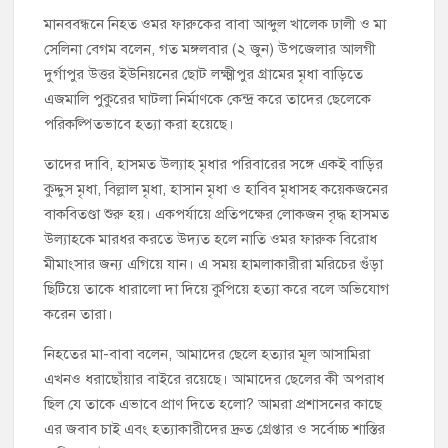
মানববন্ধনে নিহত ওমর ফারুকের বাবা আব্দুল খালেক ঢালী ও মা
সেলিনা বেগম বলেন, গত মঙ্গলবার (২ জুন) উপজেলার আলগী
দুর্গাপুর উত্তর ইউনিয়নের ছোট লক্ষ্মীপুর গ্রামের মৃধা বাড়িতে
এজমালি পুকুরের ঘাটলা নির্মাণকে কেন্দ্র করে তাদের ছেলেকে
পরিকল্পিতভাবে হত্যা করা হয়েছে।
তাদের দাবি, হাসমত উল্যাহ মৃধার পরিবারের সঙ্গে একই বাড়ির
কুদ্দুস মৃধা, বিল্লাল মৃধা, হাসান মৃধা ও হাবিব মৃধাসহ কয়েকজনের
বাকবিতণ্ডা শুরু হয়। একপর্যায়ে প্রতিপক্ষের লোকজন বৃদ্ধ হাসমত
উল্যাহকে মারধর করতে উদ্যত হলে নাতি ওমর ফারুক বিরোধ
মীমাংসার জন্য এগিয়ে যান। এ সময় হামলাকারীরা মরিচের গুঁড়া
ছিটিয়ে তাকে ধারালো দা দিয়ে কুপিয়ে হত্যা করে বলে অভিযোগ
করেন তারা।
নিহতের মা-বাবা বলেন, আমাদের ছেলে হত্যার মূল আসামিরা
এখনও ধরাছোঁয়ার বাইরে রয়েছে। আমাদের ছেলের কী অপরাধ
ছিল যে তাকে এভাবে প্রাণ দিতে হলো? আমরা প্রশাসনের কাছে
এর জবাব চাই এবং হত্যাকারীদের দ্রুত গ্রেপ্তার ও সর্বোচ্চ শাস্তির