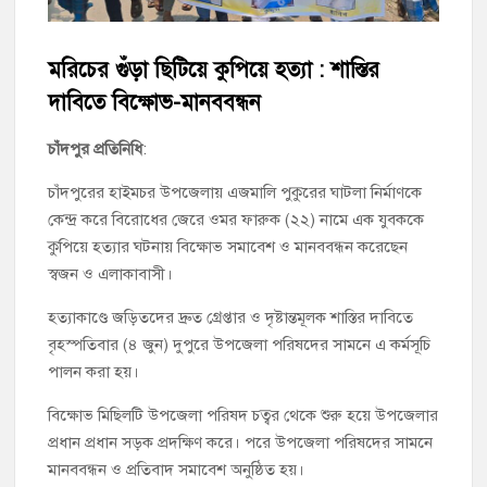
চাঁদপুর পৌর বিএনপির উপদেষ্টা মন্ডলীসহ ১০১ সদস্য বিশিষ্ট পূর্ণাঙ্গ
কমিটি অনুমোদন
মরিচের গুঁড়া ছিটিয়ে কুপিয়ে হত্যা : শাস্তির
দাবিতে বিক্ষোভ-মানববন্ধন
হাইমচরের হালিম চত্বরের দোকান উচ্ছেদ, ১০ হাজার টাকা জরিমানা
চাঁদপুর প্রতিনিধি
:
মঞ্চে নয়, নেতাকর্মীদের সারিতে বসে মতবিনিময় করলেন শিক্ষামন্ত্রী আ,ন,ম
এহসানুল হক মিলন
চাঁদপুরের হাইমচর উপজেলায় এজমালি পুকুরের ঘাটলা নির্মাণকে
কেন্দ্র করে বিরোধের জেরে ওমর ফারুক (২২) নামে এক যুবককে
চাঁদপুর জেলা বিএনপির সিনিয়র সহ-সভাপতি মাহবুব আনোয়ার বাবলুর
কুপিয়ে হত্যার ঘটনায় বিক্ষোভ সমাবেশ ও মানববন্ধন করেছেন
মৃত্যুতে স্মরণ সভা ও দোয়া মাহফিল
স্বজন ও এলাকাবাসী।
চাঁদপুর পৌরসভার ২০৫ কোটি টাকার বাজেট ঘোষণা
হত্যাকাণ্ডে জড়িতদের দ্রুত গ্রেপ্তার ও দৃষ্টান্তমূলক শাস্তির দাবিতে
বৃহস্পতিবার (৪ জুন) দুপুরে উপজেলা পরিষদের সামনে এ কর্মসূচি
কচুয়ায় পৃথক অভিযানে ২০১ পিস ইয়াবা ও ৫০ গ্রাম গাঁজাসহ ৩ মাদক
কারবারি গ্রেপ্তার
পালন করা হয়।
বিক্ষোভ মিছিলটি উপজেলা পরিষদ চত্বর থেকে শুরু হয়ে উপজেলার
প্রধান প্রধান সড়ক প্রদক্ষিণ করে। পরে উপজেলা পরিষদের সামনে
মানববন্ধন ও প্রতিবাদ সমাবেশ অনুষ্ঠিত হয়।