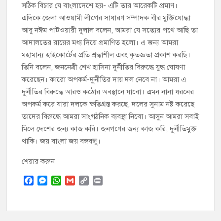
সঠিক বিচার যে বাংলাদেশে হয়- এটি তার আরেকটি প্রমাণ।
এদিকে জেলা আওয়ামী লীগের সাধারণ সম্পাদক বীর মুক্তিযোদ্ধা
আবু নঈম পাটওয়ারী দুলাল বলেন, আমরা যে সত্যের পথে আছি তা
আদালতের রায়ের মধ্য দিয়ে প্রমাণিত হলো। এ জন্য আমরা
মহামান্য হাইকোর্টের প্রতি শ্রদ্ধাশীল এবং কৃতজ্ঞতা প্রকাশ করছি।
তিনি বলেন, জননেত্রী শেখ হাসিনা দুর্নীতির বিরুদ্ধে যুদ্ধ ঘোষণা
করেছেন। কারো অপকর্ম-দুর্নীতির দায় দল নেবে না। আমরা এ
দুর্নীতির বিরুদ্ধে আরও কঠোর অবস্থানে যাবো। এমন নানা ধরনের
অপকর্ম করে যারা দলকে ক্ষতিগ্রস্ত করছে, দলের সুনাম নষ্ট করেছে
তাদের বিরুদ্ধে আমরা সাংগঠনিক ব্যবস্থা নিবো। আসুন আমরা সবাই
মিলে দেশের জন্য কাজ করি। জনগণের জন্য কাজ করি, দুর্নীতিমুক্ত
থাকি। জয় বাংলা জয় বঙ্গবন্ধু।
শেয়ার করুন
F
M
W
G
C
P
a
e
h
m
o
r
c
s
a
a
p
i
e
s
t
i
y
n
b
e
s
l
L
t