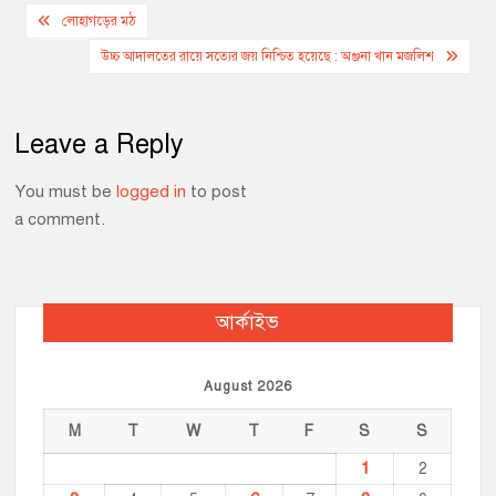
Post
o
n
A
i
লোহাগড়ের মঠ
o
g
p
n
navigation
উচ্চ আদালতের রায়ে সত্যের জয় নিশ্চিত হয়েছে : অঞ্জনা খান মজলিশ
k
e
p
k
r
Leave a Reply
You must be
logged in
to post
a comment.
আর্কাইভ
August 2026
M
T
W
T
F
S
S
1
2