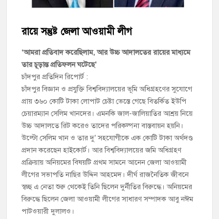
চাঁদপুর সদর উপজেলা বিএনপির উপদেষ্টা মন্ডলীসহ ১০১ সদস্য বিশিষ্ট
পূর্ণাঙ্গ কমিটি অনুমোদন
রায়ে সন্তুষ্ট জেলা আওয়ামী লীগ
চাঁদপুর-৫ আসনের সাবেক এমপি এম এ মতিনের কবর জিয়ারত করলেন
সম্ভাব্য মেয়র প্রার্থী অ্যাডভোকেট ওমর ফারুক খান টিটু
‘আমরা প্রতিবাদ করেছিলাম, আর উচ্চ আদালতের রায়ের মাধ্যমে
তার চূড়ান্ত প্রতিফলন ঘটেছে’
চাঁদপুর প্রতিদিন রিপোর্ট :
চাঁদপুর পৌর বিএনপির উপদেষ্টা মন্ডলীসহ ১০১ সদস্য বিশিষ্ট পূর্ণাঙ্গ
কমিটি অনুমোদন
চাঁদপুর বিজ্ঞান ও প্রযুক্তি বিশ্ববিদ্যালয়ের ভূমি অধিগ্রহণের সুযোগে
প্রায় ৩৬০ কোটি টাকা লোপাট চেষ্টা ভেস্তে গেছে বিতর্কিত ইউপি
চেয়ারম্যান সেলিম খানদের। এমনকি জাল-জালিয়াতির আশ্রয় নিয়ে
হাইমচরের হালিম চত্বরের দোকান উচ্ছেদ, ১০ হাজার টাকা জরিমানা
উচ্চ আদালতে রিট করেও তাদের পরিকল্পনা বাস্তবায়ন হয়নি।
উল্টো সেলিম খান ও তার দু’ সহযোগীকে এক কোটি টাকা অর্থদণ্ড
মঞ্চে নয়, নেতাকর্মীদের সারিতে বসে মতবিনিময় করলেন শিক্ষামন্ত্রী আ,ন,ম
এহসানুল হক মিলন
প্রদান করেছেন হাইকোর্ট। আর বিশ্ববিদ্যালয়ের জমি অধিগ্রহণ
প্রক্রিয়ায় অনিয়মের বিষয়টি প্রথম সামনে আনেন জেলা আওয়ামী
লীগের সভাপতি নাছির উদ্দিন আহমেদ। দীর্ঘ রাজনৈতিক জীবনে
চাঁদপুর জেলা বিএনপির সিনিয়র সহ-সভাপতি মাহবুব আনোয়ার বাবলুর
মৃত্যুতে স্মরণ সভা ও দোয়া মাহফিল
স্বচ্ছ এ নেতা শুরু থেকেই তিনি ছিলেন দুর্নীতির বিরুদ্ধে। অনিয়মের
বিরুদ্ধে ছিলেন জেলা আওয়ামী লীগের সাধারণ সম্পাদক আবু নঈম
পাটওয়ারী দুলালও।