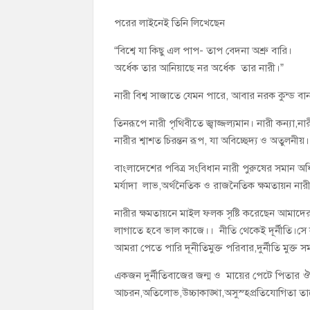
পরের লাইনেই তিনি লিখেছেন
“বিশ্বে যা কিছু এল পাপ- তাপ বেদনা অশ্রু বারি।
অর্ধেক তার আনিয়াছে নর অর্ধেক তার নারী।”
নারী বিশ্ব সাজাতে যেমন পারে, আবার নরক কুন্ড ব
তিনরূপে নারী পৃথিবীতে জ্বাজ্জল্যমান। নারী কন্যা,ন
নারীর শ্বাশত চিরন্তন রূপ, যা অবিচ্ছেদ্য ও অতুলনীয়।
বাংলাদেশের পবিত্র সংবিধান নারী পুরুষের সমান অধিক
মর্যাদা লাভ,অর্থনৈতিক ও রাজনৈতিক ক্ষমতায়ন না
নারীর ক্ষমতায়নে মাইল ফলক সৃষ্টি করেছেন আমাদের 
লাগাতে হবে ভাল কাজে।। নীতি থেকেই দূর্নীতি।সে ন
আমরা পেতে পারি দূনীতিমুক্ত পরিবার,দুর্নীতি মুক্ত সম
একজন দুর্নীতিবাজের জন্ম ও মায়ের পেটে পিতার ঔর
আচরন,অতিলোভ,উচ্চাকাঙ্খা,অসুস্হপ্রতিযোগিতা তাক