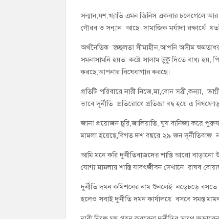
সন্মান,যশ,খ্যাতি এমন জিনিস একবার চলেগেলে 
গৌরব ও সন্মান আছে সামাজিক মর্যাদা রক্ষার্থে য
অর্থনৈতিক স্বচ্ছলতা সীমাহীন,আপনি অসীম ক্ষমতা
সমনাসামনি হয়ত কষ্টে সালাম টুকু দিতে বাধ্য হ
করছে,আপনার বিষেধাগার করছে।
প্রতিটি পরিবারে নারী নিজে,মা,বোন সত্রী,কন্যা, ভাগ
ভাবে দূর্নীতি প্রতিরোধে প্রতিজ্ঞা বদ্ব হয়ে এ বি
জানা প্রয়োজন চুরি,জালিয়াতি, ঘুষ বানিজ্য করে পুর
মামলা হয়েছে,বিগত দশ বছরে ২৯ জন দূর্নীতিবাজ না
আমি মনে করি দুর্নীতিবাজদের শাস্তি আরো বাড়ানো
যোগ্য মামলায় শাস্তি যাবৎজীবন সেখানে রাঘব বোয়
দুর্নীতি দমন কমিশনের নাম শুনলেই নড়েচড়ে বসতে
হলেও সবাই দুর্নীতি দমন কার্যালয়ে বসবে সমস্ত ম
নারী নিজে ঘুষ গ্রহন করবেনা,দুর্নীতির সাথে জড়াবেন