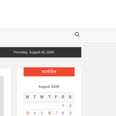
Search for:
Thursday, August 06, 2026
আর্কাইভ
August 2026
M
T
W
T
F
S
S
1
2
3
6
4
5
7
8
9