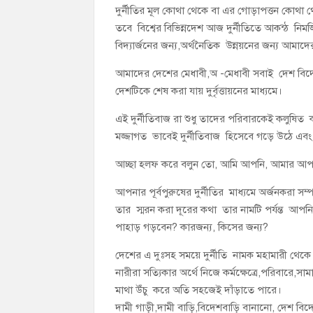
দুর্নীতির মূল কোথা থেকে বা এর গোড়াপত্তন কোথা
তবে বিশ্বের বিভিন্নদেশ আজ দুর্নীতিতে আকন্ঠ নিম
বিদ্যার্জনের জন্য,অর্থনৈতিক উন্নয়নের জন্য আমা
আমাদের দেশের মেধাবী,অ -মেধাবী সবাই দেশ বি
দেশটিকে শেষ করা যায় দুর্বৃত্তায়নের মাধ্যমে।
এই দুর্নীতিবাজ রা শুধু তাদের পরিবারকেই কলুষিত
মজ্জাগত ভাবেই দুর্নীতিবাজ হিসেবে গড়ে উঠে এবং দ
আচ্ছা হলফ করে বলুন তো, আমি আপনি, আমার আপনা
আপনার পূর্বপুরুষের দুর্নীতির মাধ্যমে অর্জনকরা 
তার স্মরন করা দূরের কথা তার নামটি পর্যন্ত আপ
পাহাড় গড়বেন? কারজন্য, কিসের জন্য?
দেশের এ দুঃসহ সময়ে দুর্নীতি নামক মহামারী থেকে 
নারীরা সত্যিকার অর্থে নিজে কর্মক্ষেত্রে,পরিবারে,স
মাথা উঁচু করে অতি সহজেই দাঁড়াতে পারে।
দামী গাড়ী,দামী বাড়ি,বিদেশবাড়ি বানানো, দেশ বিদ