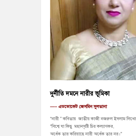
চাঁদপুর জেলা বিএনপির সিনিয়র সহ-সভাপতি মাহ
চাঁদপুর পৌরসভার ২০৫ কোটি টাকার বাজেট ঘ
কচুয়ায় পৃথক অভিযানে ২০১ পিস ইয়াবা ও ৫০ গ্
দুর্নীতি দমনে নারীর ভূমিকা
—– এডভোকেট জেসমিন সুলতানা
“নারী ” কবিতায় জাতীয় কাজী নজরুল ইসলাম লিখে
“বিশ্বে যা কিছু মহানসৃষ্টি চির কল্যাণকর,
অর্ধেক তার করিয়াছে নারী অর্ধেক তার নর।”