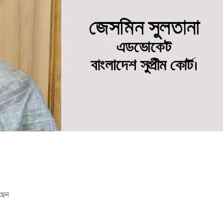
বুব আনোয়ার বাবলুর মৃত্যুতে স্মরণ সভা ও দোয়া মাহফিল
োষণা
রাম গাঁজাসহ ৩ মাদক কারবারি গ্রেপ্তার
ছেন