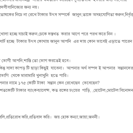
,বদলীবানিজ্যের জন্য নয়।
তোষকের নিচে না রেখে টাকার উৎস সম্পর্কে জানুন,তাকে অসহযোগিতা করুন,নির্বৃত্
খোলা হচ্ছে যাচাই করুন,চেকে দস্তখত করার আগে পরে পরখ করে নিন ।
রিসোর্ট হচ্ছে টাকার উৎস কোথায় জানুন আপনি এর দায় কোন ভাবেই এড়াতে পারেন
িধা ভোগী আপনি,শাস্তি তো ভোগ করতেই হবে।
ন্তু সাদা কাপড় টি ছাড়া কিছুই যাবেনা। আপনার অর্থ সম্পদ ই আপনার সন্তানদে
ভাগি থেকে মারামারি খুনাখুনি হতে পারি।
ার নামে ১৭৫ কোটি টাকা সন্তান কেন রেখেছেন ভেবেছেন?
তকোটি টাকার ব্যাংকব্যালেন্স, কত রঙ্গের ঢংয়ের গাড়ি, ,হোটেল,মোটেল বিনোদ
 বলি,প্রতিরোধ করি,প্রতিবাদ করি। জয় হোক কন্যা,জায়া,জননী।