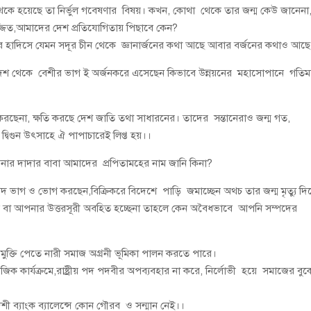
 থেকে হয়েছে তা নির্ভুল গবেষণার বিষয়। কখন, কোথা থেকে তার জন্ম কেউ জানেনা
জ্জিত,আমাদের দেশ প্রতিযোগিতায় পিছাবে কেন?
দের হাদিসে যেমন সদূর চীন থেকে জ্ঞানার্জনের কথা আছে আবার বর্জনের কথাও আছ
দেশ থেকে বেশীর ভাগ ই অর্জনকরে এসেছেন কিভাবে উন্নয়নের মহাসোপানে গতিম
 করছেনা, ক্ষতি করছে দেশ জাতি তথা সাধারনের। তাদের সন্তানেরাও জন্ম গত,
্বিগুন উৎসাহে ঐ পাপাচারেই লিপ্ত হয়।।
র দাদার বাবা আমাদের প্রপিতামহের নাম জানি কিনা?
সম্পদ ভাগ ও ভোগ করছেন,বিক্রিকরে বিদেশে পাড়ি জমাচ্ছেন অথচ তার জন্ম মৃত্যু দি
নি বা আপনার উত্তরসূরী অবহিত হচ্ছেনা তাহলে কেন অবৈধভাবে আপনি সম্পদের
মুক্তি পেতে নারী সমাজ অগ্রনী ভূমিকা পালন করতে পারে।
ামাজিক কার্যক্রমে,রাষ্ট্রীয় পদ পদবীর অপব্যবহার না করে, নির্লোভী হয়ে সমাজের বুক
েশী ব্যাংক ব্যালেন্সে কোন গৌরব ও সন্মান নেই।।