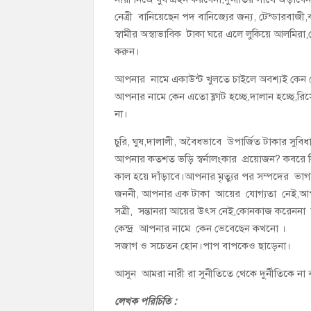
নেত্রী বানিয়েছেন পদ বানিজ্যের জন্য, টেন্ডারবাজী
স্বামীর অস্বাভাবিক টাকা ঘরে এলে লুকিয়ে আলমিরা,
করুন।
আপনার নামে একাউন্ট খুলতে চাইলে অবশ্যই কেন 
আপনার নামে কেন এতো ফ্লাট হচ্ছে,দালান হচ্ছে,
না।
চুরি, ঘুষ,দালালী, অবৈধভাবে উপার্জিত টাকার সুব
আপনার কতশত ভড়ি স্বর্নালংকার প্রয়োজন? কবরে কি
কাল হয়ে দাঁড়াবে।আপনার মৃত্যুর পর সম্পদের ভাগা
জননী, আপনার এক টাকা আয়ের যোগ্যতা নেই,আপন
সত্রী, সন্তানরা আয়ের উৎস নেই,কোনকাজ করেননা শ
কেন্দ্র আপনার নামে কেন ভেবেছেন কখনো ।
সজাগ ও সচেতন হোন।পাপ বাপকেও ছাড়েনা।
আসুন আমরা নারী রা সুনীতিতে থেকে দুর্নীতিকে না
লেখক পরিচিতি :