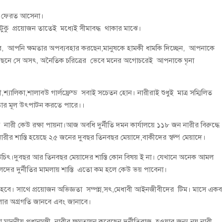
আর ফেরত আসেনা।
তটুকু প্রয়োজন তাতেই মধ্যেই সীমাবদ্ধ থাকার মাঝে।
ধর, আপনি ক্ষমতার অপব্যবহার করছেন,মানুষকে হামকী ধামকি দিচ্ছেন, আপনাকে
য়, পিছনে সে অসৎ, অনৈতিক চরিত্রের ভেবে মনের অগোচরেই আপনাকে ঘৃনা
্নী,শ্যালিকা,শালাবউ গার্লফ্রেন্ড সবাই সচেতন হোন। নারীরাই শুধুই মাত্র সম্মিলিত
ষফোড়ার মূল উৎপাটন করতে পারে।।
ুষ নারী কেউ রক্ষা পায়না।আজ অবধি দুর্নীতি দমন কার্যালয়ে ১১৮ জন নারীর বিরুদ্ধে
রীর শাস্তি হয়েছে ২৫ জনের দুবছর তিনবছর মেয়াদে,বাকীদের স্বল্প মেয়াদে।
 উচিৎ।দুবছর আর তিনবছর মেয়াদের শাস্তি কোন বিষয় ই না। যেখানে অনেক আমল
ালদের দুর্নীতির মামলায় শাস্তি এতো কম হলে কেউ ভয় পাবেনা।
 হবে। সাথে প্রয়োজন অভিজ্ঞতা সম্পন্ন,সৎ,মেধাবী আইনজীবীদের টিম। মাসে একব
ামলার অগ্রগতি জানবে এবং জানাবে।
া,মাননীয় প্রধানমন্ত্রী নারীর ক্ষমতায়ন করেছেন দুর্নীতিবাজ হওয়ার জন্য নয়,নারী