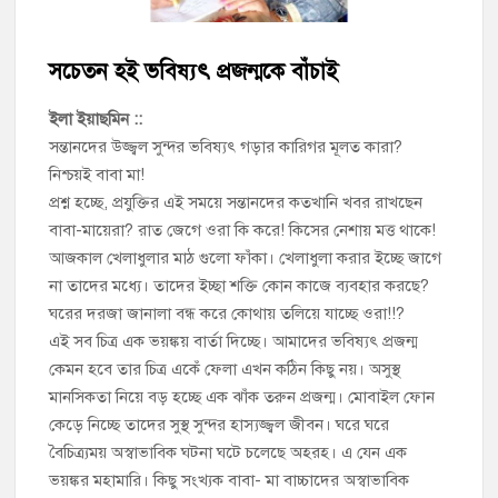
চাঁদপুর সদর উপজেলা বিএনপির উপদেষ্টা মন্ডলীসহ ১০১ সদস্য বিশিষ্ট
পূর্ণাঙ্গ কমিটি অনুমোদন
সচেতন হই ভবিষ্যৎ প্রজন্মকে বাঁচাই
চাঁদপুর-৫ আসনের সাবেক এমপি এম এ মতিনের কবর জিয়ারত করলেন
সম্ভাব্য মেয়র প্রার্থী অ্যাডভোকেট ওমর ফারুক খান টিটু
ইলা ইয়াছমিন ::
সন্তানদের উজ্জ্বল সুন্দর ভবিষ্যৎ গড়ার কারিগর মূলত কারা?
নিশ্চয়ই বাবা মা!
চাঁদপুর পৌর বিএনপির উপদেষ্টা মন্ডলীসহ ১০১ সদস্য বিশিষ্ট পূর্ণাঙ্গ
কমিটি অনুমোদন
প্রশ্ন হচ্ছে, প্রযুক্তির এই সময়ে সন্তানদের কতখানি খবর রাখছেন
বাবা-মায়েরা? রাত জেগে ওরা কি করে! কিসের নেশায় মত্ত থাকে!
আজকাল খেলাধুলার মাঠ গুলো ফাঁকা। খেলাধুলা করার ইচ্ছে জাগে
হাইমচরের হালিম চত্বরের দোকান উচ্ছেদ, ১০ হাজার টাকা জরিমানা
না তাদের মধ্যে। তাদের ইচ্ছা শক্তি কোন কাজে ব্যবহার করছে?
ঘরের দরজা জানালা বন্ধ করে কোথায় তলিয়ে যাচ্ছে ওরা!!?
মঞ্চে নয়, নেতাকর্মীদের সারিতে বসে মতবিনিময় করলেন শিক্ষামন্ত্রী আ,ন,ম
এহসানুল হক মিলন
এই সব চিত্র এক ভয়ঙ্কয় বার্তা দিচ্ছে। আমাদের ভবিষ্যৎ প্রজন্ম
কেমন হবে তার চিত্র একেঁ ফেলা এখন কঠিন কিছু নয়। অসুস্থ
মানসিকতা নিয়ে বড় হচ্ছে এক ঝাঁক তরুন প্রজন্ম। মোবাইল ফোন
চাঁদপুর জেলা বিএনপির সিনিয়র সহ-সভাপতি মাহবুব আনোয়ার বাবলুর
মৃত্যুতে স্মরণ সভা ও দোয়া মাহফিল
কেড়ে নিচ্ছে তাদের সুস্থ সুন্দর হাস্যজ্জ্বল জীবন। ঘরে ঘরে
বৈচিত্র্যময় অস্বাভাবিক ঘটনা ঘটে চলেছে অহরহ। এ যেন এক
ভয়ঙ্কর মহামারি। কিছু সংখ্যক বাবা- মা বাচ্চাদের অস্বাভাবিক