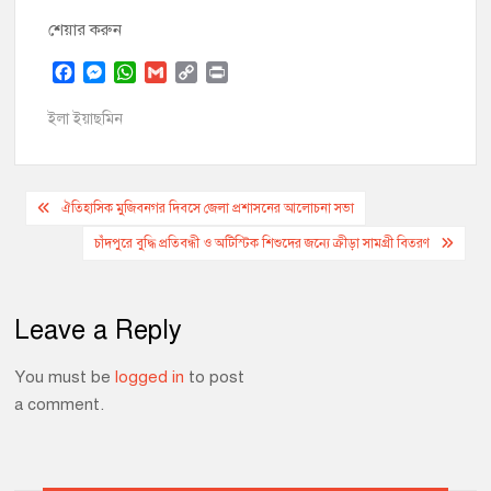
শেয়ার করুন
F
M
W
G
C
P
a
e
h
m
o
r
c
s
a
a
p
i
ইলা ইয়াছমিন
e
s
t
i
y
n
b
e
s
l
L
t
o
n
A
i
Post
o
g
p
n
ঐতিহাসিক মুজিবনগর দিবসে জেলা প্রশাসনের আলোচনা সভা
k
e
p
k
navigation
চাঁদপুরে বুদ্ধি প্রতিবন্ধী ও অটিস্টিক শিশুদের জন্যে ক্রীড়া সামগ্রী বিতরণ
r
Leave a Reply
You must be
logged in
to post
a comment.