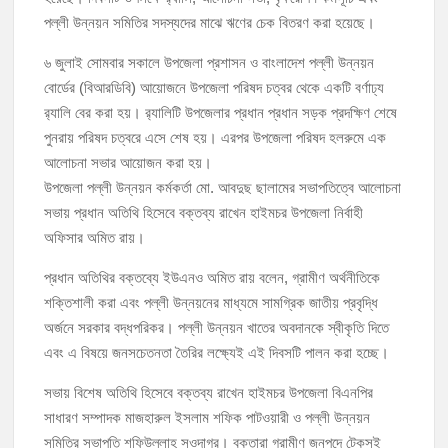
পল্লী উন্নয়ন সমিতির সদস্যদের মাঝে ঋণের চেক বিতরণ করা হয়েছে।
মঞ্চে নয়, নেতাকর্মীদের সারিতে বসে মতবিনিময় করলেন শিক্ষামন্ত্রী আ,ন,ম এহসানুল
​৬ জুলাই সোমবার সকালে উপজেলা প্রশাসন ও বাংলাদেশ পল্লী উন্নয়ন
হক মিলন
বোর্ডের (বিআরডিবি) আয়োজনে উপজেলা পরিষদ চত্বর থেকে একটি বর্ণাঢ্য
র‍্যালি বের করা হয়। র‍্যালিটি উপজেলার প্রধান প্রধান সড়ক প্রদক্ষিণ শেষে
চাঁদপুর জেলা বিএনপির সিনিয়র সহ-সভাপতি মাহবুব আনোয়ার বাবলুর মৃত্যুতে স্মরণ
সভা ও দোয়া মাহফিল
পুনরায় পরিষদ চত্বরে এসে শেষ হয়। এরপর উপজেলা পরিষদ হলরুমে এক
আলোচনা সভার আয়োজন করা হয়।
চাঁদপুর পৌরসভার ২০৫ কোটি টাকার বাজেট ঘোষণা
​উপজেলা পল্লী উন্নয়ন কর্মকর্তা মো. আবদুছ ছালামের সভাপতিত্বে আলোচনা
সভায় প্রধান অতিথি হিসেবে বক্তব্য রাখেন হাইমচর উপজেলা নির্বাহী
কচুয়ায় পৃথক অভিযানে ২০১ পিস ইয়াবা ও ৫০ গ্রাম গাঁজাসহ ৩ মাদক কারবারি
অফিসার অমিত রায়।
গ্রেপ্তার
​প্রধান অতিথির বক্তব্যে ইউএনও অমিত রায় বলেন, গ্রামীণ অর্থনীতিকে
শক্তিশালী করা এবং পল্লী উন্নয়নের মাধ্যমে সামগ্রিক জাতীয় প্রবৃদ্ধি
অর্জনে সরকার বদ্ধপরিকর। পল্লী উন্নয়ন খাতের অবদানকে স্বীকৃতি দিতে
এবং এ বিষয়ে জনসচেতনতা তৈরির লক্ষ্যেই এই দিবসটি পালন করা হচ্ছে।
​সভায় বিশেষ অতিথি হিসেবে বক্তব্য রাখেন হাইমচর উপজেলা বিএনপির
সাধারণ সম্পাদক মাজহারুল ইসলাম শফিক পাটওয়ারী ও পল্লী উন্নয়ন
সমিতির সভাপতি শফিউল্লাহ সওদাগর। বক্তারা গ্রামীণ জনপদে টেকসই