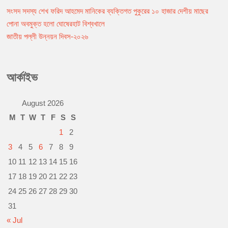
c
s
a
a
p
i
সংসদ সদস্য শেখ ফরিদ আহমেদ মানিকের ব্যক্তিগত পুকুরের ১০ হাজার দেশীয় মাছের
Post
e
s
t
i
y
n
b
e
s
l
L
t
পোনা অবমুক্ত হলো ঘোষেরহাট বিশ্বখালে
navigation
o
n
A
i
জাতীয় পল্লী উন্নয়ন দিবস-২০২৬
o
g
p
n
k
e
p
k
r
আর্কাইভ
August 2026
M
T
W
T
F
S
S
1
2
3
4
5
6
7
8
9
10
11
12
13
14
15
16
17
18
19
20
21
22
23
24
25
26
27
28
29
30
31
« Jul