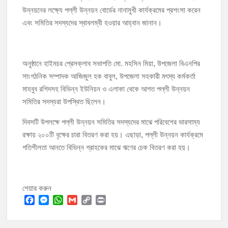
উন্নয়নের লক্ষ্যে পল্লী উন্নয়ন বোর্ডের নানামুখী কার্যক্রমের প্রশংসা করেন
এবং সমিতির সদস্যদের স্বাবলম্বী হওয়ার আহ্বান জানান।
​অনুষ্ঠানে হাইমচর প্রেসক্লাব সভাপতি মো. মহসিন মিয়া, উপজেলা বিএনপির
সাংগঠনিক সম্পাদক আজিজুল হক বাবুল, উপজেলা সহকারী মৎস্য কর্মকর্তা
মাহবুব রশিদসহ বিভিন্ন ইউনিয়ন ও এলাকা থেকে আগত পল্লী উন্নয়ন
সমিতির সদস্যরা উপস্থিত ছিলেন।
​দিবসটি উপলক্ষে পল্লী উন্নয়ন সমিতির সদস্যদের মাঝে পরিবেশের ভারসাম্য
রক্ষায় ২০০টি বৃক্ষের চারা বিতরণ করা হয়। এছাড়া, পল্লী উন্নয়ন কার্যক্রমে
গতিশীলতা আনতে বিভিন্ন গ্রাহকের মাঝে ঋণের চেক বিতরণ করা হয়।
শেয়ার করুন
F
M
W
G
C
P
a
e
h
m
o
r