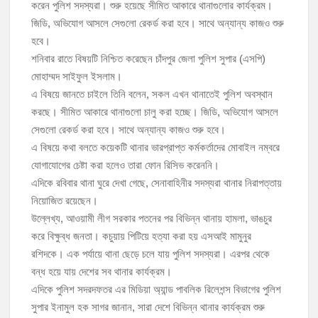
করেন পুলিশ সদস্যরা। শুরু হয়েছে সীমিত আকারে থানাগুলোর কার্যক্রম।
জিডি, অভিযোগ আসলে সেগুলো রেকর্ড করা হবে। সাথে অন্যান্য কাজও শুরু
মঞ্চে নয়, নেতাকর্মীদের সারিতে বসে মতবিনিময় করলেন শিক্ষামন্ত্রী আ,ন,ম এহসানুল
হবে।
হক মিলন
শনিবার রাতে বিষয়টি নিশ্চিত করেছেন চাঁদপুর জেলা পুলিশ সুপার (এসপি)
মোহাম্মদ সাইফুল ইসলাম।
চাঁদপুর জেলা বিএনপির সিনিয়র সহ-সভাপতি মাহবুব আনোয়ার বাবলুর মৃত্যুতে স্মরণ
এ বিষয়ে জানতে চাইলে তিনি বলেন, সকল এখন থানাতেই পুলিশ অবস্থান
সভা ও দোয়া মাহফিল
করছে। সীমিত আকারে থানাগুলো চালু করা হচ্ছে। জিডি, অভিযোগ আসলে
চাঁদপুর পৌরসভার ২০৫ কোটি টাকার বাজেট ঘোষণা
সেগুলো রেকর্ড করা হবে। সাথে অন্যান্য কাজও শুরু হবে।
এ বিষয়ে কথা বলতে কয়েকটি থানার ভারপ্রাপ্ত কর্মকর্তাদের মোবাইল নম্বরে
কচুয়ায় পৃথক অভিযানে ২০১ পিস ইয়াবা ও ৫০ গ্রাম গাঁজাসহ ৩ মাদক কারবারি
যোগাযোগের চেষ্টা করা হলেও তারা ফোন রিসিভ করেননি।
গ্রেপ্তার
এদিকে রবিবার থানা ঘুরে দেখা গেছে, সেনাবাহিনীর সদস্যরা থানার নিরাপত্তায়
নিয়োজিত রয়েছেন।
উল্লেখ্য, আওয়ামী লীগ সরকার পতনের পর বিভিন্ন থানায় হামলা, ভাঙচুর
করে বিক্ষুব্ধ জনতা। কচুয়ায় পিটিয়ে হত্যা করা হয় এসআই মামুনুর
রশিদকে। এক পর্যায়ে থানা ছেড়ে চলে যায় পুলিশ সদস্যরা। এরপর থেকে
বন্ধ হয়ে যায় দেশের সব থানার কার্যক্রম।
এদিকে পুলিশ সদরদফতর এর মিডিয়া অ্যান্ড পাবলিক রিলেশন্স বিভাগের পুলিশ
সুপার ইনামুল হক সাগর জানান, সারা দেশে বিভিন্ন থানার কার্যক্রম শুরু