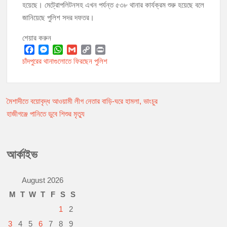
হয়েছে। মেট্রোপলিটনসহ এখন পর্যন্ত ৫৩৮ থানার কার্যক্রম শুরু হয়েছে বলে
জানিয়েছে পুলিশ সদর দফতর।
শেয়ার করুন
F
M
W
G
C
P
চাঁদপুরের থানাগুলোতে ফিরছেন পুলিশ
a
e
h
m
o
r
c
s
a
a
p
i
e
s
t
i
y
n
b
e
s
l
L
t
মৈশাদীতে বয়োবৃদ্ধ আওয়ামী লীগ নেতার বাড়ি-ঘরে হামলা, ভাংচুর
Post
o
n
A
i
হাজীগঞ্জে পানিতে ডুবে শিশুর মৃত্যু
o
g
p
n
navigation
k
e
p
k
r
আর্কাইভ
August 2026
M
T
W
T
F
S
S
1
2
3
4
5
6
7
8
9