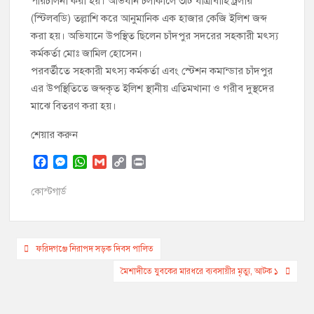
পরিচালনা করা হয়। অভিযান চলাকালে ৩টি যাত্রীবাহি ট্রলার
(স্টিলবডি) তল্লাশি করে আনুমানিক এক হাজার কেজি ইলিশ জব্দ
করা হয়। অভিযানে উপস্থিত ছিলেন চাঁদপুর সদরের সহকারী মৎস্য
কর্মকর্তা মোঃ জামিল হোসেন।
পরবর্তীতে সহকারী মৎস্য কর্মকর্তা এবং স্টেশন কমান্ডার চাঁদপুর
এর উপস্থিতিতে জব্দকৃত ইলিশ স্থানীয় এতিমখানা ও গরীব দুস্থদের
মাঝে বিতরণ করা হয়।
শেয়ার করুন
F
M
W
G
C
P
a
e
h
m
o
r
c
s
a
a
p
i
কোস্টগার্ড
e
s
t
i
y
n
b
e
s
l
L
t
o
n
A
i
Post
o
g
p
n
ফরিদগঞ্জে নিরাপদ সড়ক দিবস পালিত
k
e
p
k
navigation
মৈশাদীতে যুবকের মারধরে ব্যবসায়ীর মৃত্যু, আটক ১
r