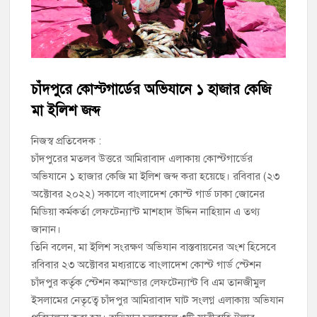
চাঁদপুর সদর উপজেলা বিএনপির উপদেষ্টা মন্ডলীসহ ১০১ সদস্য বিশিষ্ট
পূর্ণাঙ্গ কমিটি অনুমোদন
চাঁদপুর-৫ আসনের সাবেক এমপি এম এ মতিনের কবর জিয়ারত করলেন
সম্ভাব্য মেয়র প্রার্থী অ্যাডভোকেট ওমর ফারুক খান টিটু
চাঁদপুরে কোস্টগার্ডের অভিযানে ১ হাজার কেজি
মা ইলিশ জব্দ
চাঁদপুর পৌর বিএনপির উপদেষ্টা মন্ডলীসহ ১০১ সদস্য বিশিষ্ট পূর্ণাঙ্গ
কমিটি অনুমোদন
নিজস্ব প্রতিবেদক :
চাঁদপুরের মতলব উত্তরে আমিরাবাদ এলাকায় কোস্টগার্ডের
হাইমচরের হালিম চত্বরের দোকান উচ্ছেদ, ১০ হাজার টাকা জরিমানা
অভিযানে ১ হাজার কেজি মা ইলিশ জব্দ করা হয়েছে। রবিবার (২৩
অক্টোবর ২০২২) সকালে বাংলাদেশ কোস্ট গার্ড ঢাকা জোনের
মঞ্চে নয়, নেতাকর্মীদের সারিতে বসে মতবিনিময় করলেন শিক্ষামন্ত্রী আ,ন,ম
মিডিয়া কর্মকর্তা লেফটেন্যান্ট মাশহাদ উদ্দিন নাহিয়ান এ তথ্য
এহসানুল হক মিলন
জানান।
তিনি বলেন, মা ইলিশ সংরক্ষণ অভিযান বাস্তবায়নের অংশ হিসেবে
চাঁদপুর জেলা বিএনপির সিনিয়র সহ-সভাপতি মাহবুব আনোয়ার বাবলুর
রবিবার ২৩ অক্টোবর মধ্যরাতে বাংলাদেশ কোস্ট গার্ড স্টেশন
মৃত্যুতে স্মরণ সভা ও দোয়া মাহফিল
চাঁদপুর কর্তৃক স্টেশন কমান্ডার লেফটেন্যান্ট বি এম তানজীমুল
ইসলামের নেতৃত্বে চাঁদপুর আমিরাবাদ ঘাট সংলগ্ন এলাকায় অভিযান