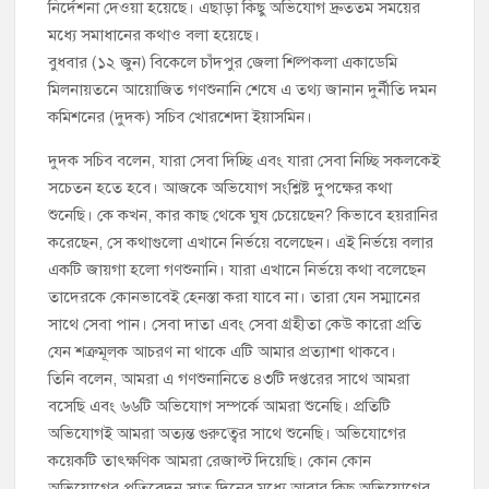
নির্দেশনা দেওয়া হয়েছে। এছাড়া কিছু অভিযোগ দ্রুততম সময়ের
মধ্যে সমাধানের কথাও বলা হয়েছে।
বুধবার (১২ জুন) বিকেলে চাঁদপুর জেলা শিল্পকলা একাডেমি
মিলনায়তনে আয়োজিত গণশুনানি শেষে এ তথ্য জানান দুর্নীতি দমন
কমিশনের (দুদক) সচিব খোরশেদা ইয়াসমিন।
দুদক সচিব বলেন, যারা সেবা দিচ্ছি এবং যারা সেবা নিচ্ছি সকলকেই
সচেতন হতে হবে। আজকে অভিযোগ সংশ্লিষ্ট দুপক্ষের কথা
শুনেছি। কে কখন, কার কাছ থেকে ঘুষ চেয়েছেন? কিভাবে হয়রানির
করেছেন, সে কথাগুলো এখানে নির্ভয়ে বলেছেন। এই নির্ভয়ে বলার
একটি জায়গা হলো গণশুনানি। যারা এখানে নির্ভয়ে কথা বলেছেন
তাদেরকে কোনভাবেই হেনস্তা করা যাবে না। তারা যেন সম্মানের
সাথে সেবা পান। সেবা দাতা এবং সেবা গ্রহীতা কেউ কারো প্রতি
যেন শত্রুমূলক আচরণ না থাকে এটি আমার প্রত্যাশা থাকবে।
তিনি বলেন, আমরা এ গণশুনানিতে ৪৩টি দপ্তরের সাথে আমরা
বসেছি এবং ৬৬টি অভিযোগ সম্পর্কে আমরা শুনেছি। প্রতিটি
অভিযোগই আমরা অত্যন্ত গুরুত্বের সাথে শুনেছি। অভিযোগের
কয়েকটি তাৎক্ষণিক আমরা রেজাল্ট দিয়েছি। কোন কোন
অভিযোগের প্রতিবেদন সাত দিনের মধ্যে আবার কিছু অভিযোগের