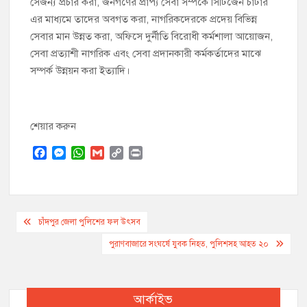
সেজন্য প্রচার করা, জনগণের প্রাপ্য সেবা সম্পর্কে সিটিজেন চার্টার
এর মাধ্যমে তাদের অবগত করা, নাগরিকদেরকে প্রদেয় বিভিন্ন
সেবার মান উন্নত করা, অফিসে দুর্নীতি বিরোধী কর্মশালা আয়োজন,
সেবা প্রত্যাশী নাগরিক এবং সেবা প্রদানকারী কর্মকর্তাদের মাঝে
সম্পর্ক উন্নয়ন করা ইত্যাদি।
শেয়ার করুন
F
M
W
G
C
P
a
e
h
m
o
r
c
s
a
a
p
i
e
s
t
i
y
n
b
e
s
l
L
t
Post
o
n
A
i
চাঁদপুর জেলা পুলিশের ফল উৎসব
o
g
p
n
navigation
পুরাণবাজারে সংঘর্ষে যুবক নিহত, পুলিশসহ আহত ২০
k
e
p
k
r
আর্কাইভ