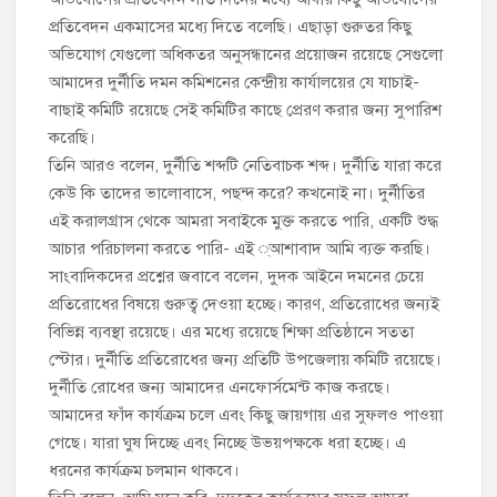
প্রতিবেদন একমাসের মধ্যে দিতে বলেছি। এছাড়া গুরুতর কিছু
অভিযোগ যেগুলো অধিকতর অনুসন্ধানের প্রয়োজন রয়েছে সেগুলো
আমাদের দুর্নীতি দমন কমিশনের কেন্দ্রীয় কার্যালয়ের যে যাচাই-
বাছাই কমিটি রয়েছে সেই কমিটির কাছে প্রেরণ করার জন্য সুপারিশ
করেছি।
তিনি আরও বলেন, দুর্নীতি শব্দটি নেতিবাচক শব্দ। দুর্নীতি যারা করে
কেউ কি তাদের ভালোবাসে, পছন্দ করে? কখনোই না। দুর্নীতির
এই করালগ্রাস থেকে আমরা সবাইকে মুক্ত করতে পারি, একটি শুদ্ধ
আচার পরিচালনা করতে পারি- এই ্আশাবাদ আমি ব্যক্ত করছি।
সাংবাদিকদের প্রশ্নের জবাবে বলেন, দুদক আইনে দমনের চেয়ে
প্রতিরোধের বিষয়ে গুরুত্ব দেওয়া হচ্ছে। কারণ, প্রতিরোধের জন্যই
বিভিন্ন ব্যবস্থা রয়েছে। এর মধ্যে রয়েছে শিক্ষা প্রতিষ্ঠানে সততা
স্টোর। দুর্নীতি প্রতিরোধের জন্য প্রতিটি উপজেলায় কমিটি রয়েছে।
দুর্নীতি রোধের জন্য আমাদের এনফোর্সমেন্ট কাজ করছে।
আমাদের ফাঁদ কার্যক্রম চলে এবং কিছু জায়গায় এর সুফলও পাওয়া
গেছে। যারা ঘুষ দিচ্ছে এবং নিচ্ছে উভয়পক্ষকে ধরা হচ্ছে। এ
ধরনের কার্যক্রম চলমান থাকবে।