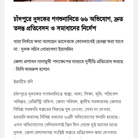
চাঁদপুর পৌর বিএনপির উপদেষ্টা মন্ডলীসহ ১০১ সদস্য বিশিষ্ট পূর্ণাঙ্গ
কমিটি অনুমোদন
চাঁদপুরে দুদকের গণশুনানিতে ৬৬ অভিযোগ, দ্রুত
তদন্ত প্রতিবেদন ও সমাধানের নির্দেশ
হাইমচরের হালিম চত্বরের দোকান উচ্ছেদ, ১০ হাজার টাকা জরিমানা
যারা নির্ভয়ে কথা বলেছেন তাদেরকে কোনভাবেই হেনস্তা করা যাবে
মঞ্চে নয়, নেতাকর্মীদের সারিতে বসে মতবিনিময় করলেন শিক্ষামন্ত্রী আ,ন,ম
না : দুদক সচিব খোরশেদা ইয়াসমিন
এহসানুল হক মিলন
জেলা প্রশাসন নানামুখী পদক্ষেপের মাধ্যমে দুর্নীতি প্রতিরোধ করছে
চাঁদপুর জেলা বিএনপির সিনিয়র সহ-সভাপতি মাহবুব আনোয়ার বাবলুর
: ডিসি কামরুল হাসান
মৃত্যুতে স্মরণ সভা ও দোয়া মাহফিল
ইব্রাহীম রনি :
চাঁদপুর পৌরসভার ২০৫ কোটি টাকার বাজেট ঘোষণা
চাঁদপুরে দুদকের গণশুনানিতে স্বাস্থ্য, খাদ্য, শিক্ষা, ভূমি, পরিবেশ
কচুয়ায় পৃথক অভিযানে ২০১ পিস ইয়াবা ও ৫০ গ্রাম গাঁজাসহ ৩ মাদক
অধিপ্তর, রেজিস্ট্রি অফিস, জেলা পরিষদ, স্থানীয় সরকারসহ জেলার
কারবারি গ্রেপ্তার
বিভিন্ন সরকারি দপ্তরের বিরুদ্ধে ঘুষ নেওয়া, সেবা না দেওয়া,
হয়রানি করাসহ বিভিন্ন ধরনের ৬৬টি অভিযোগের শুনানি হয়েছে।
এসব অভিযোগের বেশিরভাগই তিন দিন থেকে দুই মাসের মধ্যে
দুদক, জেলা প্রশাসনসহ সংশ্লিষ্ট দপ্তরে প্রতিবেদন জমা দেওয়ার