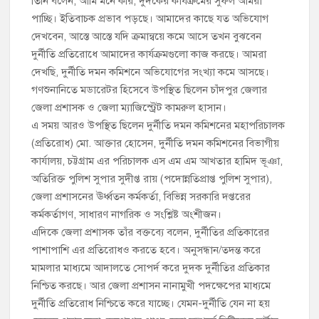
তিনি বলেন, আমি মনে করি, দুদকের কার্যক্রমের সুফল আমরা
পাচ্ছি। ইতিবাচক প্রভাব পড়ছে। আমাদের কাছে যত অভিযোগ
দেখবেন, আস্তে আস্তে যদি ক্রমান্বয়ে কমে আসে তখন বুঝবেন
দুর্নীতি প্রতিরোধে আমাদের কার্যক্রমগুলো কাজ করছে। আমরা
দেখছি, দুর্নীতি দমন কমিশনে অভিযোগের সংখ্যা কমে আসছে।
গণশুনানিতে মডারেটর হিসেবে উপস্থিত ছিলেন চাঁদপুর জেলার
জেলা প্রশাসক ও জেলা ম্যাজিস্ট্রেট কামরুল হাসান।
এ সময় আরও উপস্থিত ছিলেন দুর্নীতি দমন কমিশনের মহাপরিচালক
(প্রতিরোধ) মো. আক্তার হোসেন, দুর্নীতি দমন কমিশনের বিভাগীয়
কার্যালয়, চট্টগ্রাম এর পরিচালক এস এম এম আখতার হামিদ ভূঞা,
অতিরিক্ত পুলিশ সুপার সুদীপ্ত রায় (পদোন্নতিপ্রাপ্ত পুলিশ সুপার),
জেলা প্রশাসনের ঊর্ধ্বতন কর্মকর্তা, বিভিন্ন সরকারি দপ্তরের
কর্মকর্তাগণ, সাধারণ নাগরিক ও সংশ্লিষ্ট অংশীজন।
এদিকে জেলা প্রশাসক তাঁর বক্তব্যে বলেন, দুর্নীতির প্রতিকারের
পাশাপাশি এর প্রতিরোধও করতে হবে। অনুসন্ধান/তদন্ত করে
মামলার মাধ্যমে আদালতে সোপর্দ করে দুদক দুর্নীতির প্রতিকার
নিশ্চিত করছে। আর জেলা প্রশাসন নানামুখী পদক্ষেপের মাধ্যমে
দুর্নীতি প্রতিরোধ নিশ্চিতে করে যাচ্ছে। যেমন-দুর্নীতি যেন না হয়