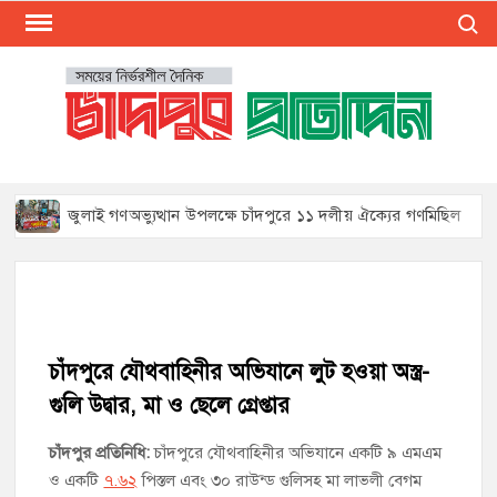
Skip
Search
to
content
CHA
Presen
The Lat
PRO
Bangl
চাঁদপুর
News 
জুলাই গণঅভ্যুত্থান উপলক্ষে চাঁদপুরে ১১ দলীয় ঐক্যের গণমিছিল
Chand
District
জুলাই গণঅভ্যুত্থান দিবসে শহিদ পরিবার এবং জুলাই যোদ্ধাদের সংবর্ধনা,
Online.
আলোচনা সভা ও দোয়া
Mos
Reliab
চাঁদপুর সদর উপজেলা বিএনপির উপদেষ্টা মন্ডলীসহ ১০১ সদস্য বিশিষ্ট
Loca
চাঁদপুরে যৌথবাহিনীর অভিযানে লুট হওয়া অস্ত্র-
পূর্ণাঙ্গ কমিটি অনুমোদন
Newspa
গুলি উদ্বার, মা ও ছেলে গ্রেপ্তার
In Chan
চাঁদপুর-৫ আসনের সাবেক এমপি এম এ মতিনের কবর জিয়ারত করলেন
Banglad
চাঁদপুর প্রতিনিধি:
চাঁদপুরে যৌথবাহিনীর অভিযানে একটি ৯ এমএম
সম্ভাব্য মেয়র প্রার্থী অ্যাডভোকেট ওমর ফারুক খান টিটু
ও একটি
৭.৬২
পিস্তল এবং ৩০ রাউন্ড গুলিসহ মা লাভলী বেগম