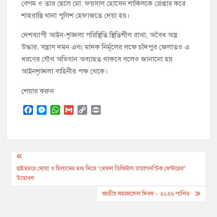
বেগম ও তার ছেলে মো. ফয়সাল হোসেন শাকিলকে গ্রেপ্তার করে
শাহরাস্তি থানা পুলিশ হেফাজতে দেয়া হয়।
দেশব্যাপী আইন-শৃঙ্খলা পরিস্থিতি স্থিতিশীল রাখা, অবৈধ অস্ত্র
উদ্ধার, সন্ত্রাস দমন এবং মাদক নির্মূলের লক্ষে চাঁদপুর জেলাতও এ
ধরণের যৌথ অভিযান অব্যাহত থাকবে বলেও জানানো হয়
আইনশৃঙ্খলা বাহিনীর পক্ষ থেকে।
শেয়ার করুন
F
M
W
G
C
P
a
e
h
m
o
r
c
s
a
a
p
i
e
s
t
i
y
n
b
e
s
l
L
t
Post
o
n
A
i
o
g
p
n
navigation
হাইমচরে দোয়া ও মিলাদের মধ্য দিয়ে “মেঘনা ডিজিটাল ডায়াগনস্টিক সেন্টারের”
k
e
p
k
উদ্বোধন
r
জাতীয় সমাজসেবা দিবস – ২০২৬ পালিত