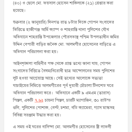
(৪০) ও ছেলে মো. ফয়সাল হোসেন শাকিলকে (২১) গ্রেপ্তার করা
চাঁদপুর পৌর বিএনপির উপদেষ্টা মন্ডলীসহ ১০১ সদস্য বিশিষ্ট পূর্ণাঙ্গ
কমিটি অনুমোদন
হয়েছে।
শুক্রবার (২ জানুয়ারি) দিনগত রাত ৮টার দিকে গোপন সংবাদের
হাইমচরের হালিম চত্বরের দোকান উচ্ছেদ, ১০ হাজার টাকা জরিমানা
ভিত্তিতে হাজীগঞ্জ আর্মি ক্যাম্প ও শাহরাস্তি থানা পুলিশের যৌথ
অভিযানে শাহরাস্তি উপজেলার পৌরসভাস্থ পশ্চিম উপলতাধীন জমির
মঞ্চে নয়, নেতাকর্মীদের সারিতে বসে মতবিনিময় করলেন শিক্ষামন্ত্রী আ,ন,ম
উদ্দিন বেপারী বাড়ির জনৈক মো. আলমগীর হোসেনের বাড়িতে এ
এহসানুল হক মিলন
অভিযান পরিচালনা করা হয়।
আইনশৃঙ্খলা বাহিনীর পক্ষ থেকে প্রাপ্ত তথ্যে জানা যায়, গোপন
চাঁদপুর জেলা বিএনপির সিনিয়র সহ-সভাপতি মাহবুব আনোয়ার বাবলুর
মৃত্যুতে স্মরণ সভা ও দোয়া মাহফিল
সংবাদের বিত্তিতে বৈষম্যবিরোধী ছাত্র আন্দোলনের সময় পুলিশের
চাঁদপুর পৌরসভার ২০৫ কোটি টাকার বাজেট ঘোষণা
লুট হওয়া আগ্নেয়াস্ত্র আছে। সেই তথ্যের আলোকে সত্যতা
যাচাইয়ের নিমিত্তে আলমগীরের পূর্ব দুয়ারী চৌচালা টিনশেড ঘরে
অভিযান পরিচালনা করে। অভিযানে একটি ৯ এমএম (তারাস)
কচুয়ায় পৃথক অভিযানে ২০১ পিস ইয়াবা ও ৫০ গ্রাম গাঁজাসহ ৩ মাদক
কারবারি গ্রেপ্তার
পিস্তল, একটি
৭.৬২
চায়না পিস্তল, চারটি ম্যাগাজিন, ৩০ রাউন্ড
গুলি, পুলিশের পোশাক, বেল্ট, চশমা, বডি ক্যামেরা, গ্যাস মাস্কসহ
বিভিন্ন সরঞ্জাম উদ্ধার করা হয়।
এ সময় ওই ঘরের বাসিন্দা মো. আলমগীর হোসেনের স্ত্রী লাভলী