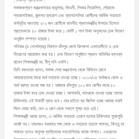
সমাজকল্যাণ মন্ত্রনালয়ের ক্যান্সার, কিডনী, লিভার সিরোসিস, স্ট্রোকে
চাঁদপুর-৫ আসনের সাবেক এমপি এম এ মতিনের কবর জিয়ারত করলেন সম্ভাব্য মেয়র
প্যারালাইজড, জন্মগত হৃদরোগ এবং থ্যালাসেমিয়া রোগীদের আর্থিক সহায়তা
প্রার্থী অ্যাডভোকেট ওমর ফারুক খান টিটু
কর্মসূচির আওতায় ২০২ জন রোগীকে মাননীয় প্রধানমন্ত্রীর উপহার হিসেবে
প্রত্যেককে ৫০ হাজার টাকা করে ১ কোটি ১ লাখ টাকা অনুদানের চেক বিতরণ
চাঁদপুর পৌর বিএনপির উপদেষ্টা মন্ডলীসহ ১০১ সদস্য বিশিষ্ট পূর্ণাঙ্গ কমিটি অনুমোদন
অনুষ্ঠান সম্পন্ন হয়েছে।
হাইমচরের হালিম চত্বরের দোকান উচ্ছেদ, ১০ হাজার টাকা জরিমানা
শনিবার (৪ সেপ্টেম্বর) বিকালে চাঁদপুর জেলা শিল্পকলা একাডেমীতে এ চেক
বিতরণের আয়োজন করা হয়। চেক বিতরণ অনুষ্ঠানে প্রধান অতিথির বক্তব্য
রাখেন শিক্ষামন্ত্রী ডা. দীপু মনি এমপি।
মঞ্চে নয়, নেতাকর্মীদের সারিতে বসে মতবিনিময় করলেন শিক্ষামন্ত্রী আ,ন,ম এহসানুল
হক মিলন
তিনি বক্তব্যে বলেন, সমাজ সেবা মন্ত্রণালয় থেকে বিভিন্ন রোগে
আক্রান্তদের মাঝে অর্থ সহায়তা দেওয়া হচ্ছে। ২০১৩/১৪ অর্থবছর থেকে এ
অর্থ বরাদ্ধ দেওয়া শুরু হয়। আজকে চাঁদপুরে ২০২ জন রোগীর মাঝে ৫০
চাঁদপুর জেলা বিএনপির সিনিয়র সহ-সভাপতি মাহবুব আনোয়ার বাবলুর মৃত্যুতে স্মরণ
সভা ও দোয়া মাহফিল
হাজার টাকা করে চেক দেওয়া হচ্ছে। আশাকরি, যাদেরকে দেওয়া হচ্ছে তাদের
চিকিৎসায় এই টাকাটি ব্যায় হবে। তার চাইতে বড় জিনিস হচ্ছে আমরা সবাই
মিলে দোয়া করি, যেন এ রোগ থেকে সকলে সুস্থ হয়ে ওঠে।
শিক্ষামন্ত্রী আরো বলেন, এ আর্থিক সহায়তা এরোগ গুলোর চিকিৎসায় পুরোপুরি
যথেষ্ট নয়। তারপরও সরকারে পক্ষ থেকে এ সহায়তা হয়তো সামন্য, কিন্তু তা
সামন্য হলেও অসুস্থ ব্যক্তিদের সহযোগিতায় কাজে লাগবে। এধরেনের