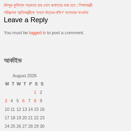
c
s
a
a
p
i
চাঁদপুর-কুমিল্লা সড়ককে চার লেনে রূপান্তর করা হবে : শিক্ষামন্ত্রী
Post
e
s
t
i
y
n
b
e
s
l
L
t
পরিকল্পনা প্রতিমন্ত্রীকে ‘মননে উত্তর-দক্ষিণ’ মতলবের সংবর্ধনা
navigation
o
n
A
i
Leave a Reply
o
g
p
n
k
e
p
k
You must be
logged in
to post a comment.
r
আর্কাইভ
August 2026
M
T
W
T
F
S
S
1
2
3
4
5
6
7
8
9
10
11
12
13
14
15
16
17
18
19
20
21
22
23
24
25
26
27
28
29
30