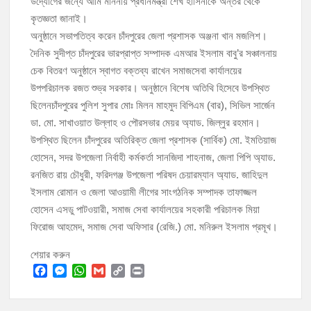
উদ্যোগের জন্যে আমি মাননীয় প্রধানমন্ত্রী শেখ হাসিনাকে অন্তর থেকে
কৃতজ্ঞতা জানাই।
অনুষ্ঠানে সভাপতিত্ব করেন চাঁদপুরের জেলা প্রশাসক অঞ্জনা খান মজলিশ।
দৈনিক সুদীপ্ত চাঁদপুরের ভারপ্রাপ্ত সম্পাদক এমআর ইসলাম বাবু’র সঞ্চালনায়
চেক বিতরণ অনুষ্ঠানে স্বাগত বক্তব্য রাখেন সমাজসেবা কার্যালয়ের
উপপরিচালক রজত শুভ্র সরকার। অনুষ্ঠানে বিশেষ অতিথি হিসেবে উপস্থিত
ছিলেনচাঁদপুরের পুলিশ সুপার মোঃ মিলন মাহমুদ বিপিএম (বার), সিভিল সার্জেন
ডা. মো. সাখাওয়াত উল্লাহ ও পৌরসভার মেয়র অ্যাড. জিল্লুর রহমান।
উপস্থিত ছিলেন চাঁদপুরের অতিরিক্ত জেলা প্রশাসক (সার্বিক) মো. ইমতিয়াজ
হোসেন, সদর উপজেলা নির্বাহী কর্মকর্তা সানজিদা শাহনাজ, জেলা পিপি অ্যাড.
রনজিত রায় চৌধুরী, ফরিদগঞ্জ উপজেলা পরিষদ চেয়ারম্যান অ্যাড. জাহিদুল
ইসলাম রোমান ও জেলা আওয়ামী লীগের সাংগঠনিক সম্পাদক তাফাজ্জল
হোসেন এসডু পাটওয়ারী, সমাজ সেবা কার্যালয়ের সহকারী পরিচালক মিয়া
ফিরোজ আহমেদ, সমাজ সেবা অফিসার (রেজি.) মো. মনিরুল ইসলাম প্রমূখ।
শেয়ার করুন
F
M
W
G
C
P
a
e
h
m
o
r