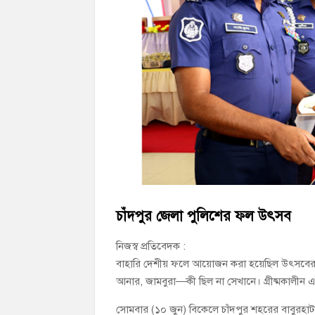
চাঁদপুর জেলা বিএনপির সিনিয়র সহ-সভাপতি মাহ
চাঁদপুর পৌরসভার ২০৫ কোটি টাকার বাজেট ঘ
কচুয়ায় পৃথক অভিযানে ২০১ পিস ইয়াবা ও ৫০ গ্
চাঁদপুর জেলা পুলিশের ফল উৎসব
নিজস্ব প্রতিবেদক :
বাহারি দেশীয় ফলে আয়োজন করা হয়েছিল উৎসবের। 
আনার, জামবুরা—কী ছিল না সেখানে। গ্রীষ্মকালীন
সোমবার (১০ জুন) বিকেলে চাঁদপুর শহরের বাবুরহ