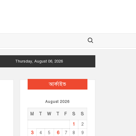
Search for:
Thursday, August 06, 2026
আর্কাইভ
August 2026
M
T
W
T
F
S
S
1
2
3
6
4
5
7
8
9