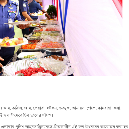
বুব আনোয়ার বাবলুর মৃত্যুতে স্মরণ সভা ও দোয়া মাহফিল
োষণা
রাম গাঁজাসহ ৩ মাদক কারবারি গ্রেপ্তার
আম, কাঠাল, জাম, পেয়ারা, লটকন, তরমুজ, আনারস, পেঁপে, কামরাঙা, কলা,
 এই ফল উৎসবে ছিল তালের শাঁসও।
াট এলাকায় পুলিশ লাইনস ড্রিলসেডে গ্রীষ্মকালীন এই ফল উৎসবের আয়োজন করা হয়