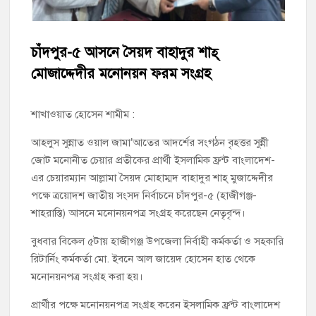
চাঁদপুর পৌর বিএনপির উপদেষ্টা মন্ডলীসহ ১০১ সদস্য বিশিষ্ট পূর্ণাঙ্গ
কমিটি অনুমোদন
চাঁদপুর-৫ আসনে সৈয়দ বাহাদুর শাহ্
হাইমচরের হালিম চত্বরের দোকান উচ্ছেদ, ১০ হাজার টাকা জরিমানা
মোজাদ্দেদীর মনোনয়ন ফরম সংগ্রহ
মঞ্চে নয়, নেতাকর্মীদের সারিতে বসে মতবিনিময় করলেন শিক্ষামন্ত্রী আ,ন,ম
শাখাওয়াত হোসেন শামীম :
এহসানুল হক মিলন
আহলুস সুন্নাত ওয়াল জামা’আতের আদর্শের সংগঠন বৃহত্তর সুন্নী
চাঁদপুর জেলা বিএনপির সিনিয়র সহ-সভাপতি মাহবুব আনোয়ার বাবলুর
জোট মনোনীত চেয়ার প্রতীকের প্রার্থী ইসলামিক ফ্রন্ট বাংলাদেশ-
মৃত্যুতে স্মরণ সভা ও দোয়া মাহফিল
এর চেয়ারম্যান আল্লামা সৈয়দ মোহাম্মদ বাহাদুর শাহ্ মুজাদ্দেদীর
চাঁদপুর পৌরসভার ২০৫ কোটি টাকার বাজেট ঘোষণা
পক্ষে ত্রয়োদশ জাতীয় সংসদ নির্বাচনে চাঁদপুর-৫ (হাজীগঞ্জ-
শাহরাস্তি) আসনে মনোনয়নপত্র সংগ্রহ করেছেন নেতৃবৃন্দ।
কচুয়ায় পৃথক অভিযানে ২০১ পিস ইয়াবা ও ৫০ গ্রাম গাঁজাসহ ৩ মাদক
কারবারি গ্রেপ্তার
বুধবার বিকেল ৫টায় হাজীগঞ্জ উপজেলা নির্বাহী কর্মকর্তা ও সহকারি
রিটার্নিং কর্মকর্তা মো. ইবনে আল জায়েদ হোসেন হাত থেকে
মনোনয়নপত্র সংগ্রহ করা হয়।
প্রার্থীর পক্ষে মনোনয়নপত্র সংগ্রহ করেন ইসলামিক ফ্রন্ট বাংলাদেশ