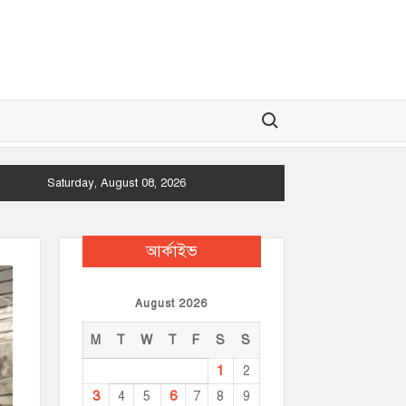
Search for:
Saturday, August 08, 2026
আর্কাইভ
August 2026
M
T
W
T
F
S
S
1
2
3
6
4
5
7
8
9