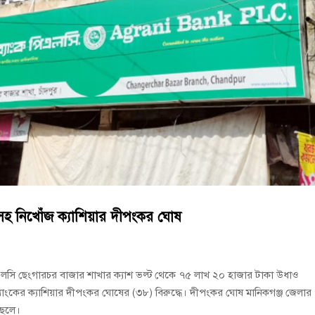
বুব আনোয়ার বাবলুর মৃত্যুতে স্মরণ সভা ও দোয়া মাহফিল
োষণা
রাম গাঁজাসহ ৩ মাদক কারবারি গ্রেপ্তার
সহ নিখোঁজ ক্যাশিয়ার দীপংকর ঘোষ
িএলসি ছেংগারচর বাজার শাখার ক্যাশ ভল্ট থেকে ৭৫ লাখ ২০ হাজার টাকা উধাও
কের ক্যাশিয়ার দীপংকর ঘোষের (৩৮) বিরুদ্ধে। দীপংকর ঘোষ মানিকগঞ্জ জেলার
ছেলে।