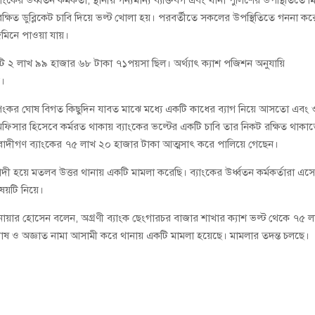
খায় রক্ষিত ডুব্লিকেট চাবি দিয়ে ভল্ট খোলা হয়। পরবর্তীতে সকলের উপস্থিতিতে গননা কর
মিনে পাওয়া যায়।
টি ২ লাখ ৯৯ হাজার ৬৮ টাকা ৭১পয়সা ছিল। অর্থ্যাৎ ক্যাশ পজিশন অনুযায়ি
য়।
দীপংকর ঘোষ বিগত কিছুদিন যাবত মাঝে মধ্যে একটি কাধের ব্যাগ নিয়ে আসতো এবং
 অফিসার হিসেবে কর্মরত থাকায় ব্যাংকের ভল্টের একটি চাবি তার নিকট রক্ষিত থাকা
বাদীগণ ব্যাংকের ৭৫ লাখ ২০ হাজার টাকা আত্মসাৎ করে পালিয়ে গেছেন।
াদী হয়ে মতলব উত্তর থানায় একটি মামলা করেছি। ব্যাংকের উর্ধ্বতন কর্মকর্তারা এস
ষয়টি নিয়ে।
নোয়ার হোসেন বলেন, অগ্রণী ব্যাংক ছেংগারচর বাজার শাখার ক্যাশ ভল্ট থেকে ৭৫ 
ঘোষ ও অজ্ঞাত নামা আসামী করে থানায় একটি মামলা হয়েছে। মামলার তদন্ত চলছে।