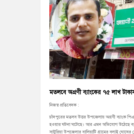
চাঁদপুর জেলা বিএনপির সিনিয়র সহ-সভাপতি মাহ
চাঁদপুর পৌরসভার ২০৫ কোটি টাকার বাজেট ঘ
কচুয়ায় পৃথক অভিযানে ২০১ পিস ইয়াবা ও ৫০ গ্
মতলবে অগ্রণী ব্যাংকের ৭৫ লাখ টাকা
নিজস্ব প্রতিবেদক :
চাঁদপুরের মতলব উত্তর উপজেলায় অগ্রণী ব্যাংক প
হওয়ার ঘটনা ঘটেছে। আর এমন অভিযোগ উঠেছে ব্যাং
সাটুরিয়া উপজেলার বালিয়াটি গ্রামের বলাই ঘোষের 