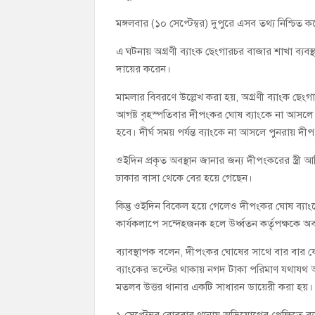
মঙ্গলবার (১০ সেপ্টেম্বর) দুপুরে এসব তথ্য নিশ্চি
এ ঘটনায় অগ্রণী ব্যাংক ছেংগারচর বাজার শাখা ব্যব
দায়ের করেন।
মামলার বিবরণে উল্লেখ করা হয়, অগ্রণী ব্যাংক ছে
আগষ্ট বৃহস্পতিবার দীপংকর ঘোষ ব্যাংকে না আসলে 
হবে। দীর্ঘ সময় পর্যন্ত ব্যাংকে না আসলে পুনরায়
ওইদিন প্রকৃত অবস্থান জানার জন্য দীপংকরের স্ত্রী
ঢাকার বাসা থেকে বের হয়ে গেছেন।
কিন্তু ওইদিন বিকেল হয়ে গেলেও দীপংকর ঘোষ ব্যাংক
কার্যকলাপে সন্দেহজনক হলে উর্ধ্বতন কর্তৃপক্ষকে 
ব্যাবস্থাপক বলেন, দীপংকর ঘোষের সাথে বার বার যোগ
ব্যাংকের ভল্টের থাকায় নগদ টাকা পরিমাণ যথাযথ আ
মতলব উত্তর থানার একটি সাধারন ডায়েরী করা হয়।
১ সেপ্টেম্বর রোববার থানায় অভিযোগের প্রেক্ষিতে ব্যাংকে