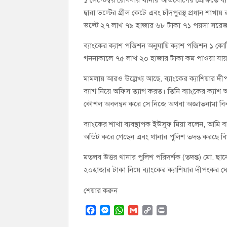
দ্বারা ভল্টের গ্রীল কেটে এবং চাঁদপুরস্থ প্রধান শা
ভল্টে ২৭ লাখ ৭৯ হাজার ৬৮ টাকা ৭১ পয়সা সরেজ
ব্যাংকের ক্যাশ পজিশন অনুযায়ি ক্যাশ পজিশন ১ কো
গননাকালে ৭৫ লাখ ২০ হাজার টাকা কম পাওয়া যা
মামলায় আরও উল্লেখ্য আছে, ব্যাংকের ক্যাশিয়ার 
ব্যাগ নিয়ে অফিস ত্যাগ করত। তিনি ব্যাংকের ক্যাশ
কৌশল অবলম্বন করে সে নিজে অথবা অজ্ঞাতনামা বি
ব্যাংকের শাখা ব্যবস্থাপক ইউসুফ মিয়া বলেন, আমি ব
অডিট করে গেছেন এবং থানার পুলিশ তদন্ত করছে বি
মতলব উত্তর থানার পুলিশ পরিদর্শক (তদন্ত) মো. ছা
২০হাজার টাকা নিয়ে ব্যাংকের ক্যাশিয়ার দীপংকর 
শেয়ার করুন
F
M
W
G
C
P
a
e
h
m
o
r