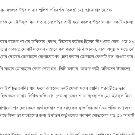
ত করেন মতলব উত্তর থানার পুলিশ পরিদর্শক (তদন্ত) মো. ছানোয়ার হোসেন।
স্থাপক মো. ইউসুফ মিয়া গত ২ সেপ্টেম্বর বাদী হয়ে মতলব উত্তর থানায় একটি মামলা
ংগারচর বাজার শাখার অফিসার (ক্যাশ) হিসেবে কর্মরত ছিলেন দীপংকর ঘোষ। গত ২৯
তার ব্যবহৃত মোবাইল ফোন নাম্বারে কল করলে তিনি জানান, বাবা অসুস্থ আসতে দে
 দীপংকর ঘোষের মোবাইলে যোগাযোগের চেষ্টা করলে মোবাইল ফোনটি বন্ধ পাওয়া যায়
 আখি সাহার মোবাইলে ফোন দেয়া হয়। তিনি জানান, আমার স্বামী অফিসের উদ্দেশ্যে
ে উপস্থিত হননি। যার ফলে ব্যাংকের ভল্ট খোলা সম্ভব হয়নি। পরবর্তীতে তার
অবহিত করে থানায় লিখিত অভিযোগ দেন ব্যাংকের শাখা ব্যবস্থাপক মো. ইউসুফ মিয়া।
াযোগের চেষ্টা করে ব্যর্থ হওয়ার পর ব্যাংকের স্বাভাবিক কার্যক্রম পরিচালনা এবং
ছে কিনা তা যাচাইয়ের জন্য উর্ধ্বতন কর্তৃপক্ষের পরামর্শ মোতাবেক গত ৩০ আগস্ট
র উর্ধ্বতন কর্মকর্তা, স্থানীয় গন্যমান্য ব্যক্তিবর্গ এবং থানা পুলিশের উপস্থিতিতে মিস্ত