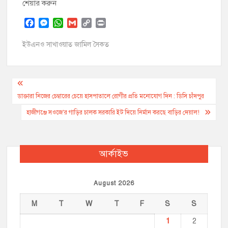
শেয়ার করুন
F
M
W
G
C
P
a
e
h
m
o
r
c
s
a
a
p
i
ইউএনও সাখাওয়াত জামিল সৈকত
e
s
t
i
y
n
b
e
s
l
L
t
o
n
A
i
Post
o
g
p
n
k
e
p
k
navigation
ডাক্তারা নিজের চেম্বারের চেয়ে হাসপাতালে রোগীর প্রতি মনোযোগ দিন : ডিসি চাঁদপুর
r
হাজীগঞ্জে সওজে’র গাড়ির চালক সরকারি ইট দিয়ে নির্মান করছে বাড়ির দেয়াল!
আর্কাইভ
August 2026
M
T
W
T
F
S
S
1
2