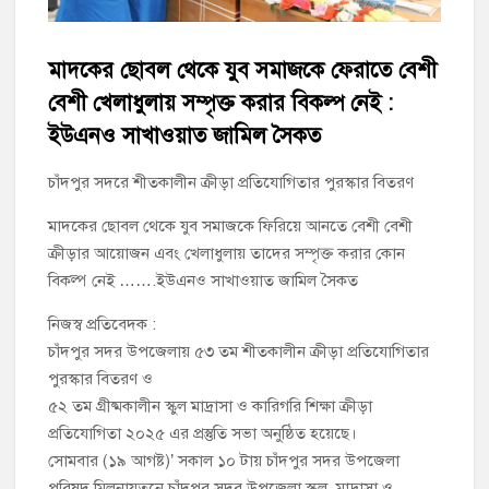
চাঁদপুর পৌর বিএনপির উপদেষ্টা মন্ডলীসহ ১০১ সদস্য বিশিষ্ট পূর্ণাঙ্গ
কমিটি অনুমোদন
মাদকের ছোবল থেকে যুব সমাজকে ফেরাতে বেশী
বেশী খেলাধুলায় সম্পৃক্ত করার বিকল্প নেই :
হাইমচরের হালিম চত্বরের দোকান উচ্ছেদ, ১০ হাজার টাকা জরিমানা
ইউএনও সাখাওয়াত জামিল সৈকত
মঞ্চে নয়, নেতাকর্মীদের সারিতে বসে মতবিনিময় করলেন শিক্ষামন্ত্রী আ,ন,ম
এহসানুল হক মিলন
চাঁদপুর সদরে শীতকালীন ক্রীড়া প্রতিযোগিতার পুরস্কার বিতরণ
মাদকের ছোবল থেকে যুব সমাজকে ফিরিয়ে আনতে বেশী বেশী
চাঁদপুর জেলা বিএনপির সিনিয়র সহ-সভাপতি মাহবুব আনোয়ার বাবলুর
ক্রীড়ার আয়োজন এবং খেলাধুলায় তাদের সম্পৃক্ত করার কোন
মৃত্যুতে স্মরণ সভা ও দোয়া মাহফিল
বিকল্প নেই …….ইউএনও সাখাওয়াত জামিল সৈকত
চাঁদপুর পৌরসভার ২০৫ কোটি টাকার বাজেট ঘোষণা
নিজস্ব প্রতিবেদক :
চাঁদপুর সদর উপজেলায় ৫৩ তম শীতকালীন ক্রীড়া প্রতিযোগিতার
কচুয়ায় পৃথক অভিযানে ২০১ পিস ইয়াবা ও ৫০ গ্রাম গাঁজাসহ ৩ মাদক
কারবারি গ্রেপ্তার
পুরস্কার বিতরণ ও
৫২ তম গ্রীষ্মকালীন স্কুল মাদ্রাসা ও কারিগরি শিক্ষা ক্রীড়া
প্রতিযোগিতা ২০২৫ এর প্রস্তুতি সভা অনুষ্ঠিত হয়েছে।
সোমবার (১৯ আগষ্ট)’ সকাল ১০ টায় চাঁদপুর সদর উপজেলা
পরিষদ মিলনায়তনে চাঁদপুর সদর উপজেলা স্কুল, মাদ্রাসা ও