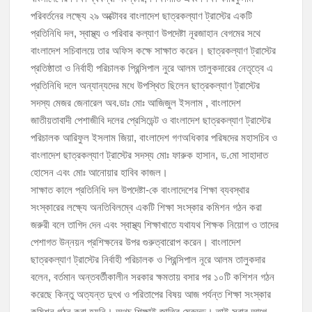
পরিবর্তনের লক্ষ্যে ২৯ অক্টোবর বাংলাদেশ ছাত্রকল্যাণ ট্রাস্টের একটি
প্রতিনিধি দল, স্বাস্থ্য ও পরিবার কল্যাণ উপদেষ্টা নূরজাহান বেগমের সথে
মঞ্চে নয়, নেতাকর্মীদের সারিতে বসে মতবিনিময় করলেন শিক্ষামন্ত্রী আ,ন,ম এহসানুল
হক মিলন
বাংলাদেশ সচিবালয়ে তার অফিস কক্ষে সাক্ষাত করেন। ছাত্রকল্যাণ ট্রাস্টের
প্রতিষ্ঠাতা ও নির্বাহী পরিচালক প্রিন্সিপাল নুরে আলম তালুকদারের নেতৃত্বে এ
চাঁদপুর জেলা বিএনপির সিনিয়র সহ-সভাপতি মাহবুব আনোয়ার বাবলুর মৃত্যুতে স্মরণ
প্রতিনিধি দলে অন্যান্যদের মধে উপস্থিত ছিলেন ছাত্রকল্যাণ ট্রাস্টের
সভা ও দোয়া মাহফিল
সদস্য মেজর জেনারেল অব.ডাঃ মোঃ আজিজুল ইসলাম , বাংলাদেশ
চাঁদপুর পৌরসভার ২০৫ কোটি টাকার বাজেট ঘোষণা
জাতীয়তাবাদী পেশাজীবি দলের প্রেসিডেন্ট ও বাংলাদেশ ছাত্রকল্যাণ ট্রাস্টের
পরিচালক আরিফুল ইসলাম জিয়া, বাংলাদেশ গণঅধিকার পরিষদের মহাসচিব ও
বাংলাদেশ ছাত্রকল্যাণ ট্রাস্টের সদস্য মোঃ ফারুক হাসান, ড.মো সাহাদাত
কচুয়ায় পৃথক অভিযানে ২০১ পিস ইয়াবা ও ৫০ গ্রাম গাঁজাসহ ৩ মাদক কারবারি
গ্রেপ্তার
হোসেন এবং মোঃ আনোয়ার হাবিব কাজল।
সাক্ষাত কালে প্রতিনিধি দল উপদেষ্টা-কে বাংলাদেশের শিক্ষা ব্যবস্থার
সংস্কারের লক্ষ্যে অনতিবিলম্বে একটি শিক্ষা সংস্কার কমিশন গঠন করা
জরুরী বলে তাগিদ দেন এবং স্বাস্থ্য শিক্ষাখাতে যথাযথ শিক্ষক নিয়োগ ও তাদের
পেশাগত উন্নয়ন প্রশিক্ষনের উপর গুরুত্বারোপ করেন। বাংলাদেশ
ছাত্রকল্যাণ ট্রাস্টের নির্বাহী পরিচালক ও প্রিন্সিপাল নূরে আলম তালুকদার
বলেন, বর্তমান অন্তবর্তীকালীন সরকার ক্ষমতায় বসার পর ১০টি কশিশন গঠন
করেছে কিন্তু অত্যন্ত দুৎখ ও পরিতাপের বিষয় আজ পর্যন্ত শিক্ষা সংস্কার
কমিশন গঠন করা হয়নি। অথচ শিক্ষাই জাতির মেরুদন্ড। তাই সবার আগে