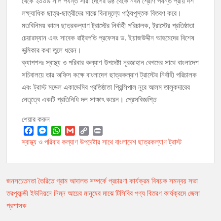
থেকে ২০০৯ সাল পর্যন্ত সারা দেশের ৬ষ্ঠ থেকে নবম শ্রেণি পর্যন্ত প্রায় দশ
লক্ষ্যাধিক ছাত্র-ছাত্রীদের মাঝে বিনামূল্যে পাঠ্যপুস্তক বিতরণ করে।
মতবিনিময় কালে ছাত্রকল্যাণ ট্রাস্টের নির্বাহী পরিচালক, ট্রাস্টের প্রতিষ্ঠাতা
চেয়ারম্যান এবং সাবেক রাষ্ট্রপতি প্রফেসর ড. ইয়াজউদ্দীন আহমেদের বিশেষ
ভুমিকার কথা তুলে ধরেন।
ক্যাপশনঃ স্বাস্থ্য ও পরিবার কল্যাণ উপদেষ্টা নূরজাহান বেগমের সাথে বাংলাদেশ
সচিবালয়ে তার অফিস কক্ষে বাংলাদেশ ছাত্রকল্যাণ ট্রাস্টের নির্বাহী পরিচালক
এবং ট্রাস্ট মডেল একাডেমির প্রতিষ্ঠাতা প্রিন্সিপাল নুরে আলম তালুকদারের
নেতৃত্বে একটি প্রতিনিধি দল সাক্ষাৎ করেন। প্রেসবিজ্ঞপ্তি
শেয়ার করুন
F
M
W
G
C
P
স্বাস্থ্য ও পরিবার কল্যাণ উপদেষ্টার সাথে বাংলাদেশ ছাত্রকল্যাণ ট্রাস্ট
a
e
h
m
o
r
c
s
a
a
p
i
e
s
t
i
y
n
b
e
s
l
L
t
জনসচেতনতা তৈরিতে গ্রাম আদালত সম্পর্কে প্রচারণা কার্যক্রম বিষয়ক সমন্বয় সভা
Post
o
n
A
i
তরপুরচন্ডী ইউনিয়নে নিম্ন আয়ের মানুষের মাঝে টিসিবির পণ্য বিতরণ কার্যক্রমে জেলা
o
g
p
n
navigation
প্রশাসক
k
e
p
k
r