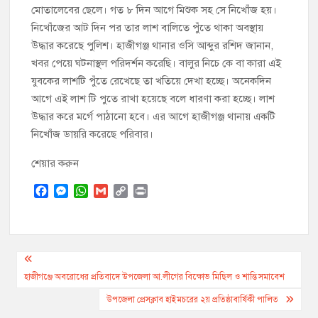
মোতালেবের ছেলে। গত ৮ দিন আগে মিশুক সহ সে নিখোঁজ হয়।
নিখোঁজের আট দিন পর তার লাশ বালিতে পুঁতে থাকা অবস্থায়
উদ্ধার করেছে পুলিশ। হাজীগঞ্জ থানার ওসি আব্দুর রশিদ জানান,
খবর পেয়ে ঘটনাস্থল পরিদর্শন করেছি। বালুর নিচে কে বা কারা এই
যুবকের লাশটি পুঁতে রেখেছে তা খতিয়ে দেখা হচ্ছে। অনেকদিন
আগে এই লাশ টি পুতে রাখা হয়েছে বলে ধারণা করা হচ্ছে। লাশ
উদ্ধার করে মর্গে পাঠানো হবে। এর আগে হাজীগঞ্জ থানায় একটি
নিখোঁজ ডায়রি করেছে পরিবার।
শেয়ার করুন
F
M
W
G
C
P
a
e
h
m
o
r
c
s
a
a
p
i
e
s
t
i
y
n
b
e
s
l
L
t
Post
o
n
A
i
o
g
p
n
navigation
হাজীগঞ্জে অবরোধের প্রতিবাদে উপজেলা আ.লীগের বিক্ষোভ মিছিল ও শান্তি সমাবেশ
k
e
p
k
উপজেলা প্রেসক্লাব হাইমচরের ২য় প্রতিষ্ঠাবার্ষিকী পালিত
r