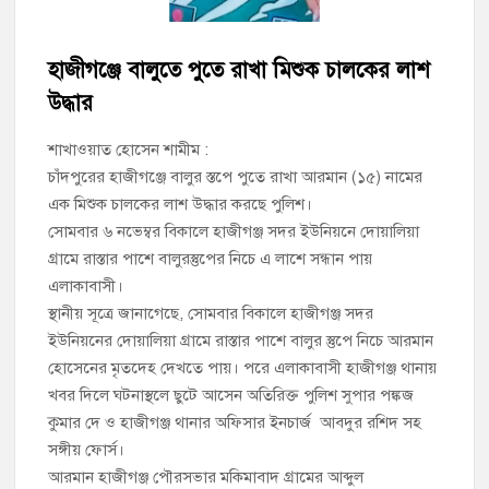
চাঁদপুর সদর উপজেলা বিএনপির উপদেষ্টা মন্ডলীসহ ১০১ সদস্য বিশিষ্ট
পূর্ণাঙ্গ কমিটি অনুমোদন
হাজীগঞ্জে বালুতে পুতে রাখা মিশুক চালকের লাশ
চাঁদপুর-৫ আসনের সাবেক এমপি এম এ মতিনের কবর জিয়ারত করলেন
উদ্ধার
সম্ভাব্য মেয়র প্রার্থী অ্যাডভোকেট ওমর ফারুক খান টিটু
শাখাওয়াত হোসেন শামীম :
চাঁদপুর পৌর বিএনপির উপদেষ্টা মন্ডলীসহ ১০১ সদস্য বিশিষ্ট পূর্ণাঙ্গ
চাঁদপুরের হাজীগঞ্জে বালুর স্তপে পুতে রাখা আরমান (১৫) নামের
কমিটি অনুমোদন
এক মিশুক চালকের লাশ উদ্ধার করছে পুলিশ।
সোমবার ৬ নভেম্বর বিকালে হাজীগঞ্জ সদর ইউনিয়নে দোয়ালিয়া
হাইমচরের হালিম চত্বরের দোকান উচ্ছেদ, ১০ হাজার টাকা জরিমানা
গ্রামে রাস্তার পাশে বালুরস্তুপের নিচে এ লাশে সন্ধান পায়
এলাকাবাসী।
স্থানীয় সূত্রে জানাগেছে, সোমবার বিকালে হাজীগঞ্জ সদর
মঞ্চে নয়, নেতাকর্মীদের সারিতে বসে মতবিনিময় করলেন শিক্ষামন্ত্রী আ,ন,ম
এহসানুল হক মিলন
ইউনিয়নের দোয়ালিয়া গ্রামে রাস্তার পাশে বালুর স্তুপে নিচে আরমান
হোসেনের মৃতদেহ দেখতে পায়। পরে এলাকাবাসী হাজীগঞ্জ থানায়
চাঁদপুর জেলা বিএনপির সিনিয়র সহ-সভাপতি মাহবুব আনোয়ার বাবলুর
খবর দিলে ঘটনাস্থলে ছুটে আসেন অতিরিক্ত পুলিশ সুপার পঙ্কজ
মৃত্যুতে স্মরণ সভা ও দোয়া মাহফিল
কুমার দে ও হাজীগঞ্জ থানার অফিসার ইনচার্জ আবদুর রশিদ সহ
সঙ্গীয় ফোর্স।
আরমান হাজীগঞ্জ পৌরসভার মকিমাবাদ গ্রামের আব্দুল