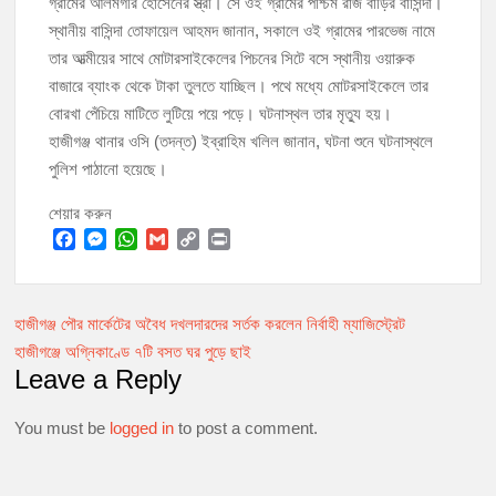
গ্রামের আলমগীর হোসেনের স্ত্রী। সে ওই গ্রামের পশ্চিম রাজ বাড়ির বাসিন্দা।
স্থানীয় বাসিন্দা তোফায়েল আহমদ জানান, সকালে ওই গ্রামের পারভেজ নামে
মঞ্চে নয়, নেতাকর্মীদের সারিতে বসে মতবিনিময় করলেন শিক্ষামন্ত্রী আ,ন,ম এহসানুল
তার আত্মীয়ের সাথে মোটারসাইকেলের পিচনের সিটে বসে স্থানীয় ওয়ারুক
হক মিলন
বাজারে ব্যাংক থেকে টাকা তুলতে যাচ্ছিল। পথে মধ্যে মোটরসাইকেলে তার
বোরখা পেঁচিয়ে মাটিতে লুটিয়ে পয়ে পড়ে। ঘটনাস্থল তার মৃত্যু হয়।
চাঁদপুর জেলা বিএনপির সিনিয়র সহ-সভাপতি মাহবুব আনোয়ার বাবলুর মৃত্যুতে স্মরণ
হাজীগঞ্জ থানার ওসি (তদন্ত) ইব্রাহিম খলিল জানান, ঘটনা শুনে ঘটনাস্থলে
সভা ও দোয়া মাহফিল
পুলিশ পাঠানো হয়েছে।
চাঁদপুর পৌরসভার ২০৫ কোটি টাকার বাজেট ঘোষণা
শেয়ার করুন
কচুয়ায় পৃথক অভিযানে ২০১ পিস ইয়াবা ও ৫০ গ্রাম গাঁজাসহ ৩ মাদক কারবারি
F
M
W
G
C
P
গ্রেপ্তার
a
e
h
m
o
r
c
s
a
a
p
i
হাজীগঞ্জ পৌর মার্কেটের অবৈধ দখলদারদের সর্তক করলেন নির্বাহী ম্যাজিস্ট্রেট
Post
e
s
t
i
y
n
b
e
s
l
L
t
হাজীগঞ্জে অগ্নিকাণ্ডে ৭টি বসত ঘর পুড়ে ছাই
navigation
o
n
A
i
Leave a Reply
o
g
p
n
k
e
p
k
You must be
logged in
to post a comment.
r