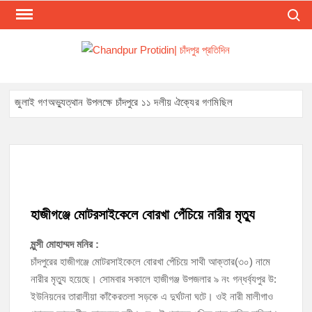
Skip
Search
to
content
CHA
Presen
The Lat
PRO
Bangl
চাঁদপু
জুলাই গণঅভ্যুত্থান উপলক্ষে চাঁদপুরে ১১ দলীয় ঐক্যের গণমিছিল
News 
Chandp
জুলাই গণঅভ্যুত্থান দিবসে শহিদ পরিবার এবং জুলাই যোদ্ধাদের সংবর্ধনা, আলোচনা
District
সভা ও দোয়া
Online.
Mos
চাঁদপুর সদর উপজেলা বিএনপির উপদেষ্টা মন্ডলীসহ ১০১ সদস্য বিশিষ্ট পূর্ণাঙ্গ কমিটি
অনুমোদন
Reliab
হাজীগঞ্জে মোটরসাইকেলে বোরখা পেঁচিয়ে নারীর মৃত্যু
Loca
Newspa
চাঁদপুর-৫ আসনের সাবেক এমপি এম এ মতিনের কবর জিয়ারত করলেন সম্ভাব্য মেয়র
মুন্সী মোহাম্মদ মনির :
প্রার্থী অ্যাডভোকেট ওমর ফারুক খান টিটু
In Chan
চাঁদপুরের হাজীগঞ্জে মোটরসাইকেলে বোরখা পেঁচিয়ে সাথী আক্তার(৩০) নামে
Banglad
নারীর মৃত্যু হয়েছে। সোমবার সকালে হাজীগঞ্জ উপজলার ৯ নং গন্ধর্ব্যপুর উ:
চাঁদপুর পৌর বিএনপির উপদেষ্টা মন্ডলীসহ ১০১ সদস্য বিশিষ্ট পূর্ণাঙ্গ কমিটি অনুমোদন
ইউনিয়নের তারালীয়া কাঁকৈরতলা সড়কে এ দুর্ঘটনা ঘটে। ওই নারী মালীগাও
হাইমচরের হালিম চত্বরের দোকান উচ্ছেদ, ১০ হাজার টাকা জরিমানা