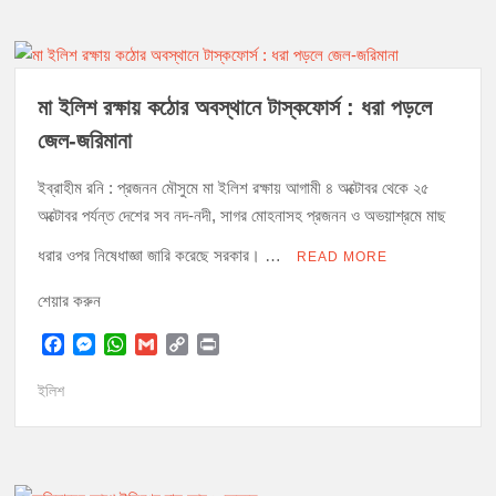
o
n
A
i
o
g
p
n
k
e
p
k
r
মা ইলিশ রক্ষায় কঠোর অবস্থানে টাস্কফোর্স : ধরা পড়লে
জেল-জরিমানা
ইব্রাহীম রনি : প্রজনন মৌসুমে মা ইলিশ রক্ষায় আগামী ৪ অক্টোবর থেকে ২৫
অক্টোবর পর্যন্ত দেশের সব নদ-নদী, সাগর মোহনাসহ প্রজনন ও অভয়াশ্রমে মাছ
ধরার ওপর নিষেধাজ্ঞা জারি করেছে সরকার। …
READ MORE
শেয়ার করুন
F
M
W
G
C
P
a
e
h
m
o
r
c
s
a
a
p
i
ইলিশ
e
s
t
i
y
n
b
e
s
l
L
t
o
n
A
i
o
g
p
n