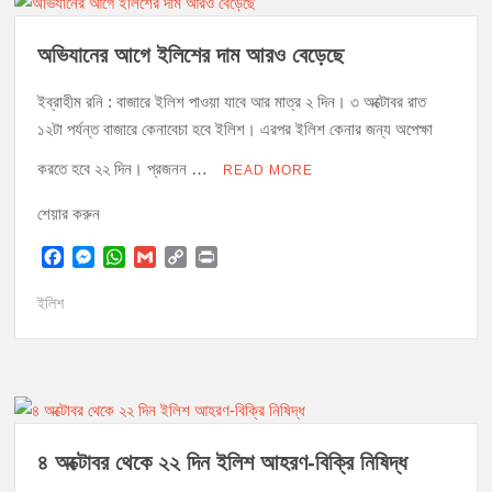
k
e
p
k
r
অভিযানের আগে ইলিশের দাম আরও বেড়েছে
ইব্রাহীম রনি : বাজারে ইলিশ পাওয়া যাবে আর মাত্র ২ দিন। ৩ অক্টোবর রাত
১২টা পর্যন্ত বাজারে কেনাবেচা হবে ইলিশ। এরপর ইলিশ কেনার জন্য অপেক্ষা
করতে হবে ২২ দিন। প্রজনন …
READ MORE
শেয়ার করুন
F
M
W
G
C
P
a
e
h
m
o
r
c
s
a
a
p
i
ইলিশ
e
s
t
i
y
n
b
e
s
l
L
t
o
n
A
i
o
g
p
n
k
e
p
k
r
৪ অক্টোবর থেকে ২২ দিন ইলিশ আহরণ-বিক্রি নিষিদ্ধ