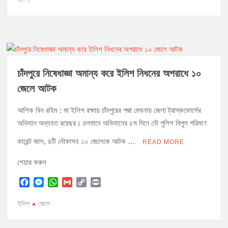
e
s
t
i
y
n
b
e
s
l
L
t
o
n
A
i
o
g
p
n
k
e
p
k
r
চাঁদপুরে নিষেধাজ্ঞা অমান্য করে ইলিশ নিধনের অপরাধে ১০
জেলে আটক
আশিক বিন রহিম : মা ইলিশ রক্ষায় চাঁদপুরের পদ্মা মেঘনায় জেলা ট্রাস্কফোর্সের
অভিযান অব্যহত রয়েছর। চলমানে অভিযানের ৫ম দিনে নৌ পুলিশ বিপুল পরিমাণ
কারেন্ট জাল, ৪টি নৌকাসহ ১০ জেলেকে আটক …
READ MORE
শেয়ার করুন
F
M
W
G
C
P
a
e
h
m
o
r
c
s
a
a
p
i
ইলিশ
জেলে
e
s
t
i
y
n
b
e
s
l
L
t