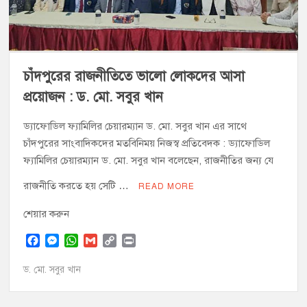
চাঁদপুর পৌর বিএনপির উপদেষ্টা মন্ডলীসহ ১০১ সদস্য বিশিষ্ট পূর্ণাঙ্গ
কমিটি অনুমোদন
হাইমচরের হালিম চত্বরের দোকান উচ্ছেদ, ১০ হাজার টাকা জরিমানা
চাঁদপুরের রাজনীতিতে ভালো লোকদের আসা
প্রয়োজন : ড. মো. সবুর খান
মঞ্চে নয়, নেতাকর্মীদের সারিতে বসে মতবিনিময় করলেন শিক্ষামন্ত্রী আ,ন,ম
এহসানুল হক মিলন
ড্যাফোডিল ফ্যামিলির চেয়ারম্যান ড. মো. সবুর খান এর সাথে
চাঁদপুরের সাংবাদিকদের মতবিনিময় নিজস্ব প্রতিবেদক : ড্যাফোডিল
চাঁদপুর জেলা বিএনপির সিনিয়র সহ-সভাপতি মাহবুব আনোয়ার বাবলুর
ফ্যামিলির চেয়ারম্যান ড. মো. সবুর খান বলেছেন, রাজনীতির জন্য যে
মৃত্যুতে স্মরণ সভা ও দোয়া মাহফিল
চাঁদপুর পৌরসভার ২০৫ কোটি টাকার বাজেট ঘোষণা
রাজনীতি করতে হয় সেটি …
READ MORE
শেয়ার করুন
কচুয়ায় পৃথক অভিযানে ২০১ পিস ইয়াবা ও ৫০ গ্রাম গাঁজাসহ ৩ মাদক
কারবারি গ্রেপ্তার
F
M
W
G
C
P
a
e
h
m
o
r
c
s
a
a
p
i
ড. মো. সবুর খান
e
s
t
i
y
n
b
e
s
l
L
t