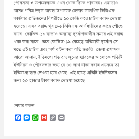
পৌরসভা ও উপজেলাকে এখন থেকে দিতে পারবেন। এছাড়াও
আসন্ন পবিত্র ঈদুল আযহা উপলক্ষে জেলার লক্ষাধিক ভিজিএফ
কার্ডধার প্রতিজনের বিপরীতে ১০ কেজি করে চাউল বরাদ্দ দেওয়া
হয়েছে। এসব বরাদ্দ খুব দ্রুত ভিজিএফ কার্ডধারীদের কাছে পৌছে
যাবে। কোভিড-১৯ ছাড়াও অন্যান্য দুর্যোগকালীন সময়ে এই বরাদ্দ
খরচ করা যাবে। তবে কোভিড-১৯ যেহেতু অতিমারী দুর্যোগ সে
মতে এই চাউল এবং অর্থ বন্টন করা অতি জরুরি। জেলা প্রশাসক
আরো জানান, ইতিমধ্যে গত ২৭ জুনের স্মারকের আলোকে প্রতিটি
ইউনিয়ন ও পৌরসভার জন্য যে ৪৪ লাখ টাকা বরাদ্দ এসেছে তা
ইতিমধ্যে ছাড় দেওয়া হয়ে গেছে। এই ছাড়ে প্রতিটি ইউনিয়নের
জন্য ২৫ হাজার টাকা বরাদ্দ দেওযা হয়েছে।
শেয়ার করুন
F
M
W
G
C
P
a
e
h
m
o
r
c
s
a
a
p
i
e
s
t
i
y
n