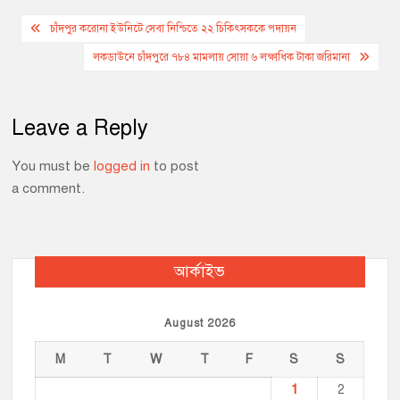
b
e
s
l
L
t
Post
o
n
A
i
চাঁদপুর করোনা ইউনিটে সেবা নিশ্চিতে ২২ চিকিৎসককে পদায়ন
o
g
p
n
navigation
লকডাউনে চাঁদপুরে ৭৮৪ মামলায় সোয়া ৬ লক্ষাধিক টাকা জরিমানা
k
e
p
k
r
Leave a Reply
You must be
logged in
to post
a comment.
আর্কাইভ
August 2026
M
T
W
T
F
S
S
1
2