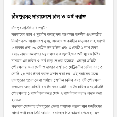
চাঁদপুর পৌর বিএনপির উপদেষ্টা মন্ডলীসহ ১০১ সদস্য বিশিষ্ট পূর্ণাঙ্গ
কমিটি অনুমোদন
চাঁদপুরসহ সারাদেশে চাল ও অর্থ বরাদ্দ
হাইমচরের হালিম চত্বরের দোকান উচ্ছেদ, ১০ হাজার টাকা জরিমানা
চাঁদপুর প্রতিদিন রিপোর্ট :
সরকারের ত্রাণ ও দুর্যোগ ব্যবস্থাপনা মন্ত্রণালয় মাননীয় প্রধানমন্ত্রীর
মঞ্চে নয়, নেতাকর্মীদের সারিতে বসে মতবিনিময় করলেন শিক্ষামন্ত্রী আ,ন,ম
নির্দেশক্রমে সারাদেশে দুঃস্থ, অসহায় ও কর্মহীন মানুষের সাহায্যার্থে
এহসানুল হক মিলন
৫ হাজার ৪শ’ ৫০ মেট্রিক টন চাউল এবং ৩ কোটি ১ লাখ টাকা
বরাদ্দ প্রদান করেছে। মন্ত্রণালয়ের ৪ জুলাইয়ের ৩টি স্মারক চিঠির
চাঁদপুর জেলা বিএনপির সিনিয়র সহ-সভাপতি মাহবুব আনোয়ার বাবলুর
মাধ্যমে এই চাউল ও অর্থ ছাড় দেওয়া হয়েছে। এছাড়া প্রতিটি
মৃত্যুতে স্মরণ সভা ও দোয়া মাহফিল
পৌরসভার জন্য মোট ৩ হাজার ২শ’ ৮০ মেট্রিক টন চাউল এবং ৩
চাঁদপুর পৌরসভার ২০৫ কোটি টাকার বাজেট ঘোষণা
কোটি ২৮ লাখ টাকা বরাদ্দ প্রদান করা হয়। এই বরাদ্দের মধ্যে
চাদপুরের পুরো জেলা পর্যায়ে ১শ’ টন চাউল এবং ৭টি পৌরসভা
কচুয়ায় পৃথক অভিযানে ২০১ পিস ইয়াবা ও ৫০ গ্রাম গাঁজাসহ ৩ মাদক
অঞ্চলের জন্য প্রতিটি ১০ টন করে মোট ৭০ টন চাউল এবং প্রতিটি
কারবারি গ্রেপ্তার
পৌরসভায় ১ লাখ টাকা করে মোট ৭ লাখ টাকা বরাদ্দ প্রদান করা
হয়েছে।
গতকাল সোমবার চাঁদপুরের জেলা প্রশাসক অঞ্জনা খান মজলিসের
সাথে কথা হলে তিনি জানান, বরাদ্দের চিঠি আমরা পেয়েছি। স্বস্ব