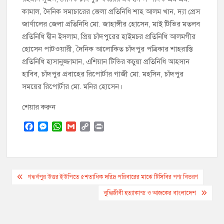
কামাল, দৈনিক সমাচারের জেলা প্রতিনিধি শাহ আলম খান, দ্যা প্রেস
জার্ণালের জেলা প্রতিনিধি মো. জাহাঙ্গীর হোসেন, মাই টিভির মতলব
প্রতিনিধি দ্বীন ইসলাম, প্রিয় চাঁদপুরের হাইমচর প্রতিনিধি আলমগীর
হোসেন পাটওয়ারী, দৈনিক আলোকিত চাঁদপুর পত্রিকার শাহরাস্তি
প্রতিনিধি হাসানুজ্জামান, এশিয়ান টিভির কচুয়া প্রতিনিধি আহসান
হাবিব, চাঁদপুর প্রবাহের রিপোর্টার গাজী মো. মহসিন, চাঁদপুর
সময়ের রিপোর্টার মো. মনির হোসেন।
শেয়ার করুন
F
M
W
G
C
P
a
e
h
m
o
r
c
s
a
a
p
i
e
s
t
i
y
n
b
e
s
l
L
t
Post
o
n
A
i
গন্ধর্বপুর উত্তর ইউপিতে ৫শতাধিক দরিদ্র পরিবারের মাঝে টিসিবির পণ্য বিতরণ
o
g
p
n
navigation
বুদ্ধিজীবী হত্যাকান্ড ও আজকের বাংলাদেশ
k
e
p
k
r