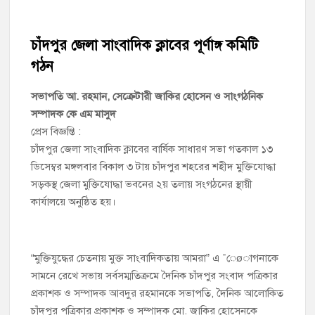
চাঁদপুর পৌর বিএনপির উপদেষ্টা মন্ডলীসহ ১০১ সদস্য বিশিষ্ট পূর্ণাঙ্গ
কমিটি অনুমোদন
চাঁদপুর জেলা সাংবাদিক ক্লাবের পূর্ণাঙ্গ কমিটি
গঠন
হাইমচরের হালিম চত্বরের দোকান উচ্ছেদ, ১০ হাজার টাকা জরিমানা
সভাপতি আ. রহমান, সেক্রেটারী জাকির হোসেন ও সাংগঠনিক
মঞ্চে নয়, নেতাকর্মীদের সারিতে বসে মতবিনিময় করলেন শিক্ষামন্ত্রী আ,ন,ম
সম্পাদক কে এম মাসুদ
এহসানুল হক মিলন
প্রেস বিজ্ঞপ্তি :
চাঁদপুর জেলা সাংবাদিক ক্লাবের বার্ষিক সাধারণ সভা গতকাল ১৩
চাঁদপুর জেলা বিএনপির সিনিয়র সহ-সভাপতি মাহবুব আনোয়ার বাবলুর
মৃত্যুতে স্মরণ সভা ও দোয়া মাহফিল
ডিসেম্বর মঙ্গলবার বিকাল ৩ টায় চাঁদপুর শহরের শহীদ মুক্তিযোদ্ধা
সড়কস্থ জেলা মুক্তিযোদ্ধা ভবনের ২য় তলায় সংগঠনের স্থায়ী
চাঁদপুর পৌরসভার ২০৫ কোটি টাকার বাজেট ঘোষণা
কার্যালয়ে অনুষ্ঠিত হয়।
কচুয়ায় পৃথক অভিযানে ২০১ পিস ইয়াবা ও ৫০ গ্রাম গাঁজাসহ ৩ মাদক
কারবারি গ্রেপ্তার
“মুক্তিযুদ্ধের চেতনায় মুক্ত সাংবাদিকতায় আমরা” এ ¯েøাগনাকে
সামনে রেখে সভায় সর্বসম্মতিক্রমে দৈনিক চাঁদপুর সংবাদ পত্রিকার
প্রকাশক ও সম্পাদক আবদুর রহমানকে সভাপতি, দৈনিক আলোকিত
চাঁদপুর পত্রিকার প্রকাশক ও সম্পাদক মো. জাকির হোসেনকে