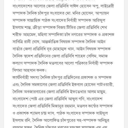
বাংলাদেশের আলোর জেলা প্রতিনিধি সাঈদ হোসেন অপু, লাইব্রেরী
সম্পাদক দৈনিক চাঁদপুর সংবাদের মো. মনির হোসেন, আপ্যায়ন
সম্পাদক সাপ্তাহিক পাঠক সংবাদের নির্বাহী সম্পাদক আরিফুল
ইসলাম শান্ত, ক্রীড়া সম্পাদক বিজয় টিভির জেলা প্রতিনিধি শেখ
শরীফ আহমেদ, মহিলা সম্পাদিকা চাঁদ নগরের সম্পাদক ও প্রকাশক
সাবিত্রি রানী ঘোষ, আন্তর্জাতিক বিষয়ক সম্পাদক দৈনিক আইন
বার্তার জেলা প্রতিনিধি নূর মোহাম্মদ খান, আইন বিষয়ক সম্পাদক
দৈনিক স্বদেশ প্রতিদিনের জেলা প্রতিনিধি শাহেদ সেলিম, সমাজ
কল্যাণ সম্পাদক দৈনিক মতলবের আলো পত্রিকার নির্বাহী সম্পাদক
সিগমা আহসান কনক।
কার্যনির্বাহী সদস্য দৈনিক চাঁদপুর প্রতিদিনের প্রকাশক ও সম্পাদক
এবং দৈনিক সমকালের জেলা প্রতিনিধি ইকবাল হোসেন পাটওয়ারী,
দৈনিক অবজারবারের জেলা প্রতিনিধি ইফতেখার আলম মাছুম,
বাংলাদেশ পোষ্ট এর জেলা প্রতিনিধি আব্দুল গণি, বাংলাদেশ
সংবাদের জেলা প্রতিনিধি মিজানুর রহমান, মতলব কন্ঠের সম্পাদক
ও প্রকাশক শ্যামল চন্দ্র দাস, পাঠক সংবাদের সম্পাদক সাইফুল
ইসলাম রনি, দৈনিক আলোকিত চাঁদপুরের সহ-সম্পাদক আনিছুর
রহমান সুজন, দৈনিক চাঁদপুর খবরের মফস্বল সম্পাদক এম এম.